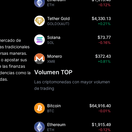
ETH
-0.12%
Tether Gold
$4,330.13
GOLD(XAUT)
+0.21%
Solana
$73.77
 mercado de
SOL
-0.16%
s tradicionales
ersas maneras.
Monero
$372.43
 o apostar sus
XMR
+0.81%
 las finanzas
Volumen TOP
ndencias como la
adas.
Las criptomonedas con mayor volumen
de trading
Bitcoin
$64,916.40
BTC
-0.01%
Ethereum
$1,915.49
ETH
-0.12%