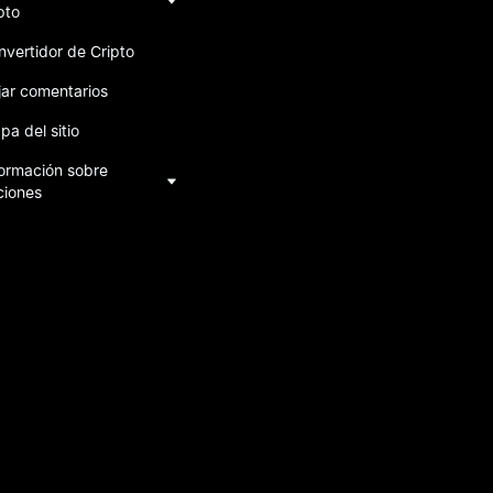
pto
nvertidor de Cripto
jar comentarios
a del sitio
formación sobre
ciones