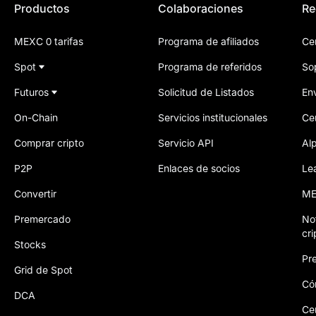
Productos
Colaboraciones
Re
MEXC 0 tarifas
Programa de afiliados
Ce
Spot
Programa de referidos
So
Futuros
Solicitud de Listados
Env
On-Chain
Servicios institucionales
Ce
Comprar cripto
Servicio API
Al
P2P
Enlaces de socios
Le
Convertir
ME
Premercado
No
cr
Stocks
Pre
Grid de Spot
Có
DCA
Ce