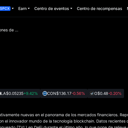
Earn
Centro de eventos
Centro de recompensas
SPCX
Acciones de DeFi
LA
$0.05235
+9.42%
CON
$136.17
-0.56%
O
$0.48
-0.20%
lativamente nuevas en el panorama de los mercados financieros. Rep
on el innovador mundo de la tecnología blockchain. Datos recientes d
loqueado (TVL) en DeFi durante el último año, lo que pone de relieve 