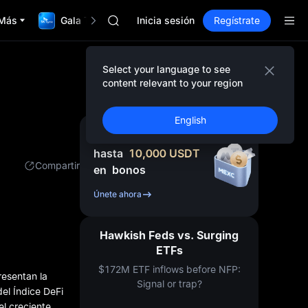
GOLD(XAU)
Más
Gala TradFi de $1,000,000
AAOI
Inicia sesión
Regístrate
SKYAI
Suscripción mercado 10A
SPCX sube pese al lock-up
Select your language to see
GOLD(XAU)
content relevant to your region
AAOI
SKYAI
English
Suscripción mercado 10A
Regístrate y recibe
SPCX sube pese al lock-up
hasta
10,000
USDT
Compartir
en
bonos
Únete ahora
Hawkish Feds vs. Surging
ETFs
$172M ETF inflows before NFP:
resentan la
Signal or trap?
el Índice DeFi
el creciente