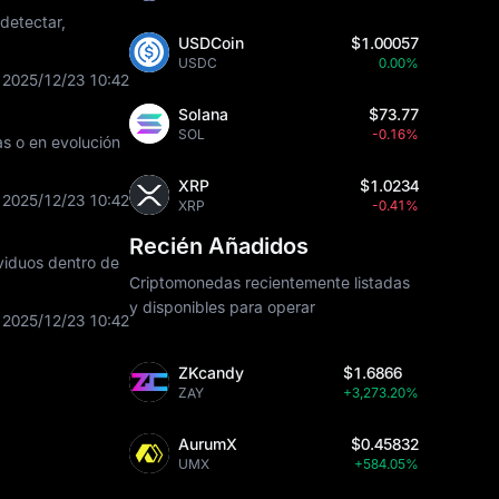
 detectar,
USDCoin
$1.00057
USDC
0.00%
2025/12/23 10:42
Solana
$73.77
SOL
-0.16%
as o en evolución
XRP
$1.0234
2025/12/23 10:42
XRP
-0.41%
Recién Añadidos
ividuos dentro de
Criptomonedas recientemente listadas
y disponibles para operar
2025/12/23 10:42
ZKcandy
$1.6866
ZAY
+3,273.20%
AurumX
$0.45832
UMX
+584.05%