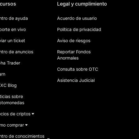
cursos
Legal y cumplimiento
ntro de ayuda
Acuerdo de usuario
porte en vivo
Política de privacidad
iar un ticket
Aviso de riesgos
ntro de anuncios
Reportar Fondos
Anormales
pha Trader
Consulta sobre OTC
arn
Asistencia Judicial
XC Blog
ticias sobre
iptomonedas
cios de criptos
mo comprar
ntro de conocimientos