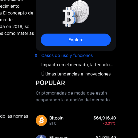
recimiento
ia El concepto de
orma de
ada en 2018, se
les como materias
Explore
Casos de uso y funciones
Impacto en el mercado, la tecnología y la inversión
Últimas tendencias e innovaciones
POPULAR
Criptomonedas de moda que están
acaparando la atención del mercado
ndo las normas
Bitcoin
$64,916.40
BTC
-0.01%
Ethereum
$1,915.49