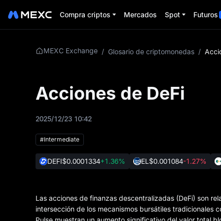
Compra criptos
Mercados
Spot
Futuros
MEXC Exchange
/
Glosario de criptomonedas
/
Acciones de DeFi
2025/12/23 10:42
#Intermediate
DEFI
$0.0001334
+1.36%
EL
$0.001084
-1.27%
Las acciones de finanzas descentralizadas (DeFi) son re
intersección de los mecanismos bursátiles tradicionales c
Pulse muestran un aumento significativo del valor total b