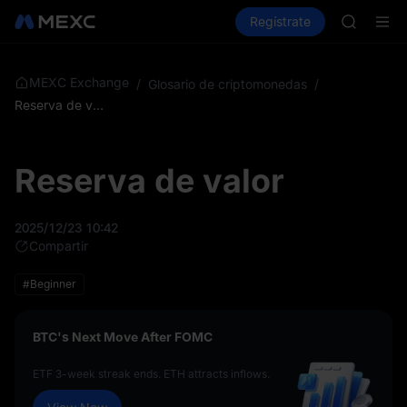
SKYAI
Compra criptos
Mercados
Regístrate
Spot
Futuros
ACE
HFT
SPCX
UNITREE
MEXC Exchange
/
Glosario de criptomonedas
/
Futuro de
Reserva de valor
SKYAI
ACE
HFT
Reserva de valor
SPCX
UNITREE
Futuro de
2025/12/23 10:42
Compartir
#Beginner
BTC's Next Move After FOMC
ETF 3-week streak ends. ETH attracts inflows.