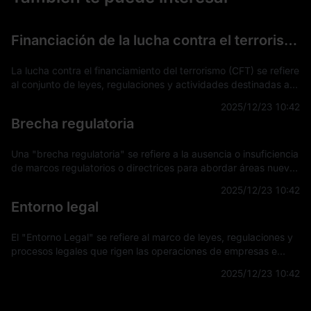
Financiación de la lucha contra el terrorismo (FCT)
La lucha contra el financiamiento del terrorismo (CFT) se refiere
al conjunto de leyes, regulaciones y actividades destinadas a
detectar, prevenir e interrumpir el apoyo financiero a
2025/12/23 10:42
actividades terro
Brecha regulatoria
Una "brecha regulatoria" se refiere a la ausencia o insuficiencia
de marcos regulatorios o directrices para abordar áreas nuevas
o en evolución en tecnología, mercados u otros sectores. Esta
2025/12/23 10:42
brecha su
Entorno legal
El "Entorno Legal" se refiere al marco de leyes, regulaciones y
procesos legales que rigen las operaciones de empresas e
individuos dentro de una jurisdicción específica. Este entorno
2025/12/23 10:42
influye en la fo