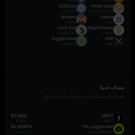
ETH
BTC
USDCoin
Tether Gold
USDC
GOLD(XAUT)
Monero
Solana
XMR
SOL
Cash Cat
Stupid Faces
CASHCAT
UPID
Giggle Fund
XRP
GIGGLE
XRP
مضاف حديثا
العملات المشفرة المدرجة مؤخرًا والمتاحة للتداول
$0.0000
JMDT
0.00%
JMDT
$0.002674
The Juggernaut
+39.12%
JUGGERNAUT