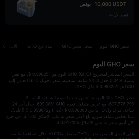
USDT
10,000
بونص
انضم الآن
سعر GHO اليوم
سجل سعر GHO
نبذة عن GHO
الأسئلة ال
سعر GHO اليوم
السعر المباشر لمشروع GHO (GHO) اليوم هو
$ 0.998251
، مع تغير
بنسبة
0.04%
خلال الـ 24 ساعة الماضية. سعر تحويل GHO الحالي إلى
USD هو
$ 0.998251
لكل GHO.
يحتل GHO حاليًا المرتبة
#-
من حيث القيمة السوقية البالغة
$
697,776,796
، مع عرض متداول قدره
699.00M GHO
. خلال آخر 24
ساعة، تم تداول GHO بين
$ 0.998063
(أدنى) و
$ 0.998672
(أعلى)،
مما يعكس نشاط سوق. بلغ أعلى سعر له على الإطلاق
$ 1.03
، في حين
كان أدنى سعر له على الإطلاق
$ 0.917065
.
على المدى القصير، تحرك GHO بمقدار
-0.00%
خلال الساعة الماضية