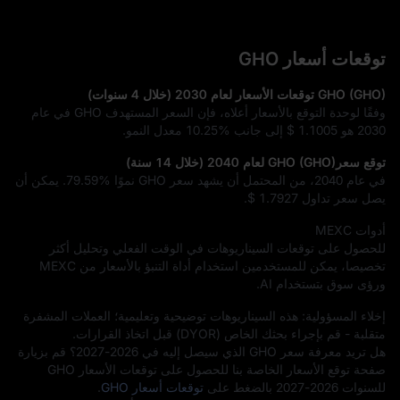
توقعات أسعار GHO
GHO (GHO) توقعات الأسعار لعام 2030 (خلال 4 سنوات)
وفقًا لوحدة التوقع بالأسعار أعلاه، فإن السعر المستهدف GHO في عام
2030 هو
$ 1.1005
إلى جانب
10.25%
معدل النمو.
توقع سعرGHO (GHO) لعام 2040 (خلال 14 سنة)
في عام 2040، من المحتمل أن يشهد سعر GHO نموًا
79.59%
. يمكن أن
يصل سعر تداول
$ 1.7927
.
أدوات MEXC
للحصول على توقعات السيناريوهات في الوقت الفعلي وتحليل أكثر
تخصيصا، يمكن للمستخدمين استخدام أداة التنبؤ بالأسعار من MEXC
ورؤى سوق بتستخدام AI.
إخلاء المسؤولية: هذه السيناريوهات توضيحية وتعليمية؛ العملات المشفرة
متقلبة - قم بإجراء بحثك الخاص (DYOR) قبل اتخاذ القرارات.
هل تريد معرفة سعر GHO الذي سيصل إليه في 2026-2027؟ قم بزيارة
صفحة توقع الأسعار الخاصة بنا للحصول على توقعات الأسعار GHO
للسنوات 2026-2027 بالضغط على
توقعات أسعار GHO
.