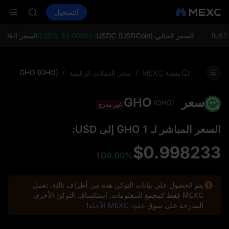
SHOP
شراء العملات المشفرة
الأسواق
التسجيل
LLY
العقود الفورية
ال
BLESS
HEI
السعر الحالي USDC (USDCoin):
$1.00084 0.00%
السعر الحالي ETH (Ethereum):
CYS
SHOP
LLY
GHO (GHO)
/
/
منصة MEXC
سعر العملات الرقمية
BLESS
HEI
سعر GHO
CYS
(GHO)
غير مدرج
السعر المباشر لـ 1 GHO إلى USD:
$0.998233
1D
0.00%
يتم الحصول على بيانات التوكن هذه من أطراف ثالثة. تعمل
MEXC فقط كمجمع للمعلومات. استكشاف التوكن الأخرى
المدرجة على سوق
عقود MEXC الآجلة
!