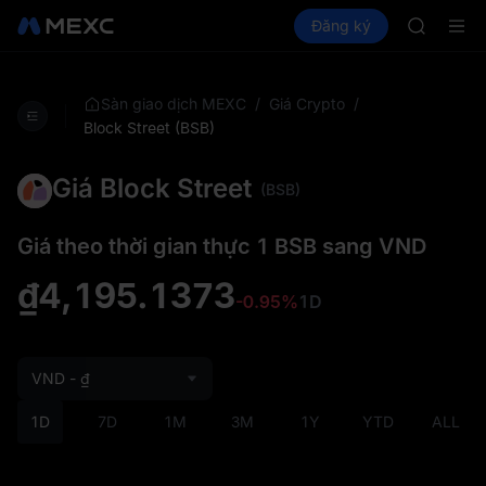
Đăng ký 
Mua Crypto
Thị trường
Đăng ký
Spot
Futures
SPCX tăn
SPC
GOLD(X
AAOI
SKYAI
/
/
Sàn giao dịch MEXC
Giá Crypto
Đăng ký 
Block Street (BSB)
SPCX tăn
Giá Block Street
(BSB)
Giá theo thời gian thực 1 BSB sang VND
₫4,195.1373
-0.95%
1D
VND - ₫
1D
7D
1M
3M
1Y
YTD
ALL