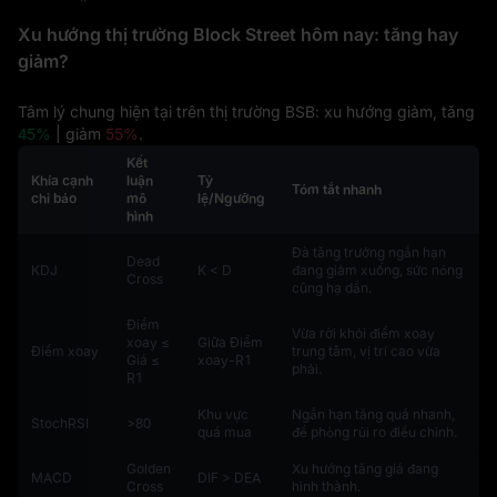
Xu hướng thị trường Block Street hôm nay: tăng hay
giảm?
Tâm lý chung hiện tại trên thị trường BSB: xu hướng giảm, tăng
45%
| giảm
55%
.
Kết
Khía cạnh
luận
Tỷ
Tóm tắt nhanh
chỉ báo
mô
lệ/Ngưỡng
hình
Đà tăng trưởng ngắn hạn
Dead
KDJ
K < D
đang giảm xuống, sức nóng
Cross
cũng hạ dần.
Điểm
Vừa rời khỏi điểm xoay
xoay ≤
Giữa Điểm
Điểm xoay
trung tâm, vị trí cao vừa
Giá ≤
xoay-R1
phải.
R1
Khu vực
Ngắn hạn tăng quá nhanh,
StochRSI
>80
quá mua
đề phòng rủi ro điều chỉnh.
Golden
Xu hướng tăng giá đang
MACD
DIF > DEA
Cross
hình thành.