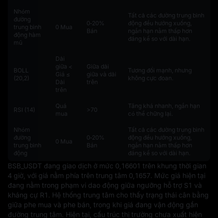
Nhóm
Tất cả các đường trung bình
đường
0‑20%
động đều hướng xuống,
trung bình
0 Mua
Bán
ngắn hạn nằm thấp hơn
động hàm
đáng kể so với dài hạn.
mũ
Dải
giữa <
Giữa dải
BOLL
Tương đối mạnh, nhưng
Giá ≤
giữa và dải
(20,2)
không cực đoan.
Dải
trên
trên
Quá
Tăng khá nhanh, ngắn hạn
RSI (14)
>70
mua
có thể chững lại.
Nhóm
Tất cả các đường trung bình
đường
0‑20%
động đều hướng xuống,
0 Mua
trung bình
Bán
ngắn hạn nằm thấp hơn
động
đáng kể so với dài hạn.
BSB_USDT đang giao dịch ở mức 0,16601 trên khung thời gian 
4 giờ, với giá nằm phía trên trung tâm 0,1657. Mức giá hiện tại 
đang nằm trong phạm vi dao động giữa ngưỡng hỗ trợ S1 và 
kháng cự R1. Hệ thống trung tâm cho thấy trạng thái cân bằng 
giữa phe mua và phe bán, trong khi giá đang vận động gần 
đường trung tâm. Hiện tại, cấu trúc thị trường chưa xuất hiện 