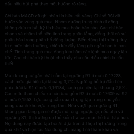
dấu hiệu bứt phá theo một hướng rõ ràng.

Chỉ báo MACD đã ghi nhận tín hiệu cắt vàng. Chỉ số RSI đã 
bước vào vùng quá mua. Nhóm đường trung bình di động 
không đưa ra bất kỳ tín hiệu mua hoặc bán nào. Các chỉ báo 
nhanh và chậm thể hiện tình trạng phân tầng, đồng thời có sự 
phân hóa trong phân bố động lượng. Biến động thị trường duy 
trì ở mức bình thường, khiến lực đẩy tăng giá ngắn hạn bị hạn 
chế. Tình trạng quá mua đang kìm hãm các lệnh mua ngay lập 
tức. Các chỉ báo kỹ thuật cho thấy nhu cầu điều chỉnh là cần 
thiết.

Mức kháng cự gần nhất nằm tại ngưỡng R1 ở mức 0,17223, 
cách mức giá hiện tại khoảng 3,7%. Ngưỡng hỗ trợ đầu tiên 
phía dưới là S1 ở mức 0,16184, cách giá hiện tại khoảng 2,5%. 
Các mức tham chiếu xa hơn bao gồm R2 ở mức 0,17609 và S2 
ở mức 0,1553. Lực cung cầu quan trọng tập trung chủ yếu 
xung quanh khu vực trung tâm. Nếu vượt qua ngưỡng R1, 
không gian tăng giá sẽ được mở rộng; ngược lại, nếu phá vỡ 
ngưỡng S1, thị trường có thể kiểm tra các mức hỗ trợ thấp hơn.
Nội dung này được tạo bởi AI dựa trên dữ liệu thị trường trong 
quá khứ và hiện tại. Nội dung chỉ mang tính tham khảo và 