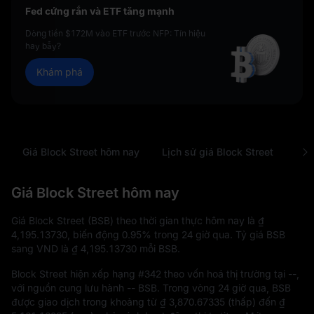
Fed cứng rắn và ETF tăng mạnh
Dòng tiền $172M vào ETF trước NFP: Tín hiệu
hay bẫy?
Khám phá
Giá Block Street hôm nay
Lịch sử giá Block Street
Phâ
Giá Block Street hôm nay
Giá Block Street (BSB) theo thời gian thực hôm nay là
₫
4,195.13730
, biến động
0.95%
trong 24 giờ qua. Tỷ giá BSB
sang VND là
₫ 4,195.13730
mỗi BSB.
Block Street hiện xếp hạng
#342
theo vốn hoá thị trường tại
--
,
với nguồn cung lưu hành
-- BSB
. Trong vòng 24 giờ qua, BSB
được giao dịch trong khoảng từ
₫ 3,870.67335
(thấp) đến
₫