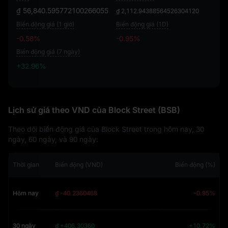
₫ 56,840.595772100266055
₫ 2,112.94388564526304120
Biến động giá (1 giờ)
Biến động giá (1D)
-0.58%
-0.95%
Biến động giá (7 ngày)
+32.96%
+32.96%
Lịch sử giá theo VND của Block Street (BSB)
Theo dõi biến động giá của Block Street trong hôm nay, 30
ngày, 60 ngày, và 90 ngày:
Thời gian
Biến động (VND)
Biến động (%)
Hôm nay
₫ -40.2360468
-0.95%
30 ngày
₫ +406.30360
+10.72%