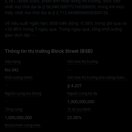
5,161.16095
(cao), phản ánh hoạt động thị trường. Mức cao
nhất mọi thời đại là
₫ 56,840.595772100266055
, trong khi mức
thấp nhất mọi thời đại là
₫ 2,112.94388564526304120
.
Về hiệu suất ngắn hạn, BSB biến động
-0.58%
trong giờ qua và
+32.96%
trong 7 ngày qua. Trong ngày qua, tổng khối lượng
giao dịch đạt
--
.
Thông tin thị trường Block Street (BSB)
Xếp hạng
Vốn hóa thị trường
No.342
--
Khối lượng (24H)
Vốn hóa thị trường pha loãng hoàn toàn
--
₫ 4.20T
Nguồn cung lưu thông
Nguồn cung tối đa
--
1,000,000,000
Tổng cung
Tỷ lệ lưu hành
1,000,000,000
22.26%
Blockchain công khai