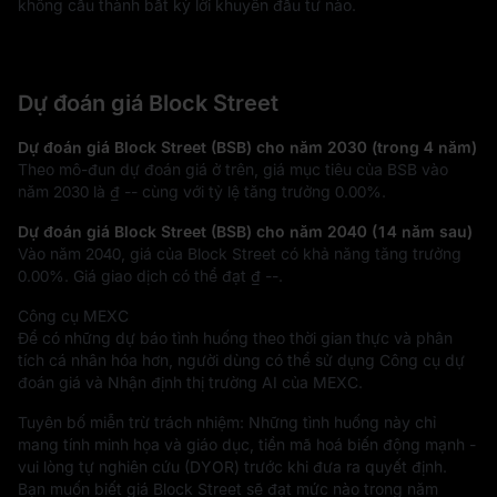
không cấu thành bất kỳ lời khuyên đầu tư nào.
Dự đoán giá Block Street
Dự đoán giá Block Street (BSB) cho năm 2030 (trong 4 năm)
Theo mô-đun dự đoán giá ở trên, giá mục tiêu của BSB vào
năm 2030 là
₫ --
cùng với tỷ lệ tăng trưởng
0.00%
.
Dự đoán giá Block Street (BSB) cho năm 2040 (14 năm sau)
Vào năm 2040, giá của Block Street có khả năng tăng trưởng
0.00%
. Giá giao dịch có thể đạt
₫ --
.
Công cụ MEXC
Để có những dự báo tình huống theo thời gian thực và phân
tích cá nhân hóa hơn, người dùng có thể sử dụng Công cụ dự
đoán giá và Nhận định thị trường AI của MEXC.
Tuyên bố miễn trừ trách nhiệm: Những tình huống này chỉ
mang tính minh họa và giáo dục, tiền mã hoá biến động mạnh -
vui lòng tự nghiên cứu (DYOR) trước khi đưa ra quyết định.
Bạn muốn biết giá Block Street sẽ đạt mức nào trong năm