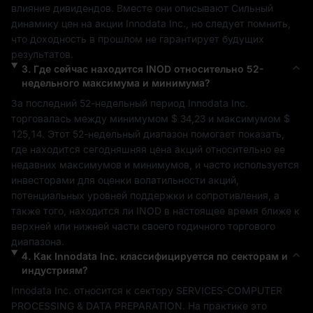
влияние дивидендов. Вместе они описывают 
Сильный
динамику цен на акции 
Innodata Inc.
, но следует помнить, 
что доходность в прошлом не гарантирует будущих 
результатов.
3
.
Где сейчас находится
INOD
относительно 52-
недельного максимума и минимума?
За последний 52-недельный период 
Innodata Inc.
торговалась между минимумом 
$ 34,23
 и максимумом 
$ 
125,14
. Этот 52-недельный диапазон помогает показать, 
где находится сегодняшняя цена акций относительно ее 
недавних максимумов и минимумов, и часто используется 
инвесторами для оценки волатильности акций, 
потенциальных уровней поддержки и сопротивления, а 
также того, находится ли 
INOD
 в настоящее время ближе к 
верхней или нижней части своего годичного торгового 
диапазона.
4
.
Как
Innodata Inc.
классифицируется по секторам и
индустриям?
Innodata Inc.
 относится к сектору 
SERVICES-COMPUTER 
PROCESSING & DATA PREPARATION
. На практике это 