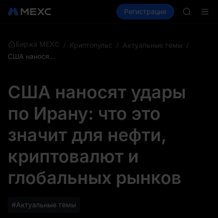
BLESS
Купить крипто
Рынки
Регистрация
Спот
Фьючерсы
HEI
CYS
SHOP
LLY
Биржа MEXC
/
Криптопульс
/
Актуальные темы
/
BLESS
США наносят удары по Ирану: что это значит для нефти, криптовалют и глобальных рынков
HEI
CYS
США наносят удары
по Ирану: что это
значит для нефти,
криптовалют и
глобальных рынков
#Актуальные темы