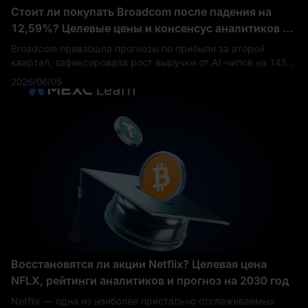
Стоит ли покупать Broadcom после падения на
12,59%? Целевые цены и консенсус аналитиков по
акциям Broadcom (AVGO)
Broadcom превзошла прогнозы по прибыли за второй
квартал, зафиксировала рост выручки от AI-чипов на 143%
и при этом потеряла 12,59% стоимости за одну торговую
2026/06/05
сессию. Именно такое расхождение между фу
Восстановятся ли акции Netflix? Целевая цена
NFLX, рейтинги аналитиков и прогноз на 2030 год
Netflix — одна из наиболее пристально отслеживаемых