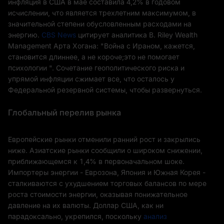
инфляция в США в мае составила 4,2% в годовом
исчислении, что является трехлетним максимумом, в
значительной степени обусловленным расходами на
энергию.
CBS News
цитирует аналитика B. Riley Wealth
Management Арта Хогана: "Война с Ираном, кажется,
становится длиннее, а не короче;это не помогает
психологии ". Сочетание геополитического риска и
упрямой инфляции сжимает все, что осталось у
Федеральной резервной системы, чтобы развернуться.
Глобальный перелив рынка
Европейские рынки отменили ранний рост и закрылись
ниже. Азиатские рынки сообщили о широком снижении,
приближающемся к 1,4% в первоначальном шоке.
Импортеры энергии - Еврозона, Япония и Южная Корея -
сталкиваются с ухудшением торговых балансов по мере
роста стоимости энергии, оказывая понижательное
давление на их валюты. Доллар США, как ни
парадоксально, укрепился, поскольку
анализ