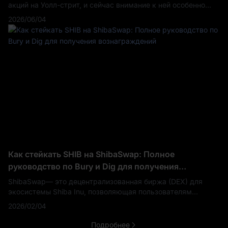
акций на Уолл-стрит, и сейчас внимание к ней особенно
высоко. После дробления акций в соотношении 10:1 в
2026/06/04
ноябре 2025 года и резкого отката от максим
Как стейкать SHIB на ShibaSwap: Полное
руководство по Bury и Dig для получения
вознаграждений
ShibaSwap— это децентрализованная биржа (DEX) для
экосистемы Shiba Inu, позволяющая пользователям
обменивать токены, предоставлять ликвидность (Dig) и
2026/02/04
стейкать активы (Bury) для получения вознагражден
Подробнее