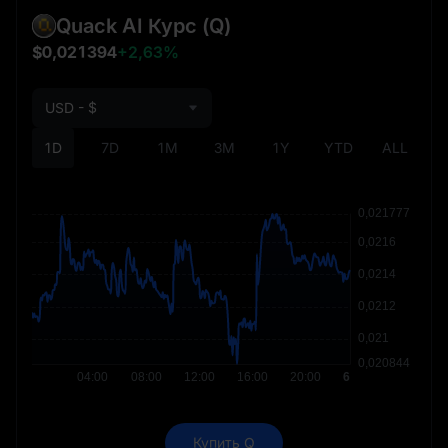
Quack AI Курс
(Q)
$0,021394
+2,63%
USD - $
1D
7D
1M
3M
1Y
YTD
ALL
Купить Q