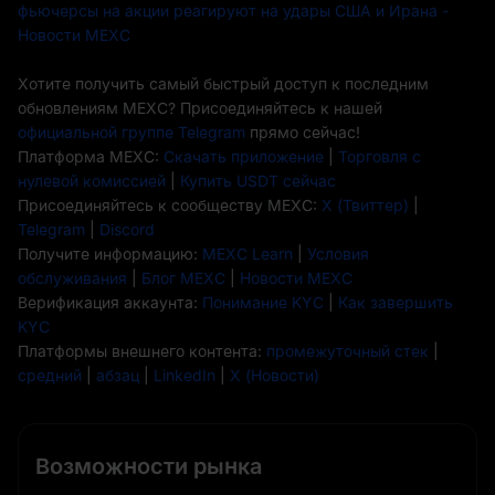
фьючерсы на акции реагируют на удары США и Ирана -
Новости MEXC
Хотите получить самый быстрый доступ к последним
обновлениям MEXC? Присоединяйтесь к нашей
официальной группе Telegram
прямо сейчас!
Платформа MEXC:
Скачать приложение
|
Торговля с
нулевой комиссией
|
Купить USDT сейчас
Присоединяйтесь к сообществу MEXC:
X (Твиттер)
|
Telegram
|
Discord
Получите информацию:
MEXC Learn
|
Условия
обслуживания
|
Блог MEXC
|
Новости MEXC
Верификация аккаунта:
Понимание KYC
|
Как завершить
KYC
Платформы внешнего контента:
промежуточный стек
|
средний
|
абзац
|
LinkedIn
|
X (Новости)
Возможности рынка