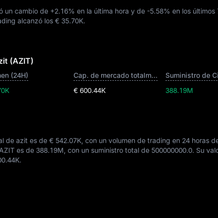
tó un cambio de
+2.16%
en la última hora y de
-5.58%
en los últimos 
rading alcanzó los
€ 35.70K
.
it (AZIT)
en (24H)
Cap. de mercado totalmente diluida
Suministro de C
70K
€ 600.44K
388.19M
l de azit es de
€ 542.07K
, con un volumen de trading en 24 horas 
e AZIT es de
388.19M
, con un suministro total de
500000000.0
. Su val
00.44K
.