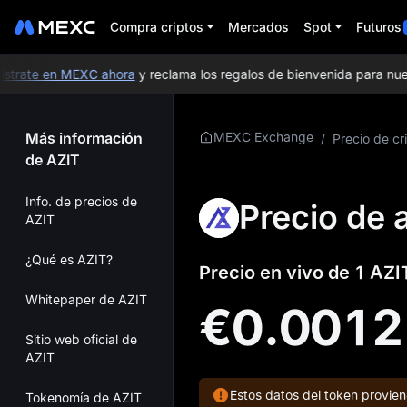
Compra criptos
Mercados
Spot
Futuros
trate en MEXC ahora
y reclama los regalos de bienvenida para nuevo
Más información
MEXC Exchange
/
Precio de cr
de AZIT
Info. de precios de
Precio de a
AZIT
¿Qué es AZIT?
Precio en vivo de 1 AZI
Whitepaper de AZIT
€0.001
Sitio web oficial de
AZIT
Estos datos del token provi
Tokenomía de AZIT