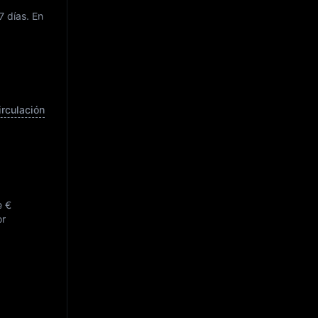
7 días. En
irculación
de
€
or