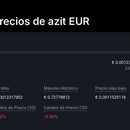
precios de azit EUR
€ 0.0012
24
 Máx
Máximo Histórico
Precio más bajo
.0012317952
€ 0.72776812
€ 0.0011525118
bio de Precio (1D)
Cambio de Precio (7D)
60%
-5.58%
-5.58%