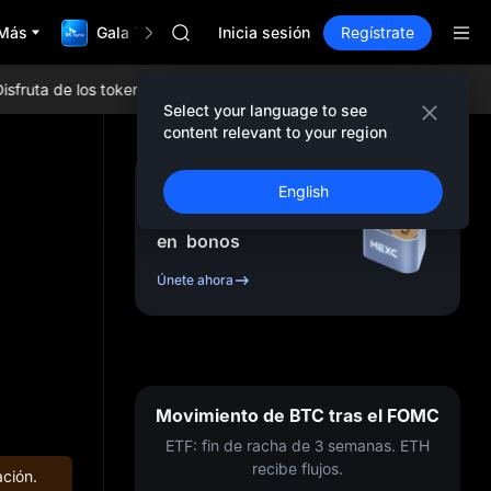
SKYAI
Más
Gala TradFi de $1,000,000
ACE
Inicia sesión
Regístrate
HFT
SPCX
ta de los tokens más populares, airdrops diarios, las tarifas de trad
UNITREE
Select your language to see
Futuro de Unitree ya en vivo
content relevant to your region
SKYAI
ACE
Regístrate y recibe
English
HFT
hasta
10,000
USDT
SPCX
en
bonos
UNITREE
Futuro de Unitree ya en vivo
Únete ahora
Movimiento de BTC tras el FOMC
ETF: fin de racha de 3 semanas. ETH
recibe flujos.
ción.