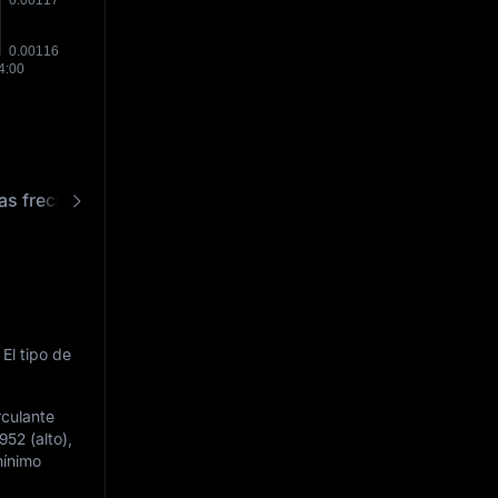
as frecuentes
 El tipo de
rculante
7952
(alto),
mínimo