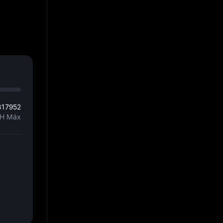
317952
H Máx