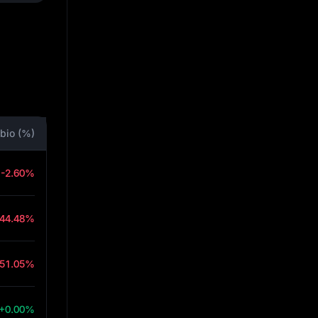
bio (%)
-2.60%
-44.48%
-51.05%
+0.00%