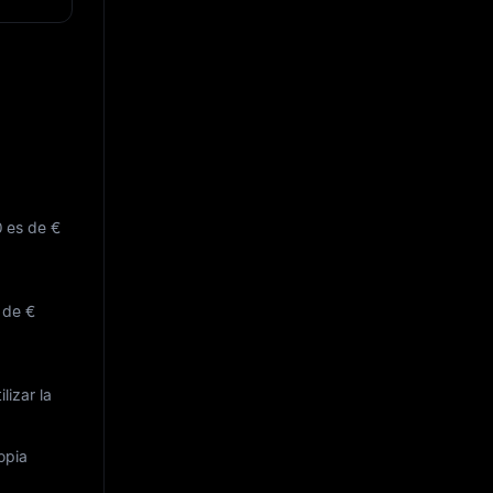
0 es de
€
g de
€
lizar la
opia