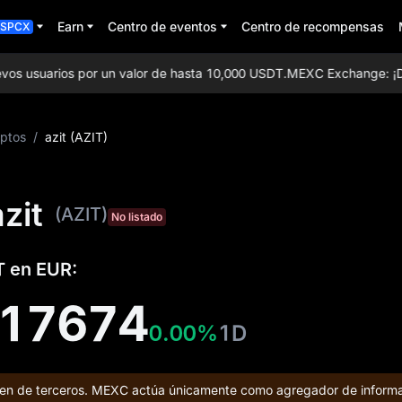
Earn
Centro de eventos
Centro de recompensas
SPCX
s usuarios por un valor de hasta 10,000 USDT.
MEXC Exchange: ¡Disfru
iptos
/
azit (AZIT)
zit
(AZIT)
No listado
T en EUR:
217674
0.00%
1D
enen de terceros. MEXC actúa únicamente como agregador de informa