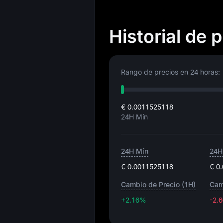
Historial de 
Rango de precios en 24 horas:
€ 0.0011525118
24H Mín
24H Mín
24H
€ 0.0011525118
€ 0
Cambio de Precio (1H)
Cam
+2.16%
-2.