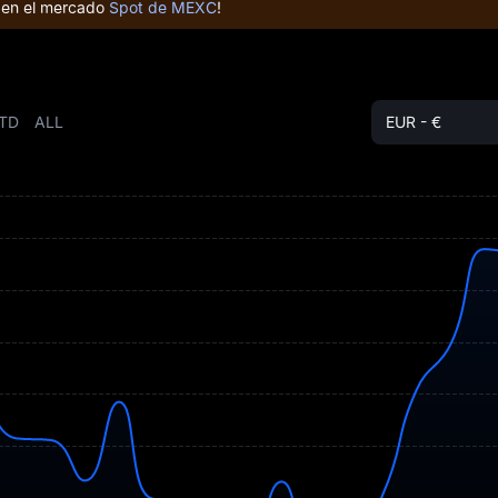
s en el mercado
Spot de MEXC
!
TD
ALL
EUR - €