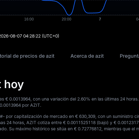
2026-08-07 04:28:22
(UTC+0)
torial de precios de azit
Acerca de azit
Pregunt
t hoy
 es
€ 0.0013964
, con una variación del
2.60%
en las últimas 24 horas.
 0.0013964
por AZIT.
#-
por capitalización de mercado en
€ 630,309
, con un suministro ci
imas 24 horas, AZIT cotiza entre
€ 0.0011525118
(bajo) y
€ 0.001231
cado. Su máximo histórico se sitúa en
€ 0.72776812
, mientras que el 