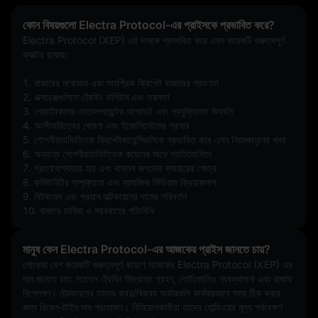
কোন বিষয়গুলো Electra Protocol-এর প্রাইসকে প্রভাবিত করে?
Electra Protocol (XEP) এর দামকে প্রভাবিত করে এমন কয়েকটি গুরুত্বপূর্ণ 
ফ্যাক্টর রয়েছে:
1. বাজারের মনোভাব এবং সামগ্রিক ক্রিপ্টো বাজারের প্রবণতা
2. এক্সচেঞ্জগুলিতে ট্রেডিং ভলিউম এবং তরলতা
3. প্রোটোকলের ডেভেলপমেন্টের আপডেট এবং প্রযুক্তিগত উন্নতি
4. অংশীদারিত্বের ঘোষণা এবং ইকোসিস্টেমের প্রসার
5. গোপনীয়তাভিত্তিক ক্রিপ্টোকারেন্সিগুলিকে প্রভাবিত করে এমন নিয়মকানুনের খবর
6. অন্যান্য গোপনীয়তাভিত্তিক কয়েনের সাথে প্রতিযোগিতা
7. গ্রহণযোগ্যতার হার এবং বাস্তব জগতের ব্যবহারের ক্ষেত্র
8. কমিউনিটির সম্পৃক্ততা এবং সামাজিক মিডিয়ার ক্রিয়াকলাপ
9. বিটকয়েন এবং প্রধান অল্টকয়েনের দামের পরিবর্তন
10. বাজারে চাহিদা ও সরবরাহের গতিবিধি
মানুষ কেন Electra Protocol-এর আজকের প্রাইস জানতে চায়?
লোকেরা বেশ কয়েকটি গুরুত্বপূর্ণ কারণে আজকের Electra Protocol (XEP) এর 
দাম জানতে চায়: সচেতন ট্রেডিং সিদ্ধান্ত গ্রহণ, পোর্টফোলিও ব্যবস্থাপনা এবং বাজার 
বিশ্লেষণ। ট্রেডারদের তাদের ক্রয়/বিক্রয় অর্ডারগুলি কার্যকরভাবে সময় ঠিক করার 
জন্য রিয়েল-টাইম দাম প্রয়োজন। বিনিয়োগকারীরা তাদের হোল্ডিংয়ের মূল্য পর্যবেক্ষণ 