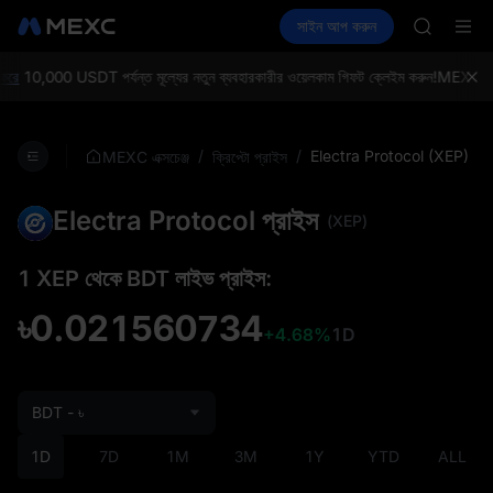
SKYAI
ক্রিপ্টো কিনুন
মার্কেট
স্পট
সাইন আপ করুন
ফিউচার
ACE
আয় কর
UNITREE
AAOI
UNITREE 
রে
10,000 USDT পর্যন্ত মূল্যের নতুন ব্যবহারকারীর ওয়েলকাম গিফট ক্লেইম করুন!
MEXC এক্সচেঞ
SPCX ris
SKYAI
ACE
/
/
Electra Protocol (XEP)
MEXC এক্সচেঞ্জ
ক্রিপ্টো প্রাইস
AAOI
UNITREE 
Electra Protocol প্রাইস
SPCX ris
(XEP)
1 XEP থেকে BDT লাইভ প্রাইস:
৳0.021560734
+4.68%
1D
BDT - ৳
1D
7D
1M
3M
1Y
YTD
ALL