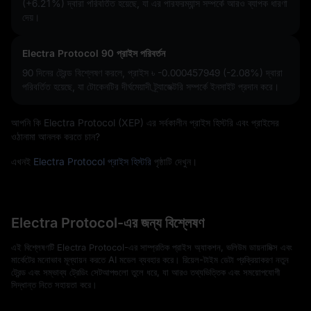
(+6.21%)
দ্বারা পরিবর্তিত হয়েছে, যা এর পারফরম্যান্স সম্পর্কে আরও ব্যাপক ধারণা
দেয়।
Electra Protocol 90 প্রাইস পরিবর্তন
90 দিনের ট্রেন্ড বিশ্লেষণ করলে, প্রাইস
৳ -0.000457949 (-2.08%)
দ্বারা
পরিবর্তিত হয়েছে, যা টোকেনটির দীর্ঘমেয়াদী ট্র্যাজেক্টরি সম্পর্কে ইনসাইট প্রদান করে।
আপনি কি Electra Protocol (XEP) এর সর্বকালীন প্রাইস হিস্টরি এবং প্রাইসের
ওঠানামা আনলক করতে চান?
এখনই
Electra Protocol প্রাইস হিস্টরি
পৃষ্ঠাটি দেখুন।
Electra Protocol-এর জন্য বিশ্লেষণ
এই বিশ্লেষণটি Electra Protocol-এর সাম্প্রতিক প্রাইস অ্যাকশন, ভলিউম ডায়নামিক্স এবং
মার্কেটের মনোভাব মূল্যায়ন করতে AI মডেল ব্যবহার করে। রিয়েল-টাইম ডেটা প্রক্রিয়াকরণ নতুন
ট্রেন্ড এবং সম্ভাব্য ট্রেডিং সেটআপগুলো তুলে ধরে, যা আরও তথ্যভিত্তিক এবং সময়োপযোগী
সিদ্ধান্ত নিতে সহায়তা করে।