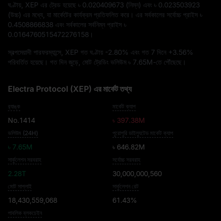
ঘণ্টায়, XEP এর ট্রেড হয়েছে
৳ 0.020409673
(নিম্ন) এবং
৳ 0.023503923
(উচ্চ) এর মধ্যে, যা মার্কেটের কার্যক্রম প্রতিফলিত করে। এর সর্বকালের সর্বোচ্চ প্রাইস
৳
0.4508866838
এবং সর্বকালের সর্বনিম্ন প্রাইস
৳
0.0164760515472276158
।
স্বল্পমেয়াদী পারফরম্যান্সে, XEP গত ঘণ্টায়
-2.80%
এবং গত 7 দিনে
+3.56%
পরিবর্তিত হয়েছে। গত দিন জুড়ে, মোট ট্রেডিং ভলিউম
৳ 7.65M
-তে পৌঁছেছে।
Electra Protocol (XEP) এর মার্কেট তথ্য
র‍্যাঙ্ক
মার্কেট ক্যাপ
No.1414
৳ 397.38M
ভলিউম (24H)
পুরোপুরি ডাইল্যুটেড মার্কেট ক্যাপ
৳ 7.65M
৳ 646.82M
সার্কুলেশন সরবরাহ
সর্বোচ্চ সরবরাহ
2.28T
30,000,000,560
মোট সাপ্লাই
সার্কুলেশন রেট
18,430,559,068
61.43%
পাবলিক ব্লকচেইন