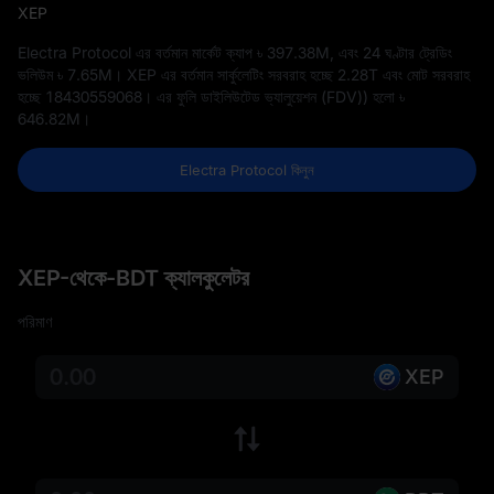
XEP
Electra Protocol এর বর্তমান মার্কেট ক্যাপ
৳ 397.38M
, এবং 24 ঘণ্টার ট্রেডিং
ভলিউম
৳ 7.65M
। XEP এর বর্তমান সার্কুলেটিং সরবরাহ হচ্ছে
2.28T
এবং মোট সরবরাহ
হচ্ছে
18430559068
। এর ফুলি ডাইলিউটেড ভ্যালুয়েশন (FDV)) হলো
৳
646.82M
।
Electra Protocol কিনুন
XEP-থেকে-BDT ক্যালকুলেটর
পরিমাণ
XEP