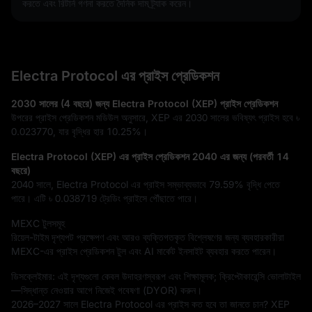
করতে এবং রিটার্ন গণনা করতে দৈনিক দাম ট্র্যাক করেন।
Electra Protocol এর প্রাইস প্রেডিকশন
2030 সালের (4 বছরে) জন্য Electra Protocol (XEP) প্রাইস প্রেডিকশন
উপরের প্রাইস প্রেডিকশন মডিউল অনুসারে, XEP এর 2030 সালের ভবিষ্যৎ প্রাইস হবে
৳
0.023770
, যার বৃদ্ধির হার
10.25%
।
Electra Protocol (XEP) এর প্রাইস প্রেডিকশন 2040 এর জন্য (পরবর্তী 14
বছরে)
2040 সালে, Electra Protocol এর প্রাইস সম্ভাব্যভাবে
79.59%
বৃদ্ধি পেতে
পারে। এটি
৳ 0.038719
ট্রেডিং প্রাইসে পৌঁছাতে পারে।
MEXC টুলসমূহ
রিয়েল-টাইম দৃশ্যপট প্রক্ষেপণ এবং আরও ব্যক্তিগতকৃত বিশ্লেষণের জন্য ব্যবহারকারীরা
MEXC-এর প্রাইস প্রেডিকশন টুল এবং AI মার্কেট ইনসাইট ব্যবহার করতে পারেন।
ডিসক্লেইমার: এই দৃশ্যগুলো কেবল উদাহরণস্বরূপ এবং শিক্ষামূলক; ক্রিপ্টোকারেন্সি ভোলাটাইল
—সিদ্ধান্ত নেওয়ার আগে নিজেই গবেষণা (DYOR) করুন।
2026–2027 সালে Electra Protocol এর প্রাইস কত হবে তা জানতে চান? XEP