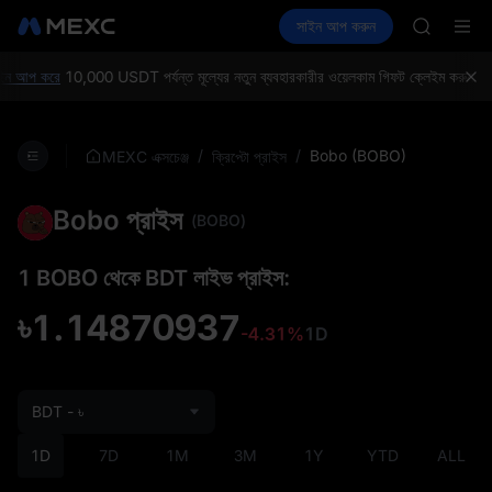
SKYAI
ক্রিপ্টো কিনুন
মার্কেট
স্পট
সাইন আপ করুন
ফিউচার
ACE
আয় কর
UNITREE
AAOI
UNITREE 
ন আপ করে
10,000 USDT পর্যন্ত মূল্যের নতুন ব্যবহারকারীর ওয়েলকাম গিফট ক্লেইম করুন!
MEXC
SPCX ris
SKYAI
ACE
/
/
Bobo (BOBO)
MEXC এক্সচেঞ্জ
ক্রিপ্টো প্রাইস
AAOI
UNITREE 
Bobo প্রাইস
SPCX ris
(BOBO)
1 BOBO থেকে BDT লাইভ প্রাইস:
৳1.14870937
-4.31%
1D
BDT - ৳
1D
7D
1M
3M
1Y
YTD
ALL