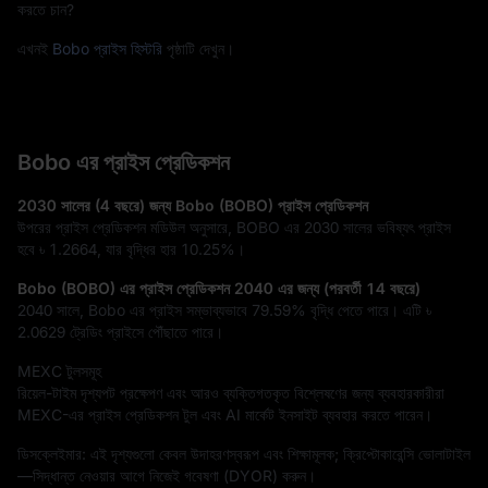
করতে চান?
এখনই
Bobo প্রাইস হিস্টরি
পৃষ্ঠাটি দেখুন।
Bobo এর প্রাইস প্রেডিকশন
2030 সালের (4 বছরে) জন্য Bobo (BOBO) প্রাইস প্রেডিকশন
উপরের প্রাইস প্রেডিকশন মডিউল অনুসারে, BOBO এর 2030 সালের ভবিষ্যৎ প্রাইস
হবে
৳ 1.2664
, যার বৃদ্ধির হার
10.25%
।
Bobo (BOBO) এর প্রাইস প্রেডিকশন 2040 এর জন্য (পরবর্তী 14 বছরে)
2040 সালে, Bobo এর প্রাইস সম্ভাব্যভাবে
79.59%
বৃদ্ধি পেতে পারে। এটি
৳
2.0629
ট্রেডিং প্রাইসে পৌঁছাতে পারে।
MEXC টুলসমূহ
রিয়েল-টাইম দৃশ্যপট প্রক্ষেপণ এবং আরও ব্যক্তিগতকৃত বিশ্লেষণের জন্য ব্যবহারকারীরা
MEXC-এর প্রাইস প্রেডিকশন টুল এবং AI মার্কেট ইনসাইট ব্যবহার করতে পারেন।
ডিসক্লেইমার: এই দৃশ্যগুলো কেবল উদাহরণস্বরূপ এবং শিক্ষামূলক; ক্রিপ্টোকারেন্সি ভোলাটাইল
—সিদ্ধান্ত নেওয়ার আগে নিজেই গবেষণা (DYOR) করুন।