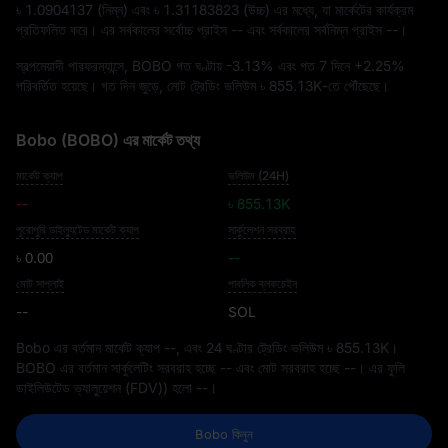
৳ 1.0904137
(নিম্ন) এবং
৳ 1.31183823
(উচ্চ) এর মধ্যে, যা মার্কেটের কার্যক্রম
প্রতিফলিত করে। এর সর্বকালের সর্বোচ্চ প্রাইস
--
এবং সর্বকালের সর্বনিম্ন প্রাইস
--
।
স্বল্পমেয়াদী পারফরম্যান্সে, BOBO গত ঘণ্টায়
-3.13%
এবং গত 7 দিনে
+2.25%
পরিবর্তিত হয়েছে। গত দিন জুড়ে, মোট ট্রেডিং ভলিউম
৳ 855.13K
-তে পৌঁছেছে।
Bobo (BOBO) এর মার্কেট তথ্য
মার্কেট ক্যাপ
ভলিউম (24H)
--
৳ 855.13K
পুরোপুরি ডাইল্যুটেড মার্কেট ক্যাপ
সার্কুলেশন সরবরাহ
৳ 0.00
--
মোট সাপ্লাই
পাবলিক ব্লকচেইন
--
SOL
Bobo এর বর্তমান মার্কেট ক্যাপ
--
, এবং 24 ঘণ্টার ট্রেডিং ভলিউম
৳ 855.13K
।
BOBO এর বর্তমান সার্কুলেটিং সরবরাহ হচ্ছে
--
এবং মোট সরবরাহ হচ্ছে
--
। এর ফুলি
ডাইলিউটেড ভ্যালুয়েশন (FDV)) হলো
--
।
Bobo কিনুন