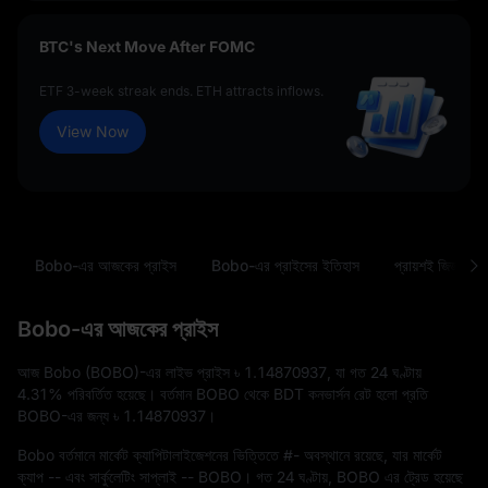
BTC's Next Move After FOMC
ETF 3-week streak ends. ETH attracts inflows.
View Now
Bobo-এর আজকের প্রাইস
Bobo-এর প্রাইসের ইতিহাস
প্রায়শই জিজ্ঞাসিত 
Bobo-এর আজকের প্রাইস
আজ Bobo (BOBO)-এর লাইভ প্রাইস
৳ 1.14870937
, যা গত 24 ঘণ্টায়
4.31%
পরিবর্তিত হয়েছে। বর্তমান BOBO থেকে BDT কনভার্সন রেট হলো প্রতি
BOBO-এর জন্য
৳ 1.14870937
।
Bobo বর্তমানে মার্কেট ক্যাপিটালাইজেশনের ভিত্তিতে
#-
অবস্থানে রয়েছে, যার মার্কেট
ক্যাপ
--
এবং সার্কুলেটিং সাপ্লাই
-- BOBO
। গত 24 ঘণ্টায়, BOBO এর ট্রেড হয়েছে