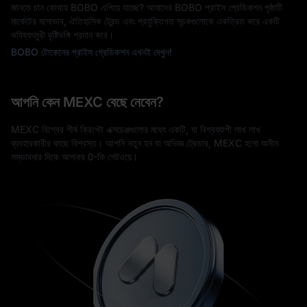
জানতে চান কোথায় BOBO এগিয়ে যাচ্ছে? আমাদের BOBO প্রাইস প্রেডিকশন পৃষ্ঠাটি
মার্কেটের মনোভাব, ঐতিহাসিক ট্রেন্ড এবং প্রযুক্তিগত সূচকগুলোকে একত্রিত করে একটি
ভবিষ্যৎমুখী দৃষ্টিভঙ্গি প্রদান করে।
BOBO টোকেনের প্রাইস প্রেডিকশন এখনই দেখুন!
আপনি কেন MEXC বেছে নেবেন?
MEXC বিশ্বের শীর্ষ ক্রিপ্টো এক্সচেঞ্জগুলোর মধ্যে একটি, যা বিশ্বব্যাপী লাখ লাখ
ব্যবহারকারীর কাছে বিশ্বস্ত। আপনি নতুন হন বা অভিজ্ঞ ট্রেডার, MEXC হলো অসীম
সম্ভাবনার দিকে আপনার 0-ফি গেটওয়ে।