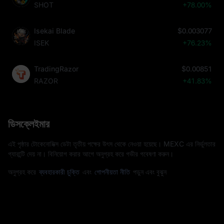
SHOT
+78.00%
Isekai Blade
$0.003077
ISEK
+76.23%
TradingRazor
$0.00851
RAZOR
+41.83%
ডিসক্লেইমার
এই পৃষ্ঠার টোকেনোমিক্স ডেটা তৃতীয় পক্ষের উৎস থেকে নেওয়া হয়েছে। MEXC এর নির্ভুলতার
গ্যারান্টি দেয় না। বিনিয়োগ করার আগে অনুগ্রহ করে গভীর গবেষণা করুন।
অনুগ্রহ করে
ব্যবহারকারী চুক্তি
এবং
গোপনীয়তা নীতি
পড়ুন এবং বুঝুন