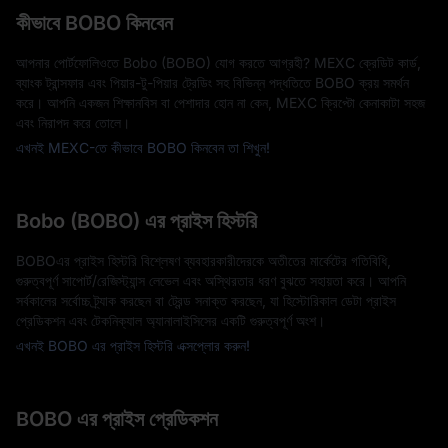
কীভাবে BOBO কিনবেন
আপনার পোর্টফোলিওতে Bobo (BOBO) যোগ করতে আগ্রহী? MEXC ক্রেডিট কার্ড,
ব্যাংক ট্রান্সফার এবং পিয়ার-টু-পিয়ার ট্রেডিং সহ বিভিন্ন পদ্ধতিতে BOBO ক্রয় সমর্থন
করে। আপনি একজন শিক্ষানবিস বা পেশাদার হোন না কেন, MEXC ক্রিপ্টো কেনাকাটা সহজ
এবং নিরাপদ করে তোলে।
এখনই MEXC-তে কীভাবে BOBO কিনবেন তা শিখুন!
Bobo (BOBO) এর প্রাইস হিস্টরি
BOBOএর প্রাইস হিস্টরি বিশ্লেষণ ব্যবহারকারীদেরকে অতীতের মার্কেটের গতিবিধি,
গুরুত্বপূর্ণ সাপোর্ট/রেজিস্ট্যান্স লেভেল এবং অস্থিরতার ধরণ বুঝতে সহায়তা করে। আপনি
সর্বকালের সর্বোচ্চ ট্র্যাক করছেন বা ট্রেন্ড সনাক্ত করছেন, যা হিস্টোরিকাল ডেটা প্রাইস
প্রেডিকশন এবং টেকনিক্যাল অ্যানালাইসিসের একটি গুরুত্বপূর্ণ অংশ।
এখনই BOBO এর প্রাইস হিস্টরি এক্সপ্লোর করুন!
BOBO এর প্রাইস প্রেডিকশন