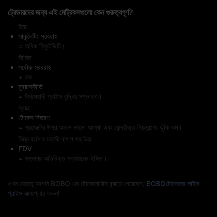
ট্রেডারদের জন্য এই মেট্রিকসগুলো কেন গুরুত্বপূর্ণ?
উচ্চ
সার্কুলেটিং সরবরাহ
= অধিক লিকুইডিটি।
সীমিত
সর্বোচ্চ সরবরাহ
+ কম
মুদ্রাস্ফীতি
= দীর্ঘমেয়াদী প্রাইস বৃদ্ধির সম্ভাবনা।
স্বচ্ছ
টোকেন বিতরণ
= প্রজেক্টের উপর আরও ভালো আস্থা এবং কেন্দ্রীভূত নিয়ন্ত্রণের ঝুঁকি কম।
নিম্ন বর্তমান মার্কেট ক্যাপ সহ উচ্চ
FDV
= সম্ভাব্য অতিরিক্ত মূল্যায়নের ইঙ্গিত।
এখন যেহেতু আপনি BOBO এর টোকেনোমিক্স বুঝতে পেরেছেন,
BOBOটোকেনের লাইভ
প্রাইস
এক্সপ্লোর করুন!