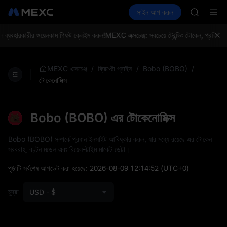
SKYAI
ক্রিপ্টো কিনুন
মার্কেট
স্পট
সাইন আপ করুন
ফিউচার
UNITREE 
আয় করুন
SPCX
SPCX ris
GOLD(X
্যবহারকারীর ওয়েলকাম গিফট ক্লেইম করুন!
MEXC এক্সচেঞ্জ: সবচেয়ে ট্রেন্ডিং টোকেন, প্রতিদিনের
AAOI
SKYAI
UNITREE 
/
/
/
MEXC এক্সচেঞ্জ
ক্রিপ্টো প্রাইস
Bobo (BOBO)
SPCX ris
টোকেনোমিক্স
Bobo (BOBO) এর টোকেনোমিক্স
Bobo (BOBO) সম্পর্কে প্রধান ইনসাইট আবিষ্কার করুন, যার মধ্যে রয়েছে এর টোকেন
সরবরাহ, বণ্টন মডেল এবং রিয়েল-টাইম মার্কেট ডেটা।
পৃষ্ঠাটি সর্বশেষ আপডেট করা হয়েছে:
2026-08-09 12:14:52
(UTC+0)
মুদ্রা
USD - $