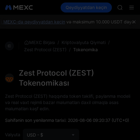
MINIMA
Kripto al
Bazarlar
Qeydiyyatdan keçin
Spot
Futures
HEI
PLTR
CAP
UNITREE
 MEXC-də qeydiyyatdan keçin
və maksimum 10.000 USDT dəyərində Yen
Unitree 
BLESS
MINIMA
/
/
MEXC Birjası
Kriptovalyuta Qiyməti
HEI
/
Tokenomika
Zest Protocol (ZEST)
CAP
UNITREE
Unitree 
Zest Protocol (ZEST)
Tokenomikası
Zest Protocol (ZEST) haqqında token təklifi, paylanma modeli
və real vaxt rejimli bazar məlumatları daxil olmaqla əsas
məlumatları kəşf edin.
Səhifənin son yenilənmə tarixi:
2026-08-06 09:20:37
(UTC+0)
Valyuta
USD - $