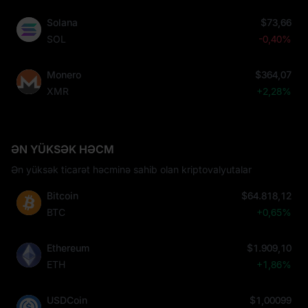
Solana
$73,66
SOL
-0,40%
Monero
$364,07
XMR
+2,28%
ƏN YÜKSƏK HƏCM
Ən yüksək ticarət həcminə sahib olan kriptovalyutalar
Bitcoin
$64.818,12
BTC
+0,65%
Ethereum
$1.909,10
ETH
+1,86%
USDCoin
$1,00099