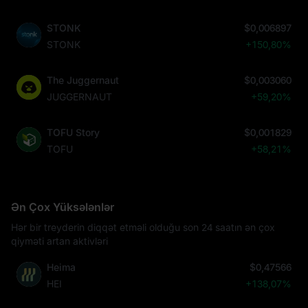
STONK
$0,006897
STONK
+150,80%
The Juggernaut
$0,003060
JUGGERNAUT
+59,20%
TOFU Story
$0,001829
TOFU
+58,21%
Ən Çox Yüksələnlər
Hər bir treyderin diqqət etməli olduğu son 24 saatın ən çox
qiyməti artan aktivləri
Heima
$0,47566
HEI
+138,07%