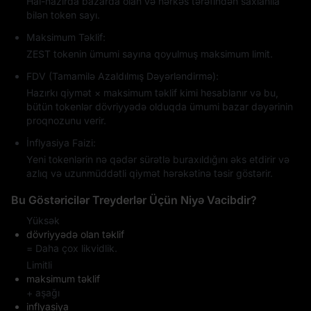
Hal-hazırda bazarda olan və hərkəs tərəfindən saxlanıla
bilən token sayı.
Maksimum Təklif:
ZEST tokenin ümumi sayına qoyulmuş maksimum limit.
FDV (Tamamilə Azaldılmış Dəyərləndirmə):
Hazırkı qiymət × maksimum təklif kimi hesablanır və bu,
bütün tokenlər dövriyyədə olduqda ümumi bazar dəyərinin
proqnozunu verir.
İnflyasiya Faizi:
Yeni tokenlərin nə qədər sürətlə buraxıldığını əks etdirir və
azlıq və uzunmüddətli qiymət hərəkətinə təsir göstərir.
Bu Göstəricilər Treyderlər Üçün Niyə Vacibdir?
Yüksək
dövriyyədə olan təklif
= Daha çox likvidlik.
Limitli
maksimum təklif
+ aşağı
inflyasiya