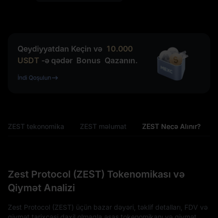
Qeydiyyatdan Keçin və
10.000
USDT
-ə qədər
Bonus
Qazanın.
İndi Qoşulun
ZEST tekonomika
ZEST məlumat
ZEST Necə Alınır?
Zest Protocol (ZEST) Tokenomikası və
Qiymət Analizi
Zest Protocol (ZEST) üçün bazar dəyəri, təklif detalları, FDV və
qiymət tarixçəsi daxil olmaqla əsas tokenomikanı və qiymət