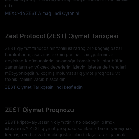
edir.
MEXC-də ZEST Almağı İndi Öyrənin!
Zest Protocol (ZEST) Qiymət Tarixçəsi
ZEST qiymət tarixçəsinin təhlili istifadəçilərə keçmiş bazar
hərəkətlərini, əsas dəstək/müqavimət səviyyələrini və
dəyişkənlik nümunələrini anlamağa kömək edir. İstər bütün
zamanların ən yüksək dəyərlərini izləyin, istərsə də trendləri
müəyyənləşdirin, keçmiş məlumatlar qiymət proqnozu və
texniki təhlilin vacib hissəsidir.
ZEST Qiymət Tarixçəsini indi kəşf edin!
ZEST Qiymət Proqnozu
ZEST kriptovalyutasının qiymətinin nə olacağını bilmək
istəyirsiniz? ZEST qiymət proqnozu səhifəmiz bazar yanaşması,
keçmiş trendlər və texniki göstəriciləri birləşdirərək gələcək