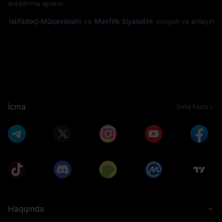
araşdırma aparın.
İstifadəçi Müqaviləsini
və
Məxfilik Siyasətini
oxuyun və anlayın
İcma
Daha Fazla
Haqqında