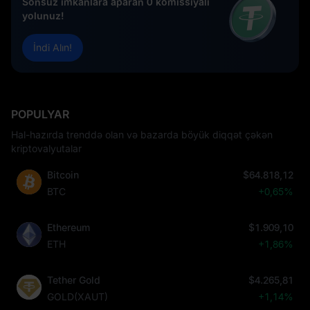
Sonsuz imkanlara aparan 0 komissiyalı
yolunuz!
İndi Alın!
POPULYAR
Hal-hazırda trenddə olan və bazarda böyük diqqət çəkən
kriptovalyutalar
Bitcoin
$64.818,12
BTC
+0,65%
Ethereum
$1.909,10
ETH
+1,86%
Tether Gold
$4.265,81
GOLD(XAUT)
+1,14%