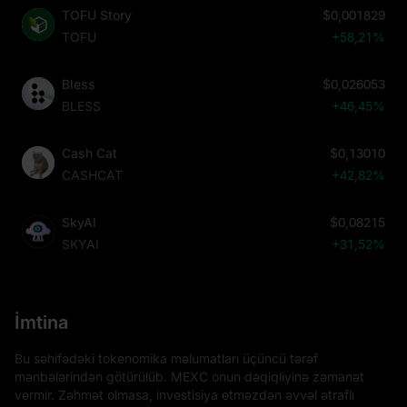
TOFU Story
$0,001829
TOFU
+58,21%
Bless
$0,026053
BLESS
+46,45%
Cash Cat
$0,13010
CASHCAT
+42,82%
SkyAI
$0,08215
SKYAI
+31,52%
İmtina
Bu səhifədəki tokenomika məlumatları üçüncü tərəf
mənbələrindən götürülüb. MEXC onun dəqiqliyinə zəmanət
vermir. Zəhmət olmasa, investisiya etməzdən əvvəl ətraflı