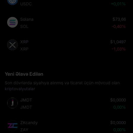
USDC
+0,01%
Solana
$73,66
SOL
-0,40%
XRP
$1,0497
XRP
-1,03%
Yeni Əlavə Edilən
Son dövrlərdə siyahıya alınmış və ticarət üçün mövcud olan
kriptovalyutalar
JMDT
$0,0000
JMDT
0,00%
ZKcandy
$0,0000
ZAY
0,00%