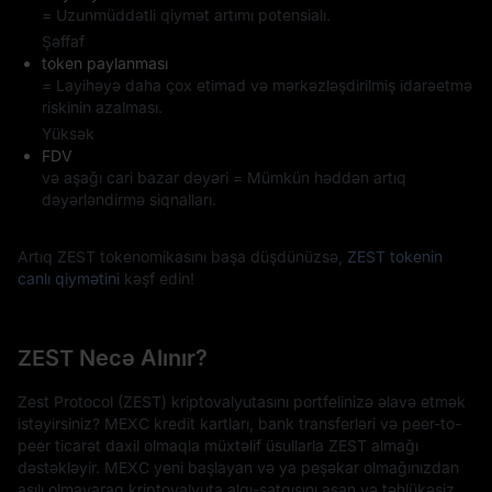
= Uzunmüddətli qiymət artımı potensialı.
Şəffaf
token paylanması
= Layihəyə daha çox etimad və mərkəzləşdirilmiş idarəetmə
riskinin azalması.
Yüksək
FDV
və aşağı cari bazar dəyəri = Mümkün həddən artıq
dəyərləndirmə siqnalları.
Artıq ZEST tokenomikasını başa düşdünüzsə,
ZEST tokenin
canlı qiymətini
kəşf edin!
ZEST Necə Alınır?
Zest Protocol (ZEST) kriptovalyutasını portfelinizə əlavə etmək
istəyirsiniz? MEXC kredit kartları, bank transferləri və peer-to-
peer ticarət daxil olmaqla müxtəlif üsullarla ZEST almağı
dəstəkləyir. MEXC yeni başlayan və ya peşəkar olmağınızdan
asılı olmayaraq kriptovalyuta alqı-satqısını asan və təhlükəsiz