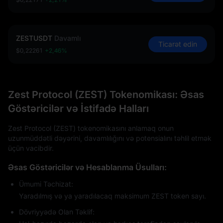
ZESTUSDT
Davamlı
Ticarət edin
$0,22261
+2,46%
Zest Protocol (ZEST) Tokenomikası: Əsas
Göstəricilər və İstifadə Halları
Zest Protocol (ZEST) tokenomikasını anlamaq onun
uzunmüddətli dəyərini, davamlılığını və potensialını təhlil etmək
üçün vacibdir.
Əsas Göstəricilər və Hesablanma Üsulları:
Ümumi Təchizat:
Yaradılmış və ya yaradılacaq maksimum ZEST token sayı.
Dövriyyədə Olan Təklif: