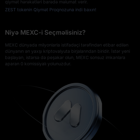
qiymət hərəkətləri barədə məlumat verir.
ZEST tokenin Qiymət Proqnozuna indi baxın!
Niyə MEXC-i Seçməlisiniz?
MEXC dünyada milyonlarla istifadəçi tərəfindən etibar edilən
dünyanın ən yaxşı kriptovalyuta birjalarından biridir. İstər yeni
başlayan, istərsə də peşəkar olun, MEXC sonsuz imkanlara
aparan 0 komissiyalı yolunuzdur.