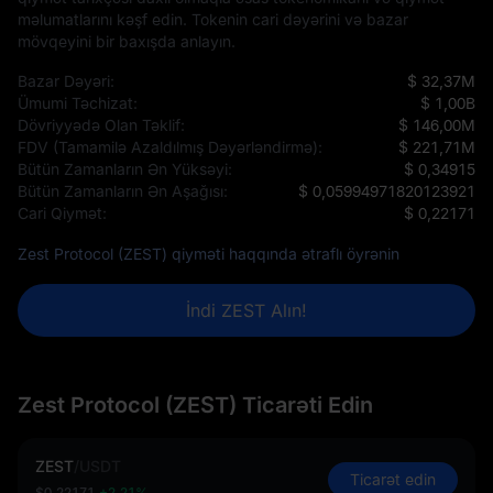
məlumatlarını kəşf edin. Tokenin cari dəyərini və bazar
mövqeyini bir baxışda anlayın.
Bazar Dəyəri:
$ 32,37M
Ümumi Təchizat:
$ 1,00B
Dövriyyədə Olan Təklif:
$ 146,00M
FDV (Tamamilə Azaldılmış Dəyərləndirmə):
$ 221,71M
Bütün Zamanların Ən Yüksəyi:
$ 0,34915
Bütün Zamanların Ən Aşağısı:
$ 0,05994971820123921
Cari Qiymət:
$ 0,22171
Zest Protocol (ZEST) qiyməti haqqında ətraflı öyrənin
İndi ZEST Alın!
Zest Protocol (ZEST) Ticarəti Edin
ZEST
/
USDT
Ticarət edin
$0,22171
+2,21%