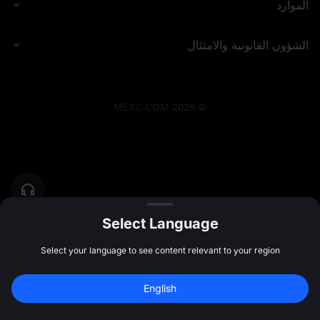
الموارد
الشؤون القانونية والامتثال
MEXC.COM
2026
©
Select Language
Select your language to see content relevant to your region
English
سجل للحصول على بونص بقيمة 
10,000 USDT
اشتراك
47:59:50