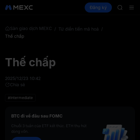
LLY
Mua Crypto
Thị trường
Đăng ký
Spot
Futures
BLESS
PLTR
HEI
CYS
SHOP
Sàn giao dịch MEXC
/
Từ điển tiền mã hoá
/
LLY
Thế chấp
BLESS
HEI
CYS
Thế chấp
2025/12/23 10:42
Chia sẻ
#Intermediate
BTC đi về đâu sau FOMC
Chuỗi 3 tuần của ETF kết thúc. ETH thu hút
dòng vốn.