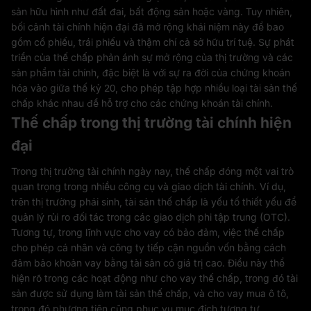
sản hữu hình như đất đai, bất động sản hoặc vàng. Tuy nhiên,
bối cảnh tài chính hiện đại đã mở rộng khái niệm này để bao
gồm cổ phiếu, trái phiếu và thậm chí cả sở hữu trí tuệ. Sự phát
triển của thế chấp phản ánh sự mở rộng của thị trường và các
sản phẩm tài chính, đặc biệt là với sự ra đời của chứng khoán
hóa vào giữa thế kỷ 20, cho phép tập hợp nhiều loại tài sản thế
chấp khác nhau để hỗ trợ cho các chứng khoán tài chính.
Thế chấp trong thị trường tài chính hiện
đại
Trong thị trường tài chính ngày nay, thế chấp đóng một vai trò
quan trọng trong nhiều công cụ và giao dịch tài chính. Ví dụ,
trên thị trường phái sinh, tài sản thế chấp là yếu tố thiết yếu để
quản lý rủi ro đối tác trong các giao dịch phi tập trung (OTC).
Tương tự, trong lĩnh vực cho vay có bảo đảm, việc thế chấp
cho phép cá nhân và công ty tiếp cận nguồn vốn bằng cách
đảm bảo khoản vay bằng tài sản có giá trị cao. Điều này thể
hiện rõ trong các hoạt động như cho vay thế chấp, trong đó tài
sản được sử dụng làm tài sản thế chấp, và cho vay mua ô tô,
trong đó phương tiện cũng phục vụ mục đích tương tự.