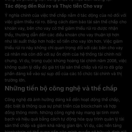
Tác động đến Rủi ro và Thực tiễn Cho vay
Ý nghĩa chính của việc thế chấp nằm ở tác động của nó đối với
việc giảm thiểu rủi ro. Bằng cách đảm bảo tài sản thế chấp cho
khoản vay, bên cho vay có thể giảm thiểu rủi ro được nhận
thấy, thường dẫn đến các điều khoản cho vay thuận lợi hơn
như lãi suất thấp hơn hoặc số tiền cho vay lớn hơn. Việc giảm
thiểu rủi ro này không chỉ quan trọng đối với các bên cho vay
cá nhân mà còn đối với sự ổn định của hệ thống tài chính nói
chung. Ví dụ, trong cuộc khủng hoảng tài chính năm 2008, việc
không quản lý đầy đủ giá trị tài sản thế chấp và rủi ro đã góp
phần đáng kể vào sự sụp đổ của các tổ chức tài chính và thị
trường lớn.
Những tiến bộ công nghệ và thế chấp
Công nghệ đã ảnh hưởng đáng kể đến hoạt động thế chấp,
đặc biệt là thông qua sự phát triển của blockchain và hợp
đồng thông minh. Những công nghệ này mang lại tính minh
bạch và hiệu quả bằng cách tự động hóa quy trình quản lý tài
sản thế chấp và giảm khả năng gian lận. Ví dụ, các nền tảng
blockchain có thể cung cấp xác minh quyền sở hữu và định giá