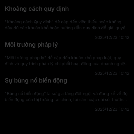
Khoảng cách quy định
"Khoảng cách Quy định" đề cập đến việc thiếu hoặc không
đầy đủ các khuôn khổ hoặc hướng dẫn quy định để giải quyết
các lĩnh vực mới hoặc đang phát triển trong công nghệ, thị
2025/12/23 10:42
trường hoặc các lĩnh vực k
Môi trường pháp lý
"Môi trường pháp lý" đề cập đến khuôn khổ pháp luật, quy
định và quy trình pháp lý chi phối hoạt động của doanh nghiệp
và cá nhân trong một khu vực pháp lý cụ thể. Môi trường này
2025/12/23 10:42
ảnh hưởng đến cách th
Sự bùng nổ biến động
"Bùng nổ biến động" là sự gia tăng đột ngột và đáng kể về độ
biến động của thị trường tài chính, tài sản hoặc chỉ số, thường
do các sự kiện hoặc thay đổi không lường trước được trong
2025/12/23 10:42
tâm lý thị trường