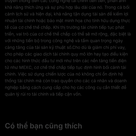
truyền thống đến các công nghệ tài chính tiên tiến, phản ánh
khả năng thích ứng và sự phù hợp lâu dài của nó. Trong cả bối
cảnh lịch sử và hiện đại, khả năng tận dụng tài sản để kiếm lợi
nhuận tài chính hoặc bảo mật minh họa cho tính hữu dụng thực
tế của cơ chế thế chấp. Khi thị trường tài chính tiếp tục phát
triển, vai trò của cơ chế thế chấp có thể sẽ mở rộng, đặc biệt là
với những tiến bộ trong công nghệ và tầm quan trọng ngày
càng tăng của tài sản kỹ thuật số.Cho dù là giảm chi phí vay,
cho phép các giao dịch tài chính quy mô lớn hay tạo điều kiện
cho các hình thức đầu tư mới như trên các nền tảng tiền điện
tử như MEXC, cơ chế thế chấp tiếp tục định hình bối cảnh tài
chính. Việc sử dụng chiến lược của nó không chỉ ổn định hệ
thống tài chính mà còn trao quyền cho các cá nhân và doanh
nghiệp bằng cách cung cấp cho họ các công cụ cần thiết để
quản lý rủi ro tài chính và tiếp cận vốn.
Có thể bạn cũng thích