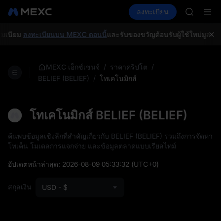
GOLD(X
ซื้อคริปโต
ตลาด
สปอต
ลงทะเบียน
ฟิวเจอร์ส
AAOI
E
SPCX
SKYAI
สมัครสมาช
มเนียม
ลงทะเบียนบน MEXC ตอนนี้
และรับของขวัญต้อนรับผู้ใช้ใหม่มูลค่าส
SPCX พุ่ง
GOLD(X
AAOI
/
/
MEXC เอ็กซ์เชนจ์
ราคาคริปโต
SKYAI
/
โทเคโนมิกส์
BELIEF (BELIEF)
สมัครสมาช
SPCX พุ่ง
โทเคโนมิกส์ BELIEF (BELIEF)
ค้นพบข้อมูลเชิงลึกที่สำคัญเกี่ยวกับ BELIEF (BELIEF) รวมถึงการจัดหา
โทเค็น โมเดลการแจกจ่าย และข้อมูลตลาดแบบเรียลไทม์
อัปเดตหน้าล่าสุด:
2026-08-09 05:33:32
(UTC+0)
สกุลเงิน
USD - $