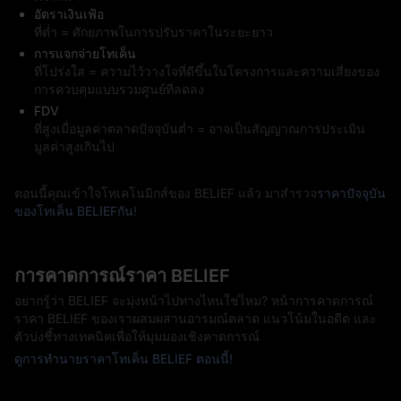
อัตราเงินเฟ้อ
ที่ต่ำ = ศักยภาพในการปรับราคาในระยะยาว
การแจกจ่ายโทเค็น
ที่โปร่งใส = ความไว้วางใจที่ดีขึ้นในโครงการและความเสี่ยงของ
การควบคุมแบบรวมศูนย์ที่ลดลง
FDV
ที่สูงเมื่อมูลค่าตลาดปัจจุบันต่ำ = อาจเป็นสัญญาณการประเมิน
มูลค่าสูงเกินไป
ตอนนี้คุณเข้าใจโทเคโนมิกส์ของ BELIEF แล้ว มาสำรวจ
ราคาปัจจุบัน
ของโทเค็น BELIEFกัน
!
การคาดการณ์ราคา BELIEF
อยากรู้ว่า BELIEF จะมุ่งหน้าไปทางไหนใช่ไหม? หน้าการคาดการณ์
ราคา BELIEF ของเราผสมผสานอารมณ์ตลาด แนวโน้มในอดีต และ
ตัวบ่งชี้ทางเทคนิคเพื่อให้มุมมองเชิงคาดการณ์
ดูการทำนายราคาโทเค็น BELIEF ตอนนี้!