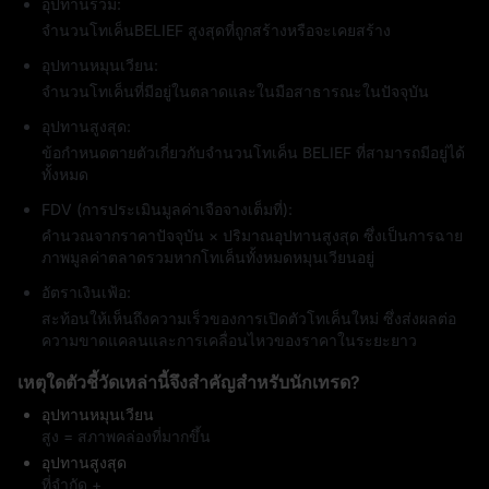
อุปทานรวม:
จำนวนโทเค็นBELIEF สูงสุดที่ถูกสร้างหรือจะเคยสร้าง
อุปทานหมุนเวียน:
จำนวนโทเค็นที่มีอยู่ในตลาดและในมือสาธารณะในปัจจุบัน
อุปทานสูงสุด:
ข้อกำหนดตายตัวเกี่ยวกับจำนวนโทเค็น BELIEF ที่สามารถมีอยู่ได้
ทั้งหมด
FDV (การประเมินมูลค่าเจือจางเต็มที่):
คำนวณจากราคาปัจจุบัน × ปริมาณอุปทานสูงสุด ซึ่งเป็นการฉาย
ภาพมูลค่าตลาดรวมหากโทเค็นทั้งหมดหมุนเวียนอยู่
อัตราเงินเฟ้อ:
สะท้อนให้เห็นถึงความเร็วของการเปิดตัวโทเค็นใหม่ ซึ่งส่งผลต่อ
ความขาดแคลนและการเคลื่อนไหวของราคาในระยะยาว
เหตุใดตัวชี้วัดเหล่านี้จึงสำคัญสำหรับนักเทรด?
อุปทานหมุนเวียน
สูง = สภาพคล่องที่มากขึ้น
อุปทานสูงสุด
ที่จำกัด +