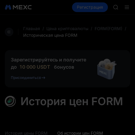
SPCX
Купить крипто
Рынки
Регистрация
Спот
Фьючерсы
CASHCA
HFT
UNITREE
Фьючерс
Главная
/
Цена криптовалюты
/
FORM(FORM)
/
GOLD(X
Историческая цена FORM
SPCX
CASHCA
HFT
Зарегистрируйтесь и получите
UNITREE
до
10 000
USDT
бонусов
Фьючерс
Присоединиться
История цен FORM
История цены FORM
Об истории цен FORM