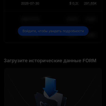
2026-07-30
$
0,2009
291,65K
2030-05-30
$
64 011,99
10,84K
Войдите, чтобы увидеть подробности
2030-05-29
$
64 011,99
10,84K
Загрузите исторические данные FORM