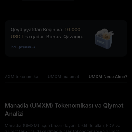
Qeydiyyatdan Keçin və
10.000
USDT
-ə qədər
Bonus
Qazanın.
İndi Qoşulun
UMXM tekonomika
UMXM məlumat
UMXM Necə Alınır?
Manadia (UMXM) Tokenomikası və Qiymət
Analizi
Manadia (UMXM) üçün bazar dəyəri, təklif detalları, FDV və
qiymət tarixçəsi daxil olmaqla əsas tokenomikanı və qiymət