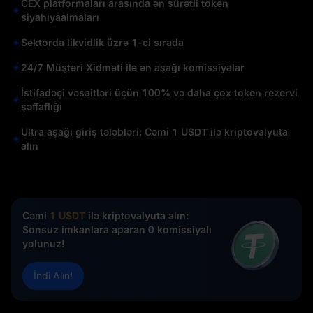
CEX platformaları arasında ən sürətli token
siyahıyaalmaları
Sektorda likvidlik üzrə 1-ci sırada
24/7 Müştəri Xidməti ilə ən aşağı komissiyalar
İstifadəçi vəsaitləri üçün 100% və daha çox token rezervi
şəffaflığı
Ultra aşağı giriş tələbləri: Cəmi 1 USDT ilə kriptovalyuta
alın
Cəmi
1 USDT
ilə kriptovalyuta alın:
Sonsuz imkanlara aparan 0 komissiyalı
yolunuz!
İndi Alın!