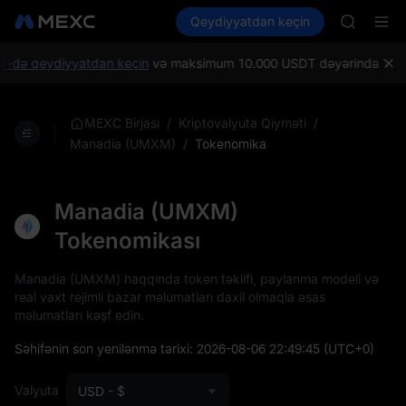
SPCX
Kripto al
Bazarlar
Qeydiyyatdan keçin
Spot
Futures
CASHCA
SPCX
HFT
UNITREE
-də qeydiyyatdan keçin
və maksimum 10.000 USDT dəyərində Yeni isti
Unitree 
GOLD(X
SPCX
/
/
MEXC Birjası
Kriptovalyuta Qiyməti
CASHCA
/
Tokenomika
Manadia (UMXM)
HFT
UNITREE
Unitree 
Manadia (UMXM)
Tokenomikası
Manadia (UMXM) haqqında token təklifi, paylanma modeli və
real vaxt rejimli bazar məlumatları daxil olmaqla əsas
məlumatları kəşf edin.
Səhifənin son yenilənmə tarixi:
2026-08-06 22:49:45
(UTC+0)
Valyuta
USD - $