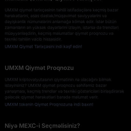
UMXM qiymət tarixçəsinin təhlili istifadəçilərə keçmiş bazar
hərəkətlərini, əsas dəstək/müqavimət səviyyələrini və
dəyişkənlik nümunələrini anlamağa kömək edir. İstər bütün
zamanların ən yüksək dəyərlərini izləyin, istərsə də trendləri
müəyyənləşdirin, keçmiş məlumatlar qiymət proqnozu və
texniki təhlilin vacib hissəsidir.
UMXM Qiymət Tarixçəsini indi kəşf edin!
UMXM Qiymət Proqnozu
UMXM kriptovalyutasının qiymətinin nə olacağını bilmək
istəyirsiniz? UMXM qiymət proqnozu səhifəmiz bazar
yanaşması, keçmiş trendlər və texniki göstəriciləri birləşdirərək
gələcək qiymət hərəkətləri barədə məlumat verir.
UMXM tokenin Qiymət Proqnozuna indi baxın!
Niyə MEXC-i Seçməlisiniz?