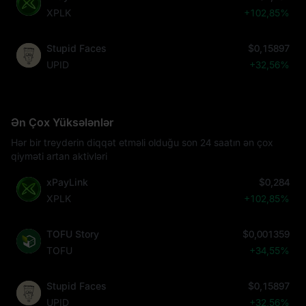
XPLK
+102,85%
Stupid Faces
$0,15897
UPID
+32,56%
Ən Çox Yüksələnlər
Hər bir treyderin diqqət etməli olduğu son 24 saatın ən çox
qiyməti artan aktivləri
xPayLink
$0,284
XPLK
+102,85%
TOFU Story
$0,001359
TOFU
+34,55%
Stupid Faces
$0,15897
UPID
+32,56%