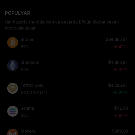
POPULYAR
Hal-hazırda trenddə olan və bazarda böyük diqqət çəkən
kriptovalyutalar
Bitcoin
$64.365,61
BTC
-0,42%
Ethereum
$1.903,91
ETH
-0,37%
Tether Gold
$4.226,61
GOLD(XAUT)
+0,20%
Solana
$72,70
SOL
-0,84%
Monero
$369,30