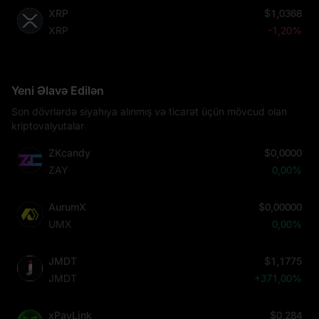
XRP
$1,0368
XRP
-1,20%
Yeni Əlavə Edilən
Son dövrlərdə siyahıya alınmış və ticarət üçün mövcud olan
kriptovalyutalar
ZKcandy
$0,0000
ZAY
0,00%
AurumX
$0,00000
UMX
0,00%
JMDT
$1,1775
JMDT
+371,00%
xPayLink
$0,284