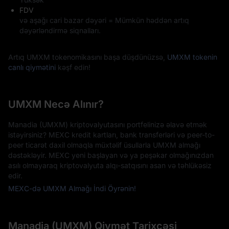
FDV
və aşağı cari bazar dəyəri = Mümkün həddən artıq
dəyərləndirmə siqnalları.
Artıq UMXM tokenomikasını başa düşdünüzsə,
UMXM tokenin
canlı qiymətini
kəşf edin!
UMXM Necə Alınır?
Manadia (UMXM) kriptovalyutasını portfelinizə əlavə etmək
istəyirsiniz? MEXC kredit kartları, bank transferləri və peer-to-
peer ticarət daxil olmaqla müxtəlif üsullarla UMXM almağı
dəstəkləyir. MEXC yeni başlayan və ya peşəkar olmağınızdan
asılı olmayaraq kriptovalyuta alqı-satqısını asan və təhlükəsiz
edir.
MEXC-də UMXM Almağı İndi Öyrənin!
Manadia (UMXM) Qiymət Tarixçəsi