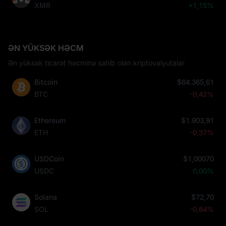
XMR
+1,15%
ƏN YÜKSƏK HƏCM
Ən yüksək ticarət həcminə sahib olan kriptovalyutalar
Bitcoin
$64.365,61
BTC
-0,42%
Ethereum
$1.903,91
ETH
-0,37%
USDCoin
$1,00070
USDC
0,00%
Solana
$72,70
SOL
-0,84%