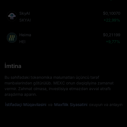
SkyAI
$0,10070
SKYAI
+22,99%
Heima
$0,21199
HEI
+9,77%
İmtina
Bu səhifədəki tokenomika məlumatları üçüncü tərəf
mənbələrindən götürülüb. MEXC onun dəqiqliyinə zəmanət
vermir. Zəhmət olmasa, investisiya etməzdən əvvəl ətraflı
araşdırma aparın.
İstifadəçi Müqaviləsini
və
Məxfilik Siyasətini
oxuyun və anlayın