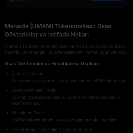
Manadia (UMXM) Tokenomikası: Əsas
Göstəricilər və İstifadə Halları
Manadia (UMXM) tokenomikasını anlamaq onun uzunmüddətli
dəyərini, davamlılığını və potensialını təhlil etmək üçün vacibdir.
Əsas Göstəricilər və Hesablanma Üsulları:
Ümumi Təchizat:
Yaradılmış və ya yaradılacaq maksimum UMXM token sayı.
Dövriyyədə Olan Təklif:
Hal-hazırda bazarda olan və hərkəs tərəfindən saxlanıla
bilən token sayı.
Maksimum Təklif:
UMXM tokenin ümumi sayına qoyulmuş maksimum limit.
FDV (Tamamilə Azaldılmış Dəyərləndirmə):