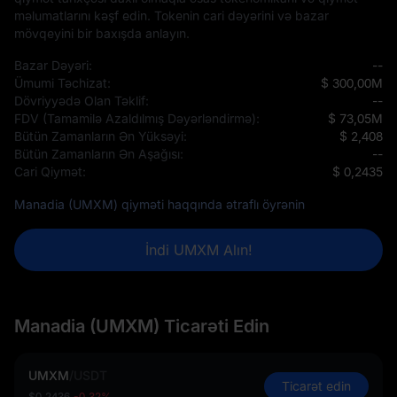
məlumatlarını kəşf edin. Tokenin cari dəyərini və bazar
mövqeyini bir baxışda anlayın.
Bazar Dəyəri:
--
Ümumi Təchizat:
$ 300,00M
Dövriyyədə Olan Təklif:
--
FDV (Tamamilə Azaldılmış Dəyərləndirmə):
$ 73,05M
Bütün Zamanların Ən Yüksəyi:
$ 2,408
Bütün Zamanların Ən Aşağısı:
--
Cari Qiymət:
$ 0,2435
Manadia (UMXM) qiyməti haqqında ətraflı öyrənin
İndi UMXM Alın!
Manadia (UMXM) Ticarəti Edin
UMXM
/
USDT
Ticarət edin
$0,2436
-0,32%