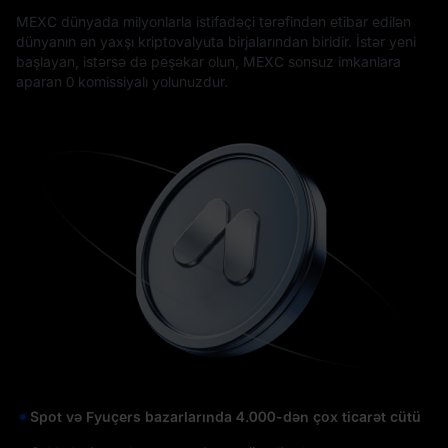
MEXC dünyada milyonlarla istifadəçi tərəfindən etibar edilən
dünyanın ən yaxşı kriptovalyuta birjalarından biridir. İstər yeni
başlayan, istərsə də peşəkar olun, MEXC sonsuz imkanlara
aparan 0 komissiyalı yolunuzdur.
Spot və Fyuçers bazarlarında 4.000-dən çox ticarət cütü