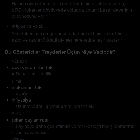
Hazırkı qiymət × maksimum təklif kimi hesablanır və bu,
bütün tokenlər dövriyyədə olduqda ümumi bazar dəyərinin
proqnozunu verir.
İnflyasiya Faizi:
Yeni tokenlərin nə qədər sürətlə buraxıldığını əks etdirir və
azlıq və uzunmüddətli qiymət hərəkətinə təsir göstərir.
Bu Göstəricilər Treyderlər Üçün Niyə Vacibdir?
Yüksək
dövriyyədə olan təklif
= Daha çox likvidlik.
Limitli
maksimum təklif
+ aşağı
inflyasiya
= Uzunmüddətli qiymət artımı potensialı.
Şəffaf
token paylanması
= Layihəyə daha çox etimad və mərkəzləşdirilmiş idarəetmə
riskinin azalması.
Yüksək