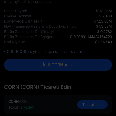
mövqeyini bir baxışda anlayın.
Bazar Dəyəri:
$ 13,38M
Ümumi Təchizat:
$ 2,10B
Dövriyyədə Olan Təklif:
$ 525,00M
FDV (Tamamilə Azaldılmış Dəyərləndirmə):
$ 53,53M
Bütün Zamanların Ən Yüksəyi:
$ 0,2782
Bütün Zamanların Ən Aşağısı:
$ 0,01891144434164729
Cari Qiymət:
$ 0,02549
CORN (CORN) qiyməti haqqında ətraflı öyrənin
İndi CORN Alın!
CORN (CORN) Ticarəti Edin
CORN
/
USDT
Ticarət edin
$0,02549
+0,39%