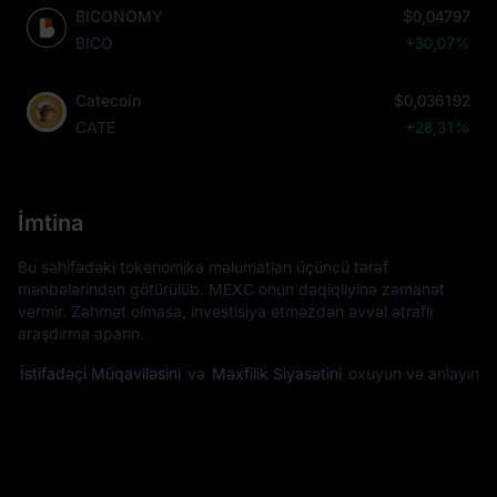
BICONOMY
$0,04797
BICO
+30,07%
Catecoin
$0,036192
CATE
+28,31%
İmtina
Bu səhifədəki tokenomika məlumatları üçüncü tərəf
mənbələrindən götürülüb. MEXC onun dəqiqliyinə zəmanət
vermir. Zəhmət olmasa, investisiya etməzdən əvvəl ətraflı
araşdırma aparın.
İstifadəçi Müqaviləsini
və
Məxfilik Siyasətini
oxuyun və anlayın