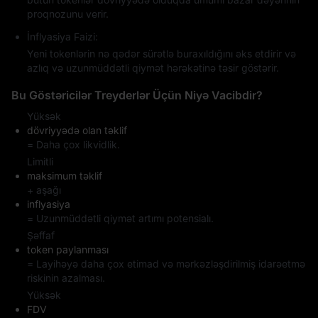
proqnozunu verir.
İnflyasiya Faizi:
Yeni tokenlərin nə qədər sürətlə buraxıldığını əks etdirir və
azlıq və uzunmüddətli qiymət hərəkətinə təsir göstərir.
Bu Göstəricilər Treyderlər Üçün Niyə Vacibdir?
Yüksək
dövriyyədə olan təklif
= Daha çox likvidlik.
Limitli
maksimum təklif
+ aşağı
inflyasiya
= Uzunmüddətli qiymət artımı potensialı.
Şəffaf
token paylanması
= Layihəyə daha çox etimad və mərkəzləşdirilmiş idarəetmə
riskinin azalması.
Yüksək
FDV