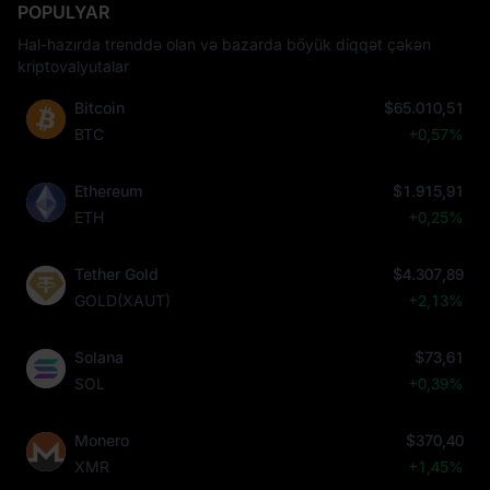
POPULYAR
Hal-hazırda trenddə olan və bazarda böyük diqqət çəkən
kriptovalyutalar
Bitcoin
$65.010,51
BTC
+0,57%
Ethereum
$1.915,91
ETH
+0,25%
Tether Gold
$4.307,89
GOLD(XAUT)
+2,13%
Solana
$73,61
SOL
+0,39%
Monero
$370,40
XMR
+1,45%