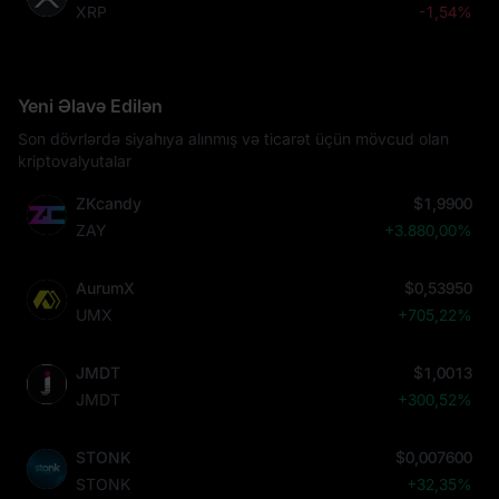
XRP
-1,54%
Yeni Əlavə Edilən
Son dövrlərdə siyahıya alınmış və ticarət üçün mövcud olan
kriptovalyutalar
ZKcandy
$1,9900
ZAY
+3.880,00%
AurumX
$0,53950
UMX
+705,22%
JMDT
$1,0013
JMDT
+300,52%
STONK
$0,007600
STONK
+32,35%