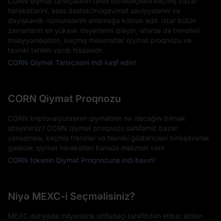
CORN qiymət tarixçəsinin təhlili istifadəçilərə keçmiş bazar
hərəkətlərini, əsas dəstək/müqavimət səviyyələrini və
dəyişkənlik nümunələrini anlamağa kömək edir. İstər bütün
zamanların ən yüksək dəyərlərini izləyin, istərsə də trendləri
müəyyənləşdirin, keçmiş məlumatlar qiymət proqnozu və
texniki təhlilin vacib hissəsidir.
CORN Qiymət Tarixçəsini indi kəşf edin!
CORN Qiymət Proqnozu
CORN kriptovalyutasının qiymətinin nə olacağını bilmək
istəyirsiniz? CORN qiymət proqnozu səhifəmiz bazar
yanaşması, keçmiş trendlər və texniki göstəriciləri birləşdirərək
gələcək qiymət hərəkətləri barədə məlumat verir.
CORN tokenin Qiymət Proqnozuna indi baxın!
Niyə MEXC-i Seçməlisiniz?
MEXC dünyada milyonlarla istifadəçi tərəfindən etibar edilən