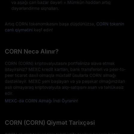
və aşağı cari bazar dəyəri = Mümkün həddən artıq
dəyərləndirmə siqnalları.
Artıq CORN tokenomikasını başa düşdünüzsə,
CORN tokenin
canlı qiymətini
kəşf edin!
CORN Necə Alınır?
CORN (CORN) kriptovalyutasını portfelinizə əlavə etmək
istəyirsiniz? MEXC kredit kartları, bank transferləri və peer-to-
peer ticarət daxil olmaqla müxtəlif üsullarla CORN almağı
dəstəkləyir. MEXC yeni başlayan və ya peşəkar olmağınızdan
asılı olmayaraq kriptovalyuta alqı-satqısını asan və təhlükəsiz
edir.
MEXC-də CORN Almağı İndi Öyrənin!
CORN (CORN) Qiymət Tarixçəsi