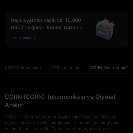
Qeydiyyatdan Keçin və
10.000
USDT
-ə qədər
Bonus
Qazanın.
İndi Qoşulun
CORN tekonomika
CORN məlumat
CORN Necə Alınır?
CORN (CORN) Tokenomikası və Qiymət
Analizi
CORN (CORN) üçün bazar dəyəri, təklif detalları, FDV və
qiymət tarixçəsi daxil olmaqla əsas tokenomikanı və qiymət
məlumatlarını kəşf edin. Tokenin cari dəyərini və bazar