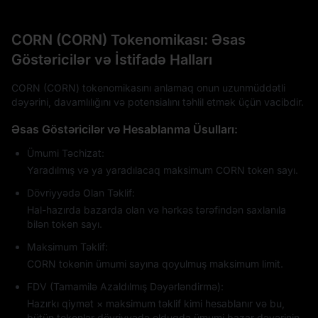
CORN (CORN) Tokenomikası: Əsas
Göstəricilər və İstifadə Halları
CORN (CORN) tokenomikasını anlamaq onun uzunmüddətli
dəyərini, davamlılığını və potensialını təhlil etmək üçün vacibdir.
Əsas Göstəricilər və Hesablanma Üsulları:
Ümumi Təchizat:
Yaradılmış və ya yaradılacaq maksimum CORN token sayı.
Dövriyyədə Olan Təklif:
Hal-hazırda bazarda olan və hərkəs tərəfindən saxlanıla
bilən token sayı.
Maksimum Təklif:
CORN tokenin ümumi sayına qoyulmuş maksimum limit.
FDV (Tamamilə Azaldılmış Dəyərləndirmə):
Hazırkı qiymət × maksimum təklif kimi hesablanır və bu,
bütün tokenlər dövriyyədə olduqda ümumi bazar dəyərinin