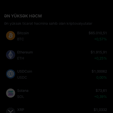
ƏN YÜKSƏK HƏCM
Ən yüksək ticarət həcminə sahib olan kriptovalyutalar
Bitcoin
$65.010,51
BTC
+0,57%
Ethereum
$1.915,91
ETH
+0,25%
USDCoin
$1,00062
USDC
0,00%
Solana
$73,61
SOL
+0,39%
XRP
$1,0332