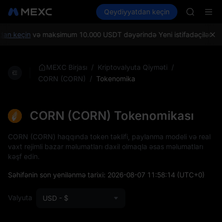
ACE
Kripto al
Bazarlar
Qeydiyyatdan keçin
Spot
Futures
HFT
UNITREE
SPCX
UNITREE
an keçin
və maksimum 10.000 USDT dəyərində Yeni istifadəçiləri sala
Unitree 
UNITREE 
SPCX ris
/
/
MEXC Birjası
Kriptovalyuta Qiyməti
SKYAI
/
Tokenomika
CORN (CORN)
ACE
HFT
SPCX
CORN (CORN) Tokenomikası
UNITREE
Unitree 
CORN (CORN) haqqında token təklifi, paylanma modeli və real
UNITREE 
vaxt rejimli bazar məlumatları daxil olmaqla əsas məlumatları
SPCX ris
kəşf edin.
Səhifənin son yenilənmə tarixi:
2026-08-07 11:58:14
(UTC+0)
Valyuta
USD - $