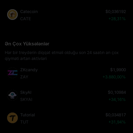
Catecoin
$0,036192
CATE
+28,31%
Ən Çox Yüksələnlər
Hər bir treyderin diqqət etməli olduğu son 24 saatın ən çox
qiyməti artan aktivləri
ZKcandy
$1,9900
ZAY
+3.880,00%
SkyAI
$0,10984
SKYAI
+34,16%
Tutorial
$0,034817
TUT
+31,94%