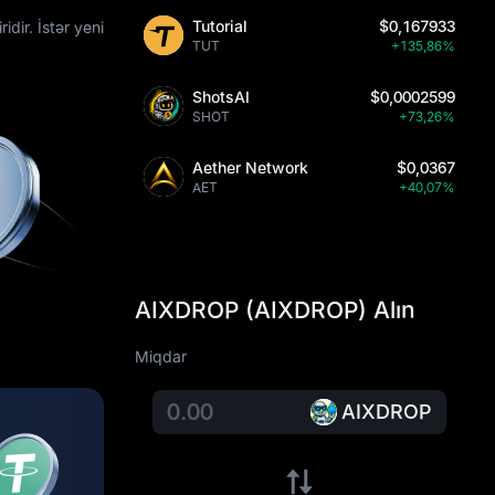
Tutorial
$0,167933
dir. İstər yeni
TUT
+135,86%
ShotsAI
$0,0002599
SHOT
+73,26%
Aether Network
$0,0367
AET
+40,07%
AIXDROP (AIXDROP) Alın
Miqdar
AIXDROP