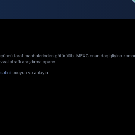
üçüncü tərəf mənbələrindən götürülüb. MEXC onun dəqiqliyinə zəman
vəl ətraflı araşdırma aparın.
sətini
oxuyun və anlayın