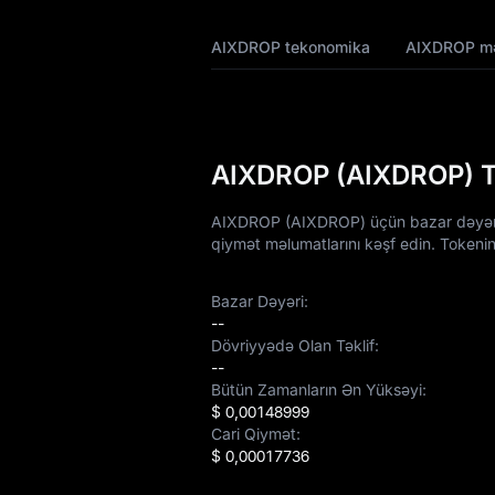
AIXDROP
AIXDROP tekonomika
AIXDROP m
Tokenomikası
AIXDROP Qiymət
Proqnozu
AIXDROP (AIXDROP) To
AIXDROP Qiymət
Tarixçəsi
AIXDROP (AIXDROP) üçün bazar dəyəri, t
qiymət məlumatlarını kəşf edin. Tokenin
AIXDROP Alış
Bələdçisi
Bazar Dəyəri:
AIXDROP / Fiat
--
Valyuta Çevirən
Dövriyyədə Olan Təklif:
--
Bütün Zamanların Ən Yüksəyi:
AIXDROP Spot
$ 0,00148999
Cari Qiymət:
Bazara Qədər
$ 0,00017736
Qazanc