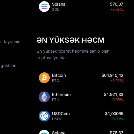
Solana
$76,37
SOL
-0,03%
ƏN YÜKSƏK HƏCM
r dəyərinin
Ən yüksək ticarət həcminə sahib olan
kriptovalyutalar
göstərir.
Bitcoin
$64.910,42
BTC
-0,26%
Ethereum
$1.921,33
ETH
-0,06%
USDCoin
$1,00065
USDC
0,00%
Solana
$76,37