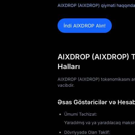
AIXDROP (AIXDROP) qiyməti haqqında ə
Airdrop+
Xəbərlər
İndi AIXDROP Alın!
Bloq
Akademiya
AIXDROP (AIXDROP) Tok
Halları
AIXDROP (AIXDROP) tokenomikasını anla
vacibdir.
Əsas Göstəricilər və Hesab
Ümumi Təchizat:
Yaradılmış və ya yaradılacaq maks
Dövriyyədə Olan Təklif: