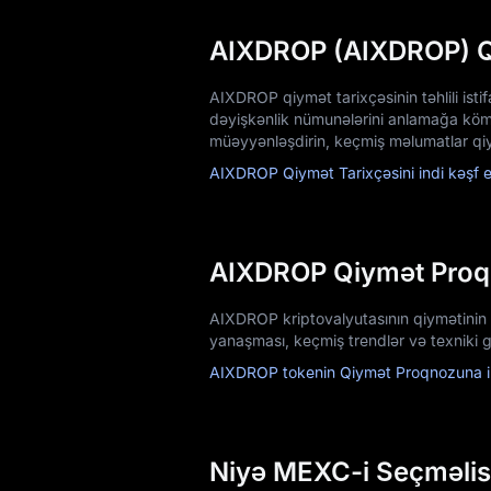
AIXDROP (AIXDROP) Q
AIXDROP qiymət tarixçəsinin təhlili ist
dəyişkənlik nümunələrini anlamağa kömək
müəyyənləşdirin, keçmiş məlumatlar qiym
AIXDROP Qiymət Tarixçəsini indi kəşf e
AIXDROP Qiymət Pro
AIXDROP kriptovalyutasının qiymətinin
yanaşması, keçmiş trendlər və texniki g
AIXDROP tokenin Qiymət Proqnozuna in
Niyə MEXC-i Seçməlis