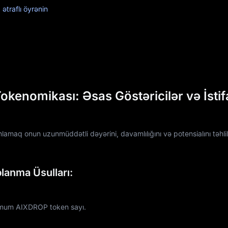
traflı öyrənin
enomikası: Əsas Göstəricilər və İsti
maq onun uzunmüddətli dəyərini, davamlılığını və potensialını təhli
lanma Üsulları:
imum AIXDROP token sayı.