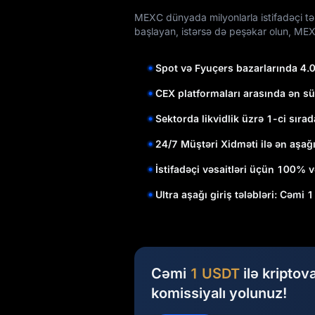
MEXC dünyada milyonlarla istifadəçi tərə
başlayan, istərsə də peşəkar olun, MEX
Spot və Fyuçers bazarlarında 4.
CEX platformaları arasında ən sü
Sektorda likvidlik üzrə 1-ci sırad
24/7 Müştəri Xidməti ilə ən aşağ
İstifadəçi vəsaitləri üçün 100% v
Ultra aşağı giriş tələbləri: Cəmi 
Cəmi
1 USDT
ilə kriptov
komissiyalı yolunuz!