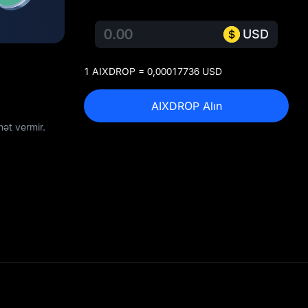
USD
1 AIXDROP = 0,00017736 USD
AIXDROP Alın
ət vermir.