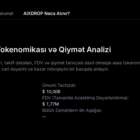
əlumat
AIXDROP Necə Alınır?
kenomikası və Qiymət Analizi
əklif detalları, FDV və qiymət tarixçəsi daxil olmaqla əsas tokenom
 cari dəyərini və bazar mövqeyini bir baxışda anlayın.
Ümumi Təchizat:
$ 10,00B
FDV (Tamamilə Azaldılmış Dəyərləndirmə):
$ 1,77M
Bütün Zamanların Ən Aşağısı:
--