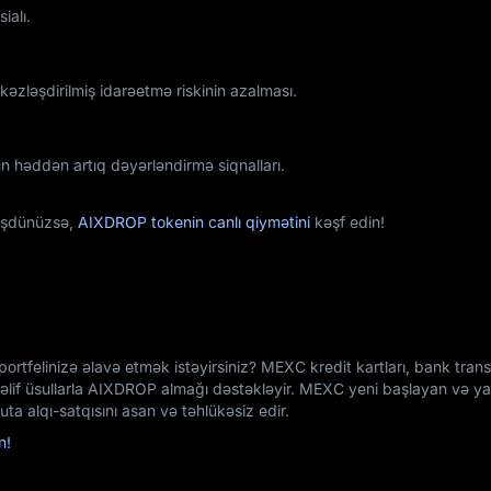
ialı.
zləşdirilmiş idarəetmə riskinin azalması.
 həddən artıq dəyərləndirmə siqnalları.
üşdünüzsə,
AIXDROP tokenin canlı qiymətini
kəşf edin!
tfelinizə əlavə etmək istəyirsiniz? MEXC kredit kartları, bank transf
təlif üsullarla AIXDROP almağı dəstəkləyir. MEXC yeni başlayan və y
ta alqı-satqısını asan və təhlükəsiz edir.
n!