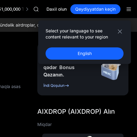
AAOI
$1,000,000 TradFi Gala
SKYAI
Daxil olun
Qeydiyyatdan keçin
UNITREE STAR Market Subscription on Aug 10
SPCX rises despite lock-up expiry
əlik airdroplar, dünyada ən aşağı ticarət komissiyaları və hərtərəfli l
GOLD(XAU)
Select your language to see
AAOI
content relevant to your region
SKYAI
UNITREE STAR Market Subscription on Aug 10
Qeydiyyatdan Keçin
English
SPCX rises despite lock-up expiry
və
10.000
USDT
-ə
qədər
Bonus
Qazanın.
İndi Qoşulun
maqla əsas
AIXDROP (AIXDROP) Alın
Miqdar