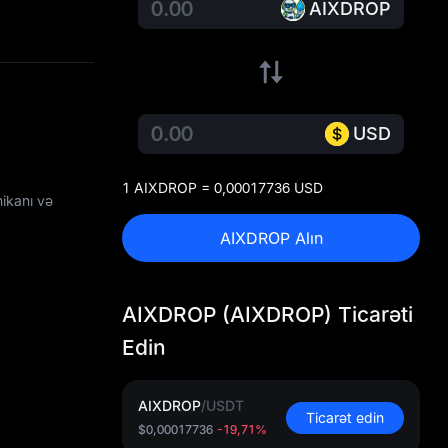
AIXDROP
USD
1 AIXDROP = 0,00017736 USD
ikanı və
AIXDROP Alın
AIXDROP (AIXDROP) Ticarəti
Edin
AIXDROP
/
USDT
Ticarət edin
$0,00017736
-19,71%