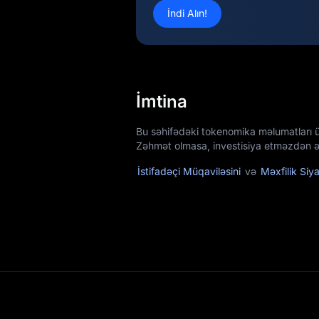
İndi Alın!
İmtina
Bu səhifədəki tokenomika məlumatları 
Zəhmət olmasa, investisiya etməzdən əv
İstifadəçi Müqaviləsini
və
Məxfilik Siya