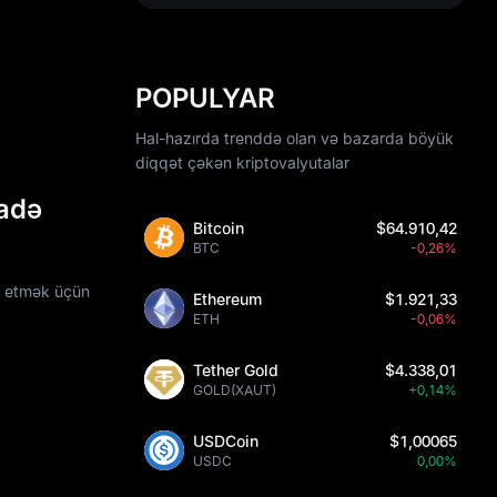
POPULYAR
Hal-hazırda trenddə olan və bazarda böyük
diqqət çəkən kriptovalyutalar
fadə
Bitcoin
$64.910,42
BTC
-0,26%
l etmək üçün
Ethereum
$1.921,33
ETH
-0,06%
Tether Gold
$4.338,01
GOLD(XAUT)
+0,14%
USDCoin
$1,00065
USDC
0,00%