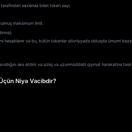
ərəfindən saxlanıla bilən token sayı.
ulmuş maksimum limit.
dirmə):
imi hesablanır və bu, bütün tokenlər dövriyyədə olduqda ümumi baza
xıldığını əks etdirir və azlıq və uzunmüddətli qiymət hərəkətinə təsir 
 Üçün Niyə Vacibdir?