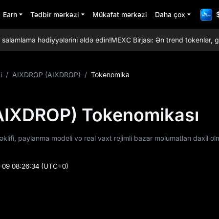
Earn
Tədbir mərkəzi
Mükafat mərkəzi
Daha çox
amlama hədiyyələrini əldə edin!
MEXC Birjası: Ən trend tokenlər, günd
i
/
AIXDROP (AIXDROP)
/
Tokenomika
AIXDROP) Tokenomikası
fi, paylanma modeli və real vaxt rejimli bazar məlumatları daxil ol
-09 08:26:34
(UTC+0)