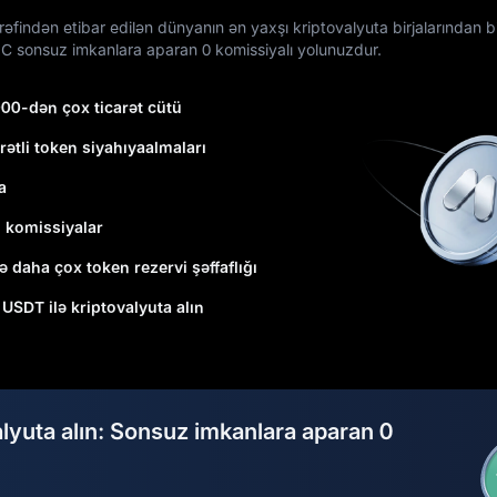
findən etibar edilən dünyanın ən yaxşı kriptovalyuta birjalarından biri
C sonsuz imkanlara aparan 0 komissiyalı yolunuzdur.
000-dən çox ticarət cütü
rətli token siyahıyaalmaları
a
ı komissiyalar
ə daha çox token rezervi şəffaflığı
1 USDT ilə kriptovalyuta alın
alyuta alın: Sonsuz imkanlara aparan 0