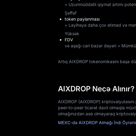
= Uzunmüddətli qiymət artımı potens
Şəffaf
token paylanması
= Layihəyə daha çox etimad və mərkə
Yüksək
FDV
və aşağı cari bazar dəyəri = Mümkün
Artıq AIXDROP tokenomikasını başa d
AIXDROP Necə Alınır?
AIXDROP (AIXDROP) kriptovalyutasını por
peer-to-peer ticarət daxil olmaqla müx
olmağınızdan asılı olmayaraq kriptovalyu
MEXC-də AIXDROP Almağı İndi Öyrəni