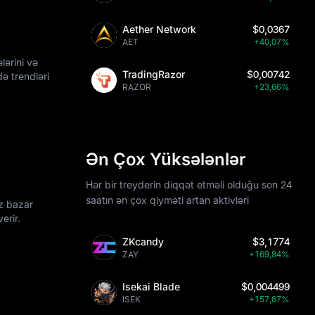
Aether Network
$0,0367
AET
+40,07%
lərini və
TradingRazor
$0,00742
ə trendləri
RAZOR
+23,66%
Ən Çox Yüksələnlər
Hər bir treyderin diqqət etməli olduğu son 24
saatın ən çox qiyməti artan aktivləri
z bazar
erir.
ZKcandy
$3,1774
ZAY
+169,84%
Isekai Blade
$0,004499
ISEK
+157,67%