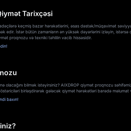
iymət Tarixçəsi
ifadəçilərə keçmiş bazar hərəkətlərini, əsas dəstək/müqavimət səviyyə
 edir. İstər bütün zamanların ən yüksək dəyərlərini izləyin, istərsə d
ət proqnozu və texniki təhlilin vacib hissəsidir.
din!
qnozu
 nə olacağını bilmək istəyirsiniz? AIXDROP qiymət proqnozu səhifəmi
östəriciləri birləşdirərək gələcək qiymət hərəkətləri barədə məlumat v
di baxın!
iniz?