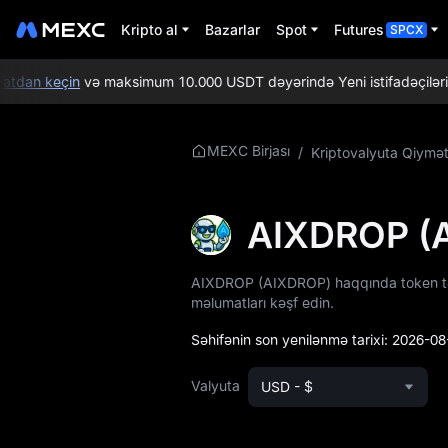
Kripto al
Bazarlar
Spot
Futures
SPCX
dan keçin
və maksimum 10.000 USDT dəyərində Yeni istifadəçiləri sal
AIXDROP
MEXC Birjası
/
Kriptovalyuta Qiymət
Haqqında Daha
Ətraflı Məlumat
AIXDROP (
AIXDROP Qiymət
Məlumatları
AIXDROP (AIXDROP) haqqında token təkli
məlumatları kəşf edin.
AIXDROP nədir
Səhifənin son yenilənmə tarixi:
2026-08
AIXDROP
Whitepaper
Valyuta
USD - $
AIXDROP Rəsmi
Veb-saytı