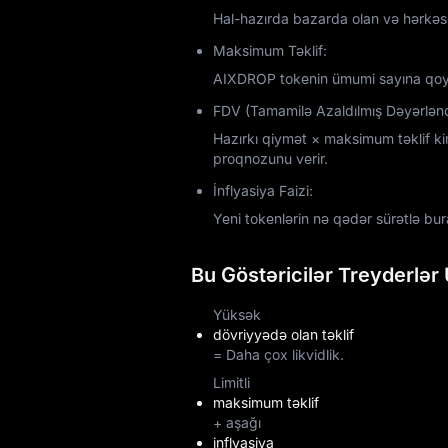
Hal-hazırda bazarda olan və hərkəs t
Maksimum Təklif:
AIXDROP tokenin ümumi sayına qoy
FDV (Tamamilə Azaldılmış Dəyərlən
Hazırkı qiymət × maksimum təklif k
proqnozunu verir.
İnflyasiya Faizi:
Yeni tokenlərin nə qədər sürətlə bura
Bu Göstəricilər Treyderlər
Yüksək
dövriyyədə olan təklif
= Daha çox likvidlik.
Limitli
maksimum təklif
+ aşağı
inflyasiya