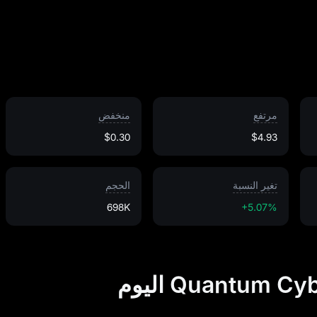
مرتفع
منخفض
$0.30
$4.93
تغير النسبة
الحجم
698K
+5.07%