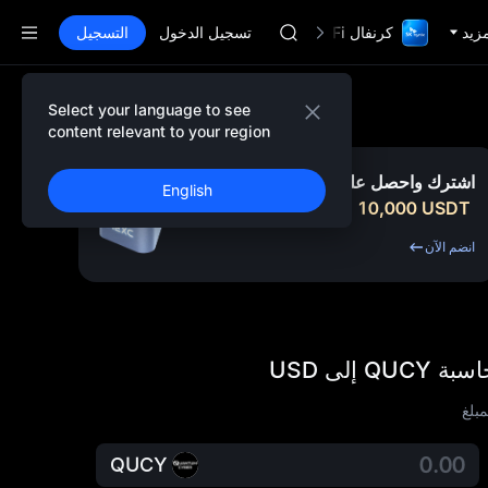
GOLD(XAU)
مزيد
كرنفال TradFi مع 1,000,000$
AAOI
تسجيل الدخول
التسجيل
SKYAI
اشتراك سوق يونيتري ستار في 10 أغسطس
SPCX يرتفع رغم انتهاء الحظر
Select your language to see
GOLD(XAU)
content relevant to your region
AAOI
SKYAI
اشترك واحصل على ما يصل إلى
English
اشتراك سوق يونيتري ستار في 10 أغسطس
USDT
10,000
بونص
SPCX يرتفع رغم انتهاء الحظر
انضم الآن
بة QUCY إلى USD
مبلغ
QUCY