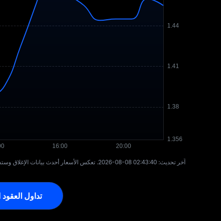
آخر تحديث: ⁦2026-08-08 02:43:40⁩. تعكس الأسعار أحدث بيانات الإغلاق وستستأنف التحديث في يوم التداول التالي. يتم جلب بيانات أسعار الأسهم من Massive.
تداول العقود ا