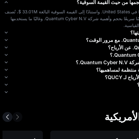
مها من حيث القيمة السوقية؟
 في 
United States
. واستنادًا إلى القيمة السوقية البالغة 
$ 33.01M
، تُصنف 
ًا سريعًا بحجم وأهمية شركة 
Quantum Cyber N.V.
 وغالبًا ما يستخدمها 
قياسية.
ها؟
Quantu
مع مرور الوقت؟
Q
عن الأرباح؟
Quantum C
؟
شركة
Quantum Cyber N.V.
؟
ية منتظمة لمساهميها؟
أرباح لـ
QUCY
؟
أمريكية