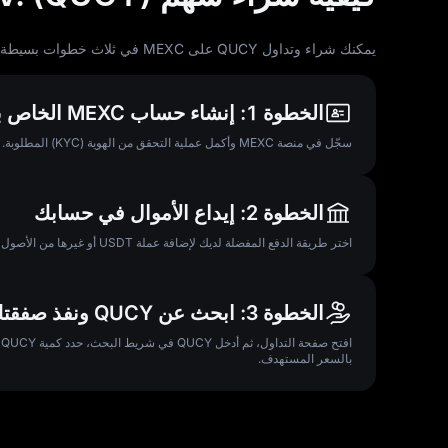
يمكنك شراء وتداول QUCY على MEXC في ثلاث خطوات بسيطة:
الخطوة 1: إنشاء حساب MEXC الخاص بك والتحقق منه
سجّل في منصة MEXC وأكمل عملية التحقق من الهوية (KYC) المطلوبة. هذا يضمن لك الوصول الكامل إلى ميزات التداول وخيارات التمويل الآمنة.
الخطوة 2: إيداع الأموال في حسابك
اختر طريقة الدفع المفضلة لديك لإضافة عملة USDT أو غيرها من الأصول المدعومة إلى محفظة MEXC الخاصة بك. يُعد إيداع الكريبتو أسرع طريقة للبدء.
الخطوة 3: ابحث عن QUCY ونفذ صفقتك
ا
بالسعر المستهدف.