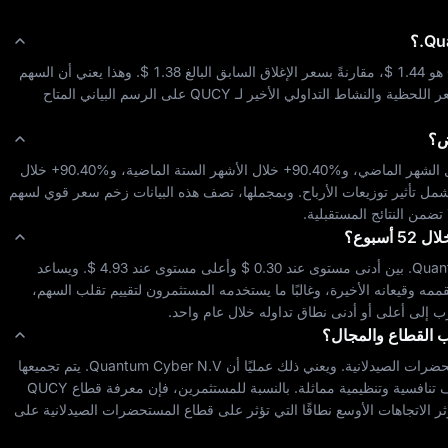
Qu
؟
$ 1.44
، مقارنةً بسعر الإغلاق السابق البالغ 
$ 1.38
. وهذا يعني أن السهم 
 اللحظية والنشاط التداولي الأخير لـ 
QUCY
 على الرسم البياني المتاح 
ض؟
 الشهر الماضي، و
+90.40%
 خلال الأشهر الستة الماضية، و
+90.40%
 خلال 
مل تأثير توزيعات الأرباح. وبمجملها، تصف هذه البيانات زخم سعر 
قوي
 لسهم 
ا تضمن النتائج المستقبلية.
سبوع؟
Quan
 بين أدنى مستوى عند 
$ 0.30
 وأعلى مستوى عند 
$ 4.93
. ويساعد 
نطاق 52 أسبوع هذا على توضيح موقع سعر السهم الحالي مقارنةً بقممه وقيعانه الأخيرة، وغالبًا ما يستخدمه المستثمرون لتقييم تقلب السهم، 
قرب إلى أعلى أو أدنى نطاق تداوله خلال عام واحد.
القطاع والمجال؟
ضرات الصيدلانية
. ويعني ذلك عمليًا أن 
Quantum Cyber N.V.
 يتم تجميعها 
نافسية وتنظيمية مماثلة. بالنسبة للمستثمرين، فإن معرفة قطاع 
QUCY
الاتجاهات الأوسع نطاقًا التي تؤثر على قطاع 
المستحضرات الصيدلانية
 على 