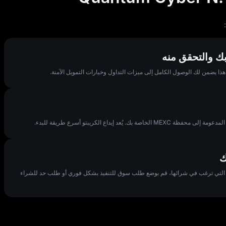
فتح صفحة التداول، ثم أدخل QUCY في شريط البحث، حدد كمية QUCY التي ترغب في شرائها، قم بوضع طلب سوق للتنفيذ بشكل فوري أو طلب حد للشراء