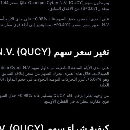
يتم تداول سهم Quantum Cyber N.V. (QUCY) حاليًا بسعر
1.44
بمقدار (
$+0.07
) من الإغلاق السابق.
على المدى القصير، حقق السهم عائد
+0.98%
على مدى الأربع أسا
N.V. تغيير سعر بمقدر
+90.40%
، مما يشير إلى أداء قوي مقارنة 
تغير سعر سهم Quantum Cyber N.V. (QUCY) خلال 7 أيام
الصيدلانية. خلال هذه الفترة، تحرك السهم من سعر إغلاقه السابق 
وهو
+5.07%
. تُبرز التحركات اليومية التحولات في حجم التداول (
36
الكلية.
من وجهة نظر الزخم، قام QUCY بتسليم عائد
+0.98%
خلال الشهر
قوي مقارنة بنظرائه في القطاع الأوسع.
كيفية شراء سهم Quantum Cyber N.V. (QUCY)