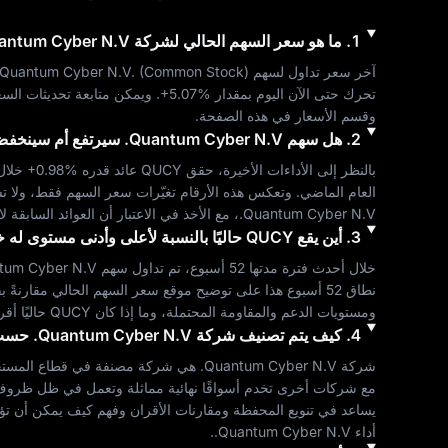
1
.
ما هو سعر السهم الحالي لشركة
antum Cyber N.V.
آخر سعر تداول لسهم 
) هو 
Common Stock
 (
Quantum Cyber N.V.
تحرك حتى الآن اليوم بمقدار 
+5.07%
. ويمكن متابعة تحديثات السعر
وقسم الأسعار في هذه الصفحة.
2
.
هل سهم
Quantum Cyber N.V.
سيرتفع أم سينخف
بالنظر إلى الأداءات الأخيرة، حقق 
QUCY
 عائد قدره 
+0.98%
 خلال
العام الماضي. وتعكس هذه الأرقام تغيّرات سعر السهم فقط، ولا تش
Quantum Cyber N.V.
، مع الأخذ في الاعتبار أن العوائد السابقة ل
3
.
أين يقع
QUCY
حاليًا بالنسبة لأعلى وأدنى مستوى له خلال 52 أ
خلال أحدث فترة مدتها 52 أسبوع، تم تداول سهم 
tum Cyber N.V.
ومستويات الدعم والمقاومة المحتملة، وما إذا كان 
QUCY
 حاليًا أ
4
.
كيف يتم تصنيف شركة
Quantum Cyber N.V.
حسب 
شركة 
Quantum Cyber N.V.
 هي شركة مصنفة في قطاع 
المستح
مع شركات أخرى تخدم أسواقًا نهائية مماثلة وتعمل في ظل ظروف ت
يساعد في تنويع المحفظة ومقارنات الأقران وفهم كيف يمكن أن تؤثر 
أداء 
Quantum Cyber N.V.
.