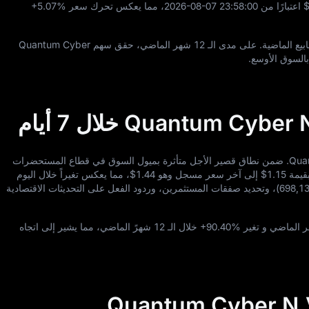
$
اعتبارًا من
00
:
58
:
23
-07
-08
2026
، مما يعكس تحرك سعر
+5.07%
بيع الماضية. على مدى الـ
12
شهر الماضي، حقق سهم Quantum Cyber
بالسوق الأوسع.
على مدى الأيام السبعة الماضية، تم تداول سهم Quantum Cyber N.V. ضمن نطاق قصير الأجل متأثرة بميول السوق في قطاع المستحضرات
بقيمة
$1.15
إلى آخر سعر مسجل وهو
$1.44
، مما يعكس تغيراً خلال اليوم
698,1
)، وتحديد صفقات المستثمرين، وردود الفعل على التحديثات الاقتصادية
 الماضي و تغير
+90.40%
خلال الـ
12
شهرً الماضي، مما يشير إلى اتجاه