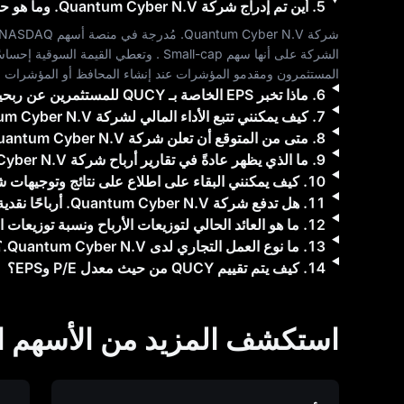
5
.
أين تم إدراج شركة
Quantum Cyber N.V.
وما هو حج
شركة 
Quantum Cyber N.V.
 مُدرجة في منصة أسهم 
NASDAQ
الشركة على أنها سهم 
Small-cap
 . وتعطي القيمة السوقية إحساس
المستثمرون ومقدمو المؤشرات عند إنشاء المحافظ أو المؤشرات ال
6
.
ماذا تخبر EPS الخاصة بـ
QUCY
للمستثمرين عن ربحيت
7
.
كيف يمكنني تتبع الأداء المالي لشركة
m Cyber N.V.
8
.
متى من المتوقع أن تعلن شركة
uantum Cyber N.V.
9
.
ما الذي يظهر عادةً في تقارير أرباح شركة
yber N.V.
10
.
كيف يمكنني البقاء على اطلاع على نتائج وتوجيهات 
11
.
هل تدفع شركة
Quantum Cyber N.V.
أرباحًا نقد
12
.
ما هو العائد الحالي لتوزيعات الأرباح ونسبة توزيعات ال
13
.
ما نوع العمل التجاري لدى
Quantum Cyber N.V.
؟
14
.
كيف يتم تقييم
QUCY
من حيث معدل P/E وEPS؟
استكشف المزيد من الأسهم ال