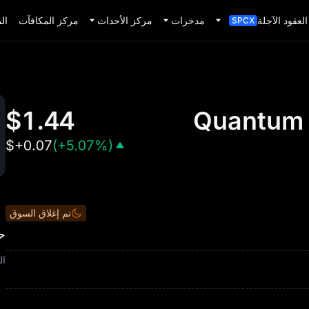
العقود الآجلة
مدخرات
مركز الأحداث
مركز المكافآت
ال
SPCX
$
1.44
Quantum 
$
+0.07
(
+5.07%
)
تم إغلاق السوق
حاس
ال