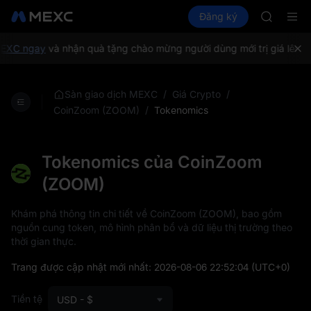
GOLD(X
Mua Crypto
Thị trường
Đăng ký
Spot
Futures
SPCX
SPC
CASHCA
HFT
XC ngay
và nhận quà tặng chào mừng người dùng mới trị giá lên đế
UNITREE
Unitree F
GOLD(X
/
/
Sàn giao dịch MEXC
Giá Crypto
SPCX
/
Tokenomics
CoinZoom (ZOOM)
CASHCA
HFT
UNITREE
Tokenomics của CoinZoom
Unitree F
(ZOOM)
Khám phá thông tin chi tiết về CoinZoom (ZOOM), bao gồm
nguồn cung token, mô hình phân bổ và dữ liệu thị trường theo
thời gian thực.
Trang được cập nhật mới nhất:
2026-08-06 22:52:04
(UTC+0)
Tiền tệ
USD - $