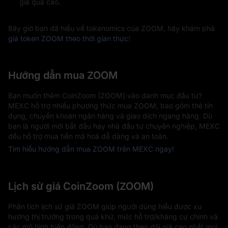
giá quá cao.
Bây giờ bạn đã hiểu về tokenomics của ZOOM, hãy khám phá
giá token ZOOM theo thời gian thực
!
Hướng dẫn mua ZOOM
Bạn muốn thêm CoinZoom (ZOOM) vào danh mục đầu tư?
MEXC hỗ trợ nhiều phương thức mua ZOOM, bao gồm thẻ tín
dụng, chuyển khoản ngân hàng và giao dịch ngang hàng. Dù
bạn là người mới bắt đầu hay nhà đầu tư chuyên nghiệp, MEXC
đều hỗ trợ mua tiền mã hoá dễ dàng và an toàn.
Tìm hiểu hướng dẫn mua ZOOM trên MEXC ngay!
Lịch sử giá CoinZoom (ZOOM)
Phân tích lịch sử giá ZOOM giúp người dùng hiểu được xu
hướng thị trường trong quá khứ, mức hỗ trợ/kháng cự chính và
các mô hình biến động. Dù bạn đang theo dõi giá cao nhất mọi