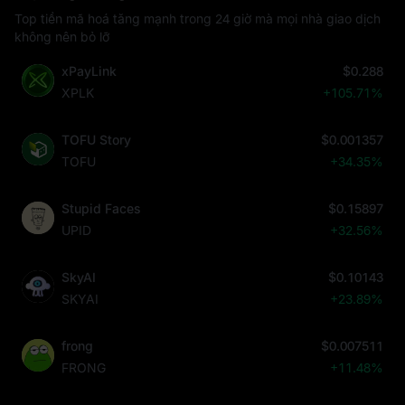
Top tiền mã hoá tăng mạnh trong 24 giờ mà mọi nhà giao dịch
không nên bỏ lỡ
xPayLink
$0.288
XPLK
+105.71%
TOFU Story
$0.001357
TOFU
+34.35%
Stupid Faces
$0.15897
UPID
+32.56%
SkyAI
$0.10143
SKYAI
+23.89%
frong
$0.007511
FRONG
+11.48%