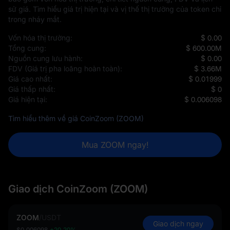
sử giá. Tìm hiểu giá trị hiện tại và vị thế thị trường của token chỉ
trong nháy mắt.
Vốn hóa thị trường:
$ 0.00
Tổng cung:
$ 600.00M
Nguồn cung lưu hành:
$ 0.00
FDV (Giá trị pha loãng hoàn toàn):
$ 3.66M
Giá cao nhất:
$ 0.01999
Giá thấp nhất:
$ 0
Giá hiện tại:
$ 0.006098
Tìm hiểu thêm về giá CoinZoom (ZOOM)
Mua ZOOM ngay!
Giao dịch CoinZoom (ZOOM)
ZOOM
/
USDT
Giao dịch ngay
$0.006098
+20.20%