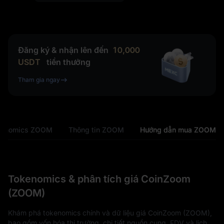
Đăng ký & nhận lên đến
10,000
USDT
tiền thưởng
Tham gia ngay
kenomics ZOOM
Thông tin ZOOM
Hướng dẫn mua ZOOM
Tokenomics & phân tích giá CoinZoom
(ZOOM)
Khám phá tokenomics chính và dữ liệu giá CoinZoom (ZOOM),
bao gồm vốn hóa thị trường, chi tiết nguồn cung, FDV và lịch