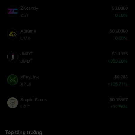
ZKcandy
$0.0000
ZAY
0.00%
AurumX
$0.00000
UMX
0.00%
JMDT
$1.1325
JMDT
+353.00%
xPayLink
$0.288
XPLK
+105.71%
Stupid Faces
$0.15897
UPID
+32.56%
Top tăng trưởng