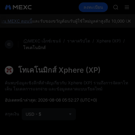
AAOI
ซื้อคริปโต
ตลาด
สปอต
ลงทะเบียน
ฟิวเจอร์ส
SKYAI
E
SPCX
สมัครสมาช
SPCX พุ่ง
บน MEXC ตอนนี้
และรับของขวัญต้อนรับผู้ใช้ใหม่มูลค่าสูงถึง 10,000 USDT
GOLD(X
AAOI
SKYAI
/
/
/
MEXC เอ็กซ์เชนจ์
ราคาคริปโต
Xphere (XP)
สมัครสมาช
โทเคโนมิกส์
SPCX พุ่ง
โทเคโนมิกส์ Xphere (XP)
ค้นพบข้อมูลเชิงลึกที่สำคัญเกี่ยวกับ Xphere (XP) รวมถึงการจัดหาโท
เค็น โมเดลการแจกจ่าย และข้อมูลตลาดแบบเรียลไทม์
อัปเดตหน้าล่าสุด:
2026-08-08 05:52:27
(UTC+0)
สกุลเงิน
USD - $