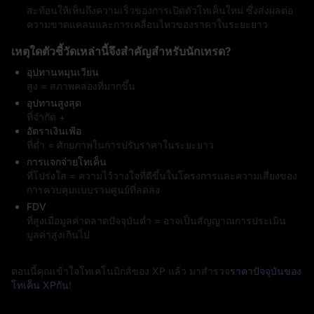
สะท้อนให้เห็นถึงความเร็วของการเปิดตัวโทเค็นใหม่ ซึ่งส่งผลต่อ
ความขาดแคลนและการเคลื่อนไหวของราคาในระยะยาว
เหตุใดตัวชี้วัดเหล่านี้จึงสำคัญสำหรับนักเทรด?
อุปทานหมุนเวียน
สูง = สภาพคล่องที่มากขึ้น
อุปทานสูงสุด
ที่จำกัด +
อัตราเงินเฟ้อ
ที่ต่ำ = ศักยภาพในการปรับราคาในระยะยาว
การแจกจ่ายโทเค็น
ที่โปร่งใส = ความไว้วางใจที่ดีขึ้นในโครงการและความเสี่ยงของ
การควบคุมแบบรวมศูนย์ที่ลดลง
FDV
ที่สูงเมื่อมูลค่าตลาดปัจจุบันต่ำ = อาจเป็นสัญญาณการประเมิน
มูลค่าสูงเกินไป
ตอนนี้คุณเข้าใจโทเคโนมิกส์ของ XP แล้ว มาสำรวจ
ราคาปัจจุบันของ
โทเค็น XPกัน
!