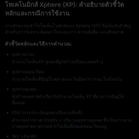
โทเคโนมิกส์ Xphere (XP): คำอธิบายตัวชี้วัด
หลักและกรณีการใช้งาน
การทำความเข้าใจโทเค็นโนมิกส์ของ Xphere (XP) ถือเป็นสิ่งสำคัญ
สำหรับการวิเคราะห์มูลค่าในระยะยาว ความยั่งยืน และศักยภาพ
ตัวชี้วัดหลักและวิธีการคำนวณ:
อุปทานรวม:
จำนวนโทเค็นXP สูงสุดที่ถูกสร้างหรือจะเคยสร้าง
อุปทานหมุนเวียน:
จำนวนโทเค็นที่มีอยู่ในตลาดและในมือสาธารณะในปัจจุบัน
อุปทานสูงสุด:
ข้อกำหนดตายตัวเกี่ยวกับจำนวนโทเค็น XP ที่สามารถมีอยู่ได้
ทั้งหมด
FDV (การประเมินมูลค่าเจือจางเต็มที่):
คำนวณจากราคาปัจจุบัน × ปริมาณอุปทานสูงสุด ซึ่งเป็นการฉาย
ภาพมูลค่าตลาดรวมหากโทเค็นทั้งหมดหมุนเวียนอยู่
อัตราเงินเฟ้อ: