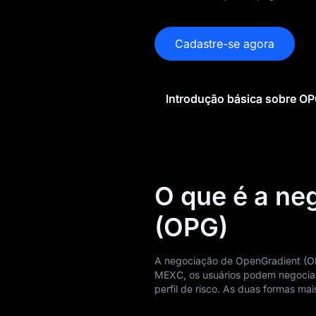
de OPG
Histórico de preço
Cadastre-se agora
de OPG
Guia de compra de
OPG
Introdução básica sobre O
Conversor de OPG
para moeda Fiat
Spot OPG
O que é a ne
Pré-mercado
(OPG)
Ganhos
A negociação de OpenGradient (O
Airdrop+
MEXC, os usuários podem negociar
perfil de risco. As duas formas m
Notícias