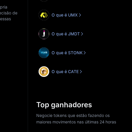
pria
ecisão de
O que é UMX
nessas
O que é JMDT
O que é STONK
O que é CATE
Top ganhadores
Negocie tokens que estão fazendo os
maiores movimentos nas últimas 24 horas