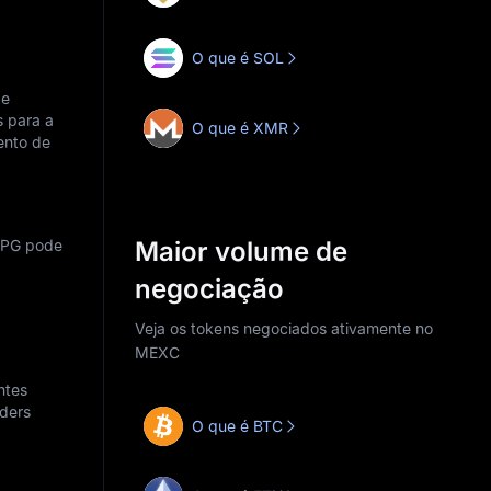
O que é SOL
 e
s para a
O que é XMR
ento de
 OPG pode
Maior volume de
negociação
Veja os tokens negociados ativamente no
MEXC
ntes
aders
O que é BTC