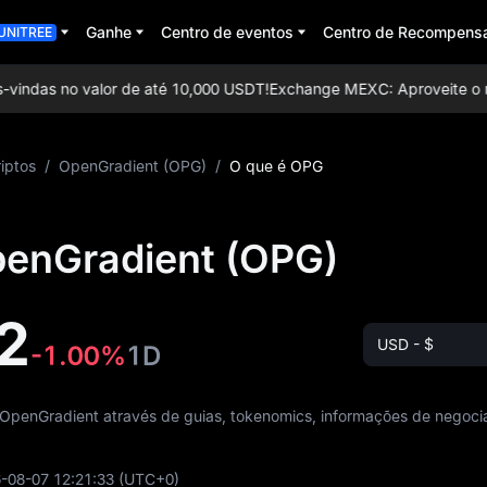
Ganhe
Centro de eventos
Centro de Recompens
UNITREE
indas no valor de até 10,000 USDT!
Exchange MEXC: Aproveite o maio
iptos
/
OpenGradient (OPG)
/
O que é OPG
penGradient (OPG)
2
USD - $
-1.00%
1D
OpenGradient através de guias, tokenomics, informações de negoci
-08-07 12:21:33
(UTC+0)