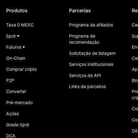
Produtos
Parcerias
Re
Taxa 0 MEXC
Programa de afiliados
Ce
Spot
Programa de
Su
recomendação
Futuros
En
Solicitação de listagem
On-Chain
Ce
Serviços institucionais
Comprar cripto
Ap
Serviços de API
P2P
Bl
Links de parceiros
Converter
Pr
cr
Pré-mercado
Co
Ações
Co
Grade Spot
Dê
DCA