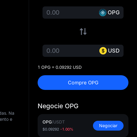
OPG
USD
1 OPG = 0.09292 USD
Compre OPG
Negocie OPG
das. Na
ento e
OPG
/
USDT
Negociar
$0.09292
-1.00%