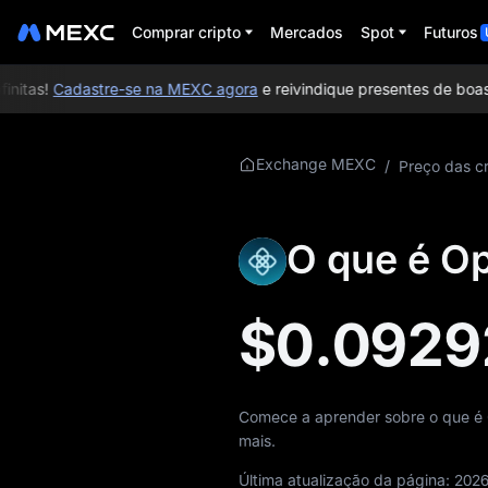
Comprar cripto
Mercados
Spot
Futuros
itas!
Cadastre-se na MEXC agora
e reivindique presentes de boas-v
Mais sobre OPG
Exchange MEXC
/
Preço das cr
Informações sobre
preços de OPG
O que é O
O que é OPG
$0.0929
Whitepaper de OPG
Site oficial do OPG
Comece a aprender sobre o que é 
Tokenomics de OPG
mais.
Previsão de preço
Última atualização da página:
2026