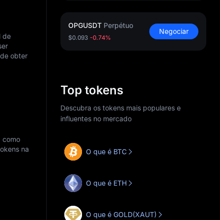
OPGUSDT
Perpétuo
Negociar
l de
$0.093
-0.74%
ser
 de obter
Top tokens
Descubra os tokens mais populares e
influentes no mercado
, como
tokens na
O que é BTC
O que é ETH
O que é GOLD(XAUT)