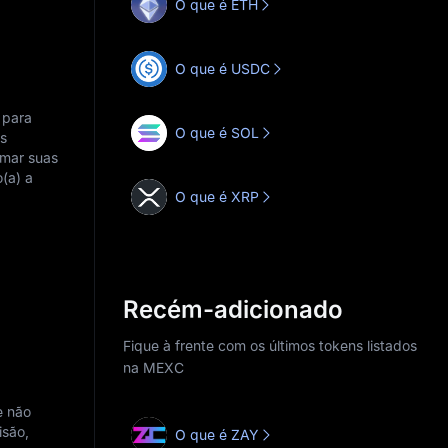
O que é ETH
O que é USDC
 para
O que é SOL
as
rmar suas
(a) a
O que é XRP
Recém-adicionado
Fique à frente com os últimos tokens listados
na MEXC
e não
isão,
O que é ZAY