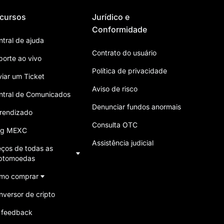
cursos
Jurídico e
Conformidade
ntral de ajuda
Contrato do usuário
porte ao vivo
Política de privacidade
viar um Ticket
Aviso de risco
ntral de Comunicados
Denunciar fundos anormais
rendizado
Consulta OTC
og MEXC
Assistência judicial
eços de todas as
iptomoedas
mo comprar
nversor de cripto
 feedback