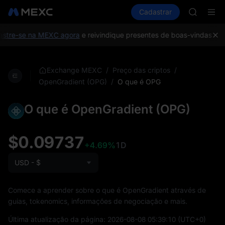
AAOI
Comprar cripto
Mercados
Cadastrar
Spot
Futuros
SKYAI
S
UNITREE 
SPCX ris
stre-se na MEXC agora
e reivindique presentes de boas-vindas no v
GOLD(X
AAOI
SKYAI
/
/
Exchange MEXC
Preço das criptos
UNITREE 
/
O que é OPG
OpenGradient (OPG)
SPCX ris
O que é OpenGradient (OPG)
$0.09737
+4.69%
1D
USD - $
Comece a aprender sobre o que é OpenGradient através de
guias, tokenomics, informações de negociação e mais.
Última atualização da página:
2026-08-08 05:39:10
(UTC+0)