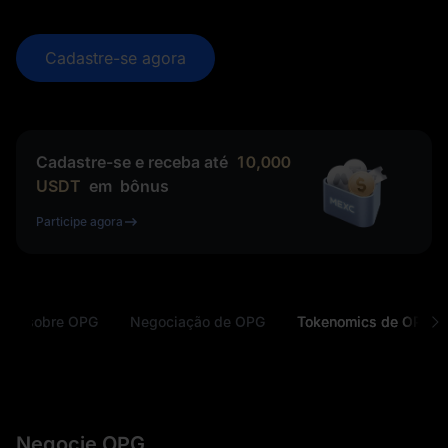
Cadastre-se agora
Cadastre-se e receba até
10,000
USDT
em
bônus
Participe agora
sica sobre OPG
Negociação de OPG
Tokenomics de OPG
Negocie OPG