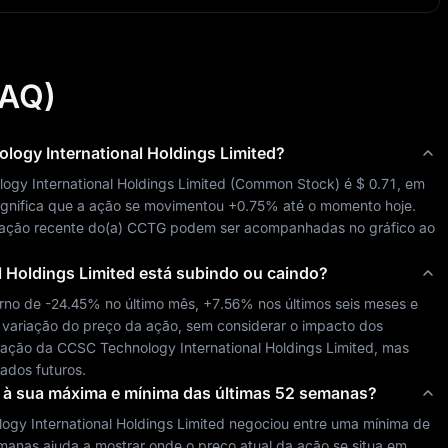
FAQ)
ogy International Holdings Limited
?
gy International Holdings Limited
 (
Common Stock
) é 
$ 0.71
, em 
significa que a ação se movimentou 
+0.75%
 até o momento hoje. 
iação recente do(a) 
CCTG
 podem ser acompanhadas no gráfico ao 
 Holdings Limited
está subindo ou caindo?
rno de 
-24.45%
 no último mês, 
+7.56%
 nos últimos seis meses e 
 variação do preço da ação, sem considerar o impacto dos 
 ação da 
CCSC Technology International Holdings Limited
, mas 
ados futuros.
 à sua máxima e mínima das últimas 52 semanas?
gy International Holdings Limited
 negociou entre uma mínima de 
emanas ajuda a mostrar onde o preço atual da ação se situa em 