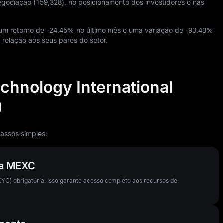
egociação (
159,328
), no posicionamento dos investidores e nas
um retorno de
-24.45%
no último mês e uma variação de
-93.43%
relação aos seus pares do setor.
hnology International
)
assos simples:
nta MEXC
YC) obrigatória. Isso garante acesso completo aos recursos de