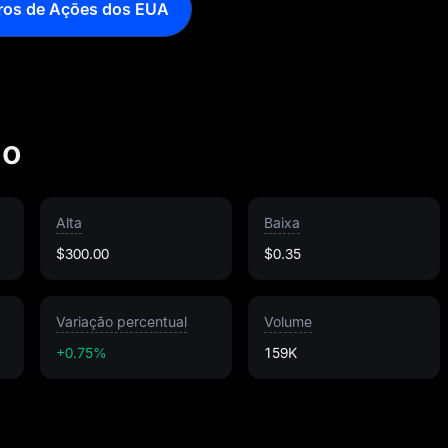
ros de Ações dos EUA
do
Alta
Baixa
$300.00
$0.35
Variação percentual
Volume
+0.75%
159K