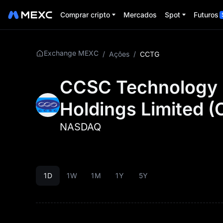
Comprar cripto
Mercados
Spot
Futuros
Exchange MEXC
/
Ações
/
CCTG
CCSC Technology I
Holdings Limited
(
NASDAQ
1D
1W
1M
1Y
5Y