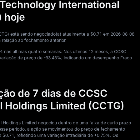
Technology International
 hoje
CCTG) está sendo negociado(a) atualmente a
$0.71
em
2026
-08
-08
 relação ao fechamento anterior.
5%
nas últimas quatro semanas. Nos últimos
12
meses, a CCSC
 variação de preço de
-93.43%
, indicando um desempenho Fraco
ação de 7 dias de CCSC
l Holdings Limited (CCTG)
al Holdings Limited negociou dentro de uma faixa de curto prazo
Nesse período, a ação se movimentou do preço de fechamento
de
$0.71
, refletindo uma variação intradiária de
+0.75%
. Os