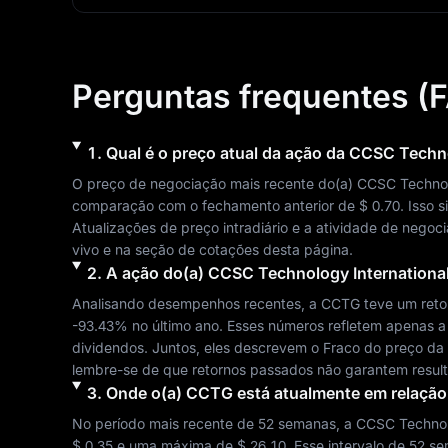
Perguntas frequentes (
1
.
Qual é o preço atual da ação da
CCSC Technol
O preço de negociação mais recente do(a) 
CCSC Technolo
comparação com o fechamento anterior de 
$ 0.70
. Isso 
Atualizações de preço intradiário e a atividade de negoc
vivo e na seção de cotações desta página.
2
.
A ação do(a)
CCSC Technology International
Analisando desempenhos recentes, a 
CCTG
 teve um reto
-93.43%
 no último ano. Esses números refletem apenas a
dividendos. Juntos, eles descrevem o 
Fraco
 do preço da
lembre-se de que retornos passados não garantem result
3
.
Onde o(a)
CCTG
está atualmente em relação
No período mais recente de 52 semanas, a 
CCSC Technolo
$ 0.35
 e uma máxima de 
$ 26.10
. Esse intervalo de 52 s