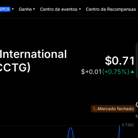
Ganhe
Centro de eventos
Centro de Recompensas
SPCX
nternational
$
0.71
CCTG
)
$
+0.01
(
+0.75%
)
Mercado fechado
M