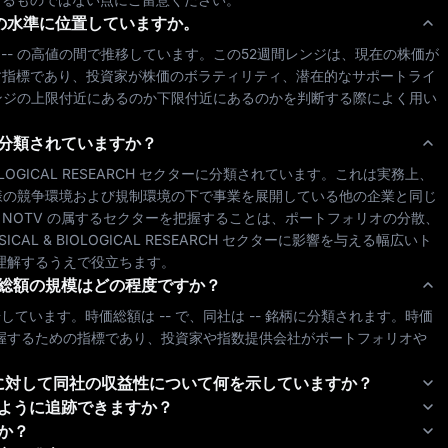
の水準に位置していますか。
 
--
 の高値の間で推移しています。この52週間レンジは、現在の株価が
す指標であり、投資家が株価のボラティリティ、潜在的なサポートライ
レンジの上限付近にあるのか下限付近にあるのかを判断する際によく用い
分類されていますか？
LOGICAL RESEARCH
 セクターに分類されています。これは実務上、
様の競争環境および規制環境の下で事業を展開している他の企業と同じ
、
NOTV
 の属するセクターを把握することは、ポートフォリオの分散、
ICAL & BIOLOGICAL RESEARCH
 セクターに影響を与える幅広いト
理解するうえで役立ちます。
総額の規模はどの程度ですか？
場しています。時価総額は 
--
 で、同社は 
--
 銘柄に分類されます。時価
把握するための指標であり、投資家や指数提供会社がポートフォリオや
に対して同社の収益性について何を示していますか？
ように追跡できますか？
か？