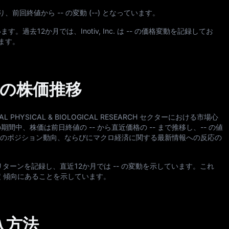
引されており、前回終値から -- の変動 (--) となっています。
います。過去
12
か月では、Inotiv, Inc. は -- の価格変動を記録してお
ます。
 7日間の株価推移
CIAL PHYSICAL & BIOLOGICAL RESEARCH セクターにおける市場心
、株価は前日終値の -- から直近価格の -- まで推移し、-- の値
家のポジション動向、ならびにマクロ経済に関する最新情報への反応の
のリターンを記録し、直近
12
か月では -- の変動を示しています。これ
 傾向にあることを示しています。
の購入方法