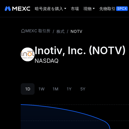
暗号資産を購入
市場
現物
先物取引
SPCX
MEXC 取引所
/
株式
/
NOTV
Inotiv, Inc.
(
NOTV
)
NASDAQ
1D
1W
1M
1Y
5Y