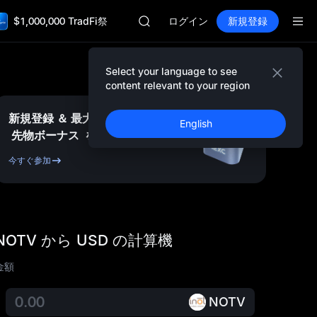
SKYAI
$1,000,000 TradFi祭
ACE
ログイン
新規登録
HFT
SPCX
UNITREE
Select your language to see
Unitree 先物ローンチ
content relevant to your region
SKYAI
ACE
新規登録 ＆ 最大
10,000
USDT
English
HFT
先物ボーナス
を獲得
SPCX
UNITREE
今すぐ参加
Unitree 先物ローンチ
NOTV から USD の計算機
金額
NOTV