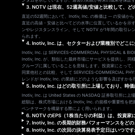
3
.
NOTV
は現在、52週高値/安値と比較して、ど
直近の52週間において、
Inotiv, Inc.
 の株価は 
--
 の安値から
直近の高値・安値と比べてどの水準に位置しているかを示
ンやレジスタンスライン、そして 
NOTV
 が1年間の取引
られます。
4
.
Inotiv, Inc.
は、セクターおよび業種別でどこに
Inotiv, Inc.
 は 
SERVICES-COMMERCIAL PHYSICAL & BIO
Inotiv, Inc.
 が、類似した最終市場にサービスを提供し、同
グループに属していることを意味します。投資家にとって
同業他社との比較、そして 
SERVICES-COMMERCIAL PHYS
レンドが 
Inotiv, Inc.
 の業績にどのような影響を及ぼすかを
5
.
Inotiv, Inc.
はどの取引所に上場しており、時価
Inotiv, Inc.
 は 
United States
 の 
NASDAQ
 証券取引所に上
総額は、株式市場における 
Inotiv, Inc.
 の規模や重要性を
ベンチマークを構築する際によく用いられます。
6
.
NOTV
のEPS（1株当たりの利益）は、投資家
7
.
Inotiv, Inc.
の長期的財務パフォーマンスをどの
8
.
Inotiv, Inc.
の次回の決算発表予定日はいつです