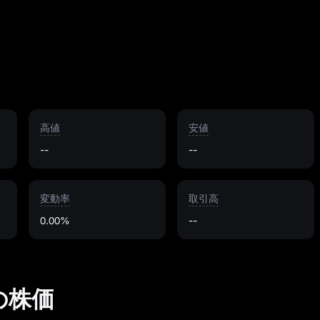
高値
安値
--
--
変動率
取引高
0.00%
--
本日の株価