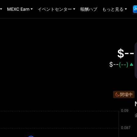
MEXC Earn
イベントセンター
報酬ハブ
もっと見る
$
--
$
--
(
--
)
閉場中