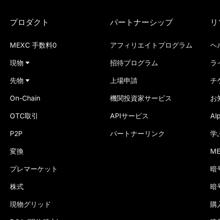
プロダクト
パートナーシップ
リ
MEXC 手数料0
アフィリエイトプログラム
ヘ
現物
招待プログラム
ラ
先物
上場申請
チ
On-Chain
機関投資家サービス
お
OTC取引
APIサービス
A
P2P
パートナーリンク
学
変換
M
プレマーケット
暗
株式
暗
現物グリッド
購