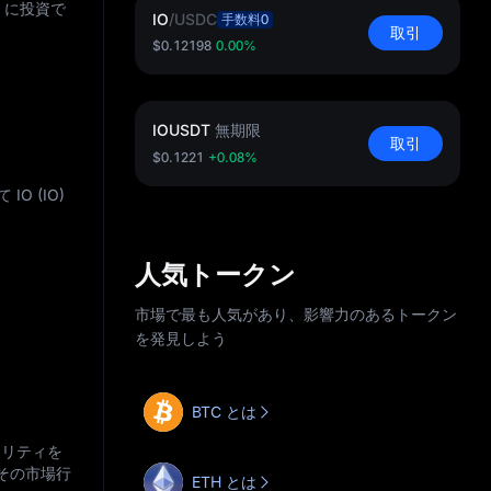
 に投資で
IO
/
USDC
手数料0
取引
$0.12198
0.00%
IOUSDT
無期限
取引
$0.1221
+0.08%
 (IO)
人気トークン
市場で最も人気があり、影響力のあるトークン
を発見しよう
BTC とは
ィリティを
その市場行
ETH とは