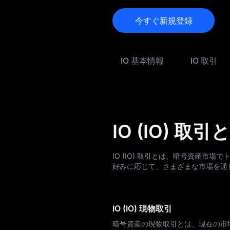
IO 履歴
今すぐ新規登録
IO 購入ガイド
IO から法定通貨への
IO 基本情報
IO 取引
変換
IO 現物
プレマーケット
IO (IO) 取引
Earn
Airdrop+
IO (IO) 取引とは、暗号資産市
好みに応じて、さまざまな市場を通
ニュース
ブログ
IO (IO) 現物取引
学ぶ
暗号資産の現物取引とは、現在の市場