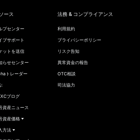
ソース
法務 & コンプライアンス
ルプセンター
利用規約
イブサポート
プライバシーポリシー
ケットを送信
リスク告知
知らせセンター
異常資金の報告
lphaトレーダー
OTC相談
ぶ
司法協力
EXCブログ
号資産ニュース
号資産価格
入方法