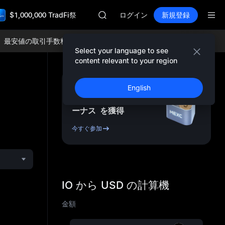
SKYAI
$1,000,000 TradFi祭
ACE
ログイン
新規登録
HFT
SPCX
最安値の取引手数料、そして優れた流動性をお楽しみください！
今すぐ
UNITREE
Select your language to see
Unitree 先物ローンチ
content relevant to your region
SKYAI
ACE
新規登録 ＆ 最大
English
HFT
10,000
USDT
先物ボ
SPCX
ーナス
を獲得
UNITREE
Unitree 先物ローンチ
今すぐ参加
IO から USD の計算機
金額