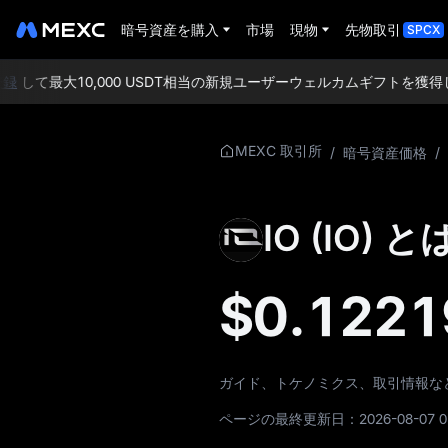
暗号資産を購入
市場
現物
先物取引
SPCX
録
して最大10,000 USDT相当の新規ユーザーウェルカムギフトを獲得し
IO についての詳細
MEXC 取引所
/
暗号資産価格
/
IO 価格情報
IO (IO) と
IO とは
IO ホワイトペーパー
$0.1221
IO 公式ウェブサイト
IO トケノミクス
ガイド、トケノミクス、取引情報など
IO 価格予測
ページの最終更新日：
2026-08-07 0