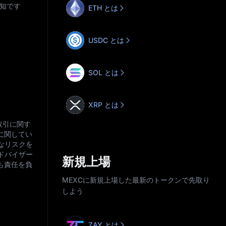
存知です
ETH とは
USDC とは
SOL とは
XRP とは
取引に関す
に関してい
なリスクを
ドバイザー
新規上場
も責任を負
MEXCに新規上場した最新のトークンで先取り
しよう
ZAY とは