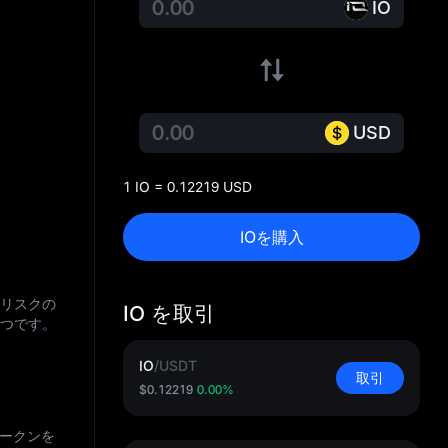
IO
USD
1 IO = 0.12219 USD
IOを購入
やリスクの
IO を取引
二つです。
IO
/
USDT
取引
$0.12219
0.00%
トークンを