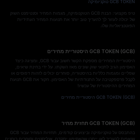
GCB TOKEN טוקניומיקה
טיפ מקצועי: הבנת GCB הטוקנומיקה, מגמות המחיר וסנטימנט השוק
של יכולה לעזור לך להעריך טוב יותר את תנועות המחיר העתידיות
הפוטנציאליות שלו.
GCB TOKEN (GCB) היסטוריית מחירים
היסטוריית המחירים מספקת הקשר חשוב עבור GCB, ומציגה כיצד
האסימון הגיב לתנאי שוק שונים מאז השקתו. על ידי בחינת שיאים,
שפליים ומגמות כלליות בהיסטוריה, סוחרים יכולים לזהות דפוסים או
לקבל פרספקטיבה על התנודתיות של האסימון. חקור את GCB תנועת
המחירים ההיסטורית של עכשיו!
GCB TOKEN (GCB) היסטוריית מחירים
GCB TOKEN (GCB) תחזית מחיר
בהתבסס על טוקניומיקה וביצועים קודמים, תחזיות המחיר עבור GCB
שואפות להעריך לאן ייתכן שהאסימון יתקדם. אנליסטים וסוחרים בוחנים