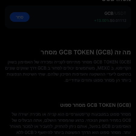
GCB
/
USDT
סַחַר
+13.00%
$0.01112
מה זה GCB TOKEN (GCB) מסחר
GCB TOKEN (GCB) מסחר מתייחס לקנייה ומכירה של האסימון בשוק
הקריפטו. ב MEXC, משתמשים יכולים לסחור ב GCB דרך שווקים שונים
בהתאם ליעדי ההשקעה והעדפות הסיכון שלהם. שתי השיטות הנפוצות
ביותר הן מסחר ספוט וחוזים עתידיים.
GCB TOKEN (GCB) מסחר ספוט
מסחר ספוט במטבעות קריפטוגרפיים הוא קנייה או מכירה ישירה של
GCB במחיר השוק הנוכחי. ברגע שהמסחר הושלם, אתה הבעלים של
האסימונים GCB בפועל, אותם ניתן להחזיק, להעביר או למכור מאוחר
יותר. מסחר ספוט הוא הדרך הפשוטה ביותר להיחשף ל GCB ללא