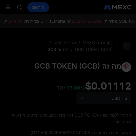
AAOI
קנה קריפטו
שווקים
ספוט
הירשם
חוזים עתידיים
SKYAI
SPCX
on Aug 10
up expiry
S) מחיר חי:
$75.99 -0.53%
ETH (Ethereum) מחיר חי:
$1,914.74 -0.41%
LD(XAU)
AAOI
SKYAI
/
/
בורסת MEXC
מחיר קריפטו
on Aug 10
/
מה זה GCB
GCB TOKEN (GCB)
up expiry
מה זה GCB TOKEN (GCB)
$0.01112
1D
+13.00%
USD - $
התחל ללמוד מהו GCB TOKEN דרך מדריכים, טוקניומיקה, מידע על
מסחר ועוד.
העמוד עודכן לאחרונה:
2026-08-09 06:02:03
(UTC+0)