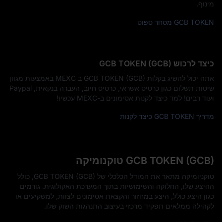
מינוף.
GCB TOKEN מסחר ספוט
כיצד לרכוש GCB TOKEN (GCB)
אתה יכול להשיג בקלות GCB TOKEN (GCB) ב MEXC באמצעות מגוון
שיטות תשלום כגון כרטיס אשראי, כרטיס חיוב, העברה בנקאית, Paypal
ועוד רבים! למד כיצד לקנות אסימונים ב-MEXC עכשיו!
מדריך GCB TOKEN כיצד לקנות
GCB TOKEN (GCB) טוקנומיקה
טוקניומיקה מתאר את המודל הכלכלי של GCB TOKEN (GCB), כולל
ההיצע שלו, החלוקה והשימושיות בתוך המערכת האקולוגית. גורמים
כגון היצע כולל, היצע במחזור והקצאת אסימונים לצוות, למשקיעים או
לקהילה ממלאים תפקיד מרכזי בעיצוב התנהגות השוק שלו.