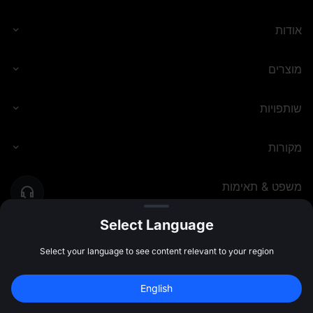
אודות
מוצרים
שותפויות
מקורות
משפט & תאימות
Select Language
MEXC.COM
2026
©
Select your language to see content relevant to your region
English
Sign Up to Claim 
10,000 USDT
 Bonus
Sign Up
47:59:46