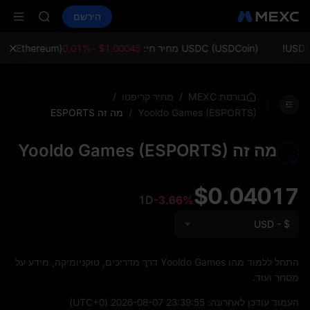
AAOI
קנה קריפטו
שווקים
ספוט
הירשם
חוזים עתידיים
SKYAI
SPCX
on Aug 10
up expiry
USDC (USDCoin) מחיר חי:
$1.00045 -0.01%
ETH (Ethereum) מחיר חי
LD(XAU)
AAOI
SKYAI
/
/
בורסת MEXC
מחיר קריפטו
on Aug 10
/
מה זה ESPORTS
Yooldo Games (ESPORTS)
up expiry
מה זה Yooldo Games (ESPORTS)
$0.04017
1D
-3.66%
USD - $
התחל ללמוד מהו Yooldo Games דרך מדריכים, טוקניומיקה, מידע על
מסחר ועוד.
העמוד עודכן לאחרונה:
2026-08-07 23:39:55
(UTC+0)