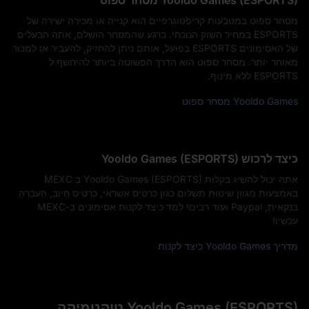
Yooldo Games (ESPORTS) מסחר ספוט
מסחר ספוט במטבעות קריפטוגרפיים הוא קנייה או מכירה ישירה של
ESPORTS במחיר השוק הנוכחי. ברגע שהמסחר הושלם, אתה הבעלים
של האסימונים ESPORTS בפועל, אותם ניתן להחזיק, להעביר או למכור
מאוחר יותר. מסחר ספוט הוא הדרך הפשוטה ביותר להיחשף ל
ESPORTS ללא מינוף.
Yooldo Games מסחר ספוט
כיצד לרכוש Yooldo Games (ESPORTS)
אתה יכול להשיג בקלות Yooldo Games (ESPORTS) ב MEXC
באמצעות מגוון שיטות תשלום כגון כרטיס אשראי, כרטיס חיוב, העברה
בנקאית, Paypal ועוד רבים! למד כיצד לקנות אסימונים ב-MEXC
עכשיו!
מדריך Yooldo Games כיצד לקנות
Yooldo Games (ESPORTS) טוקנומיקה