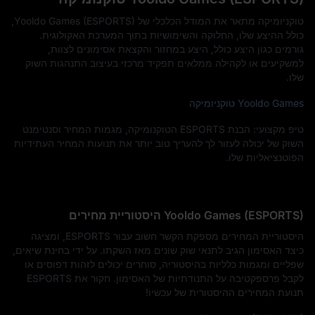
טוקניומיקה מתאר את המודל הכלכלי של Yooldo Games (ESPORTS),
כולל ההיצע שלו, החלוקה והשימושיות בתוך המערכת האקולוגית.
גורמים כגון היצע כולל, היצע במחזור והקצאת אסימונים לצוות,
למשקיעים או לקהילה ממלאים תפקיד מרכזי בעיצוב התנהגות השוק
שלו.
Yooldo Games טוקניומיקה
טיפ מקצועי: הבנת ESPORTS הטוקנומיקה, מגמות המחיר וסנטימנט
השוק של יכולה לעזור לך להעריך טוב יותר את תנועות המחיר העתידיות
הפוטנציאליות שלו.
Yooldo Games (ESPORTS) היסטוריית מחירים
היסטוריית המחירים מספקת הקשר חשוב עבור ESPORTS, ומציגה
כיצד האסימון הגיב לתנאי שוק שונים מאז השקתו. על ידי בחינת שיאים,
שפליים ומגמות כלליות בהיסטוריה, סוחרים יכולים לזהות דפוסים או
לקבל פרספקטיבה על התנודתיות של האסימון. חקור את ESPORTS
תנועת המחירים ההיסטורית של עכשיו!