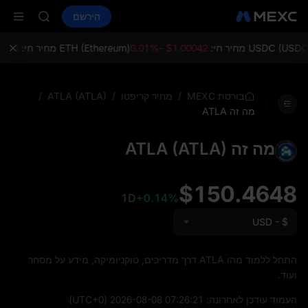
LD(XAU)
קנה קריפטו
שווקים
ספוט
הירשם
חוזים עתידיים
AAOI
SPCX
SKYAI
on Aug 10
USDC () מחיר חי:
$1.00042 -0.01%
ETH (Ethereum) מחיר חי:
04 -0.09%
up expiry
LD(XAU)
AAOI
/
/
/
בורסת MEXC
מחיר קריפטו
ATLA (ATLA)
SKYAI
מה זה ATLA
on Aug 10
up expiry
מה זה ATLA (ATLA)
$150.4648
1D
+0.14%
USD - $
התחל ללמוד מהו ATLA דרך מדריכים, טוקניומיקה, מידע על מסחר
ועוד.
העמוד עודכן לאחרונה:
2026-08-08 07:26:21
(UTC+0)