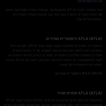
ATLA טוקניומיקה
טיפ מקצועי: הבנת ATLA הטוקנומיקה, מגמות המחיר וסנטימנט השוק
של יכולה לעזור לך להעריך טוב יותר את תנועות המחיר העתידיות
הפוטנציאליות שלו.
ATLA (ATLA) היסטוריית מחירים
היסטוריית המחירים מספקת הקשר חשוב עבור ATLA, ומציגה כיצד
האסימון הגיב לתנאי שוק שונים מאז השקתו. על ידי בחינת שיאים,
שפליים ומגמות כלליות בהיסטוריה, סוחרים יכולים לזהות דפוסים או
לקבל פרספקטיבה על התנודתיות של האסימון. חקור את ATLA תנועת
המחירים ההיסטורית של עכשיו!
ATLA (ATLA) היסטוריית מחירים
ATLA (ATLA) תחזית מחיר
בהתבסס על טוקניומיקה וביצועים קודמים, תחזיות המחיר עבור ATLA
שואפות להעריך לאן ייתכן שהאסימון יתקדם. אנליסטים וסוחרים בוחנים