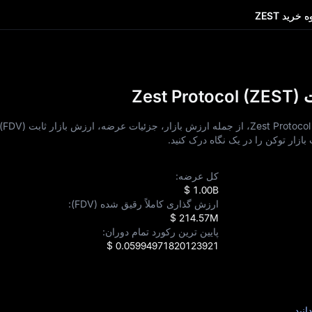
 خرید ZEST
Ze)
داده‌ ها
زار توکن را در یک نگاه درک کنید.
کل عرضه:
$ 1.00B
ارزش‌ گذاری کاملاً رقیق‌ شده (FDV):
$ 214.57M
پایین‌ ترین رکورد تمام دوران:
$ 0.05994971820123921