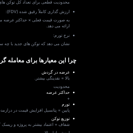
محدودیت قطعی برای تعداد کل توکن‌ های ZEST که می‌ توانند وجود داشته باشن
ارزش‌ گذاری کاملاً رقیق‌ شده (FDV):
به صورت قیمت فعلی × حداکثر عرضه محاس
ارائه می‌ دهد.
نرخ تورم:
نشان می‌ دهد که توکن‌ های جدید با چه 
چرا این معیارها برای معامله‌ گ
عرضه در گردش
بالا = نقدینگی بیشتر.
محدودیت
حداکثر عرضه
+
تورم
پایین = پتانسیل افزایش قیمت در درازمد
توزیع توکن
شفاف = اعتماد بیشتر به پروژه و ریسک ک
ارزش بازار بالا