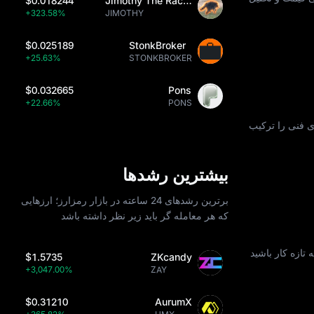
$0.018244
Jimothy The Raccoon
+323.58%
JIMOTHY
$0.025189
StonkBroker
+25.63%
STONKBROKER
$0.032665
Pons
+22.66%
PONS
اریخی و شاخص‌ های فنی را ترکیب
بیشترین رشدها
برترین رشدهای 24 ساعته در بازار رمزارز؛ ارزهایی
که هر معامله‌ گر باید زیر نظر داشته باشد
 تازه‌ کار باشید
$1.5735
ZKcandy
+3,047.00%
ZAY
$0.31210
AurumX