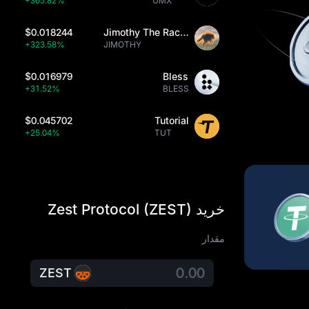
+365.82%
UMX
$0.018244
Jimothy The Raccoon
+323.58%
JIMOTHY
$0.016979
Bless
+31.52%
BLESS
$0.045702
Tutorial
+25.04%
TUT
خرید Zest Protocol (ZEST)
مقدار
ZEST