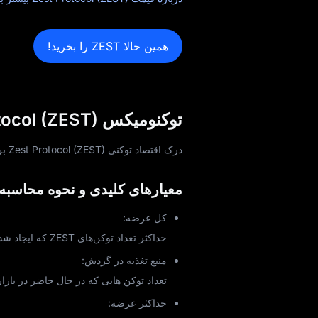
همین حالا ZEST را بخرید!
توکنومیکس Zest Protocol (ZEST): توضیح معیارهای کلیدی و موارد استفاده
درک اقتصاد توکنی Zest Protocol (ZEST) برای تحلیل ارزش، پایداری و پتانسیل بلندمدت آن ضروری است.
معیارهای کلیدی و نحوه محاسبه آ
کل عرضه:
حداکثر تعداد توکن‌های ZEST که ایجاد شده‌ اند یا خواهند شد.
منبع تغذیه در گردش:
تعداد توکن‌ هایی که در حال حاضر در با
حداکثر عرضه: