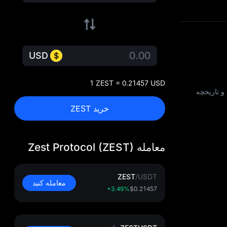
USD
1 ZEST = 0.21457 USD
ی کلیدی توکنومیکس و قیمت Zest Protocol (ZEST)، از جمله ارزش بازار، جزئیات عرضه، ارزش بازار ثابت (FDV) و تاریخچه
خرید ZEST
معامله Zest Protocol (ZEST)
ZEST
/
USDT
معامله کنید
+3.49%
$0.21457