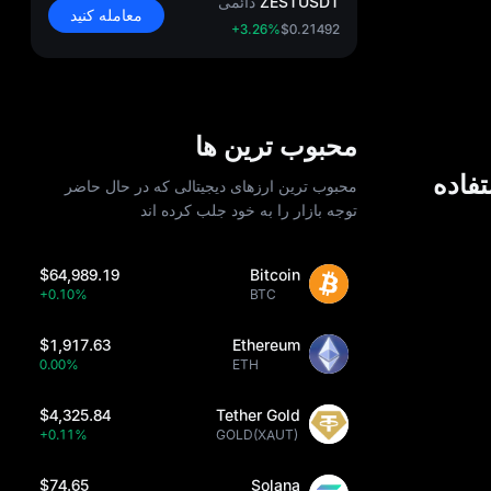
ZESTUSDT
دائمی
معامله کنید
+3.26%
$0.21492
محبوب ترین ها
محبوب ترین ارزهای دیجیتالی که در حال حاضر
توجه بازار را به خود جلب کرده اند
$64,989.19
Bitcoin
+0.10%
BTC
$1,917.63
Ethereum
0.00%
ETH
$4,325.84
Tether Gold
+0.11%
GOLD(XAUT)
$74.65
Solana