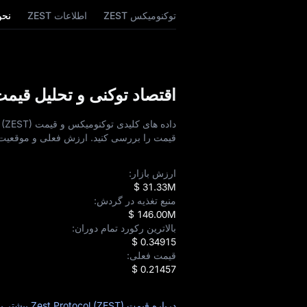
توکنومیکس ZEST
اطلاعات ZEST
نحوه
اقتصاد توکنی و تحلیل قیمت st Protocol (ZEST
قیمت را بررسی کنید. ارزش فعلی و موقعیت با
ارزش بازار:
$ 31.33M
منبع تغذیه در گردش:
$ 146.00M
بالاترین رکورد تمام دوران:
$ 0.34915
قیمت فعلی:
$ 0.21457
درباره قیمت Zest Protocol (ZEST) بیشتر بدانید