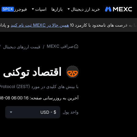
خرید ارز دیجیتال
بازارها
اسپات
فیوچرز
SPCX
 فرصت‌ های نامحدود با کارمزد 0!
همین حالا در MEXC ثبت‌ نام کنید
و پاداش خوش‌ آ
صرافی MEXC
/
قیمت ارزهای دیجیتال
/
اقتصاد توکنی Zest Protocol (ZEST)
با بینش‌ های کلیدی در مورد Zest Protocol (ZEST)، از جمله عرضه توکن، مدل توزیع و داده‌ های بازار در لحظه، آشنا شوید.
آخرین به‌ روزرسانی صفحه:
8-08 06:00:16
واحد پول
USD - $