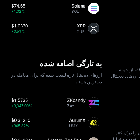
$74.65
Solana
+1.02%
SOL
$1.0330
XRP
+0.51%
XRP
به تازگی اضافه شده
آیا علاقه‌ مند به اضافه کردن Zest Protocol (ZEST) به سبد خرید خود هستید؟ MEXC از روش‌ های مختلفی برای خرید ZEST، از جمله
ارزهای دیجیتال تازه لیست شده که برای معامله در
انکی و معاملات همتا به همتا، پشتیبانی می‌ کند. چه مبتدی باشید و چه حرفه‌ ای، MEXC خرید ارزهای دیجیتال
دسترس هستند
$1.5735
ZKcandy
+3,047.00%
ZAY
$0.31210
AurumX
+365.82%
UMX
ان را درک کنند.
ی قیمت و تحلیل