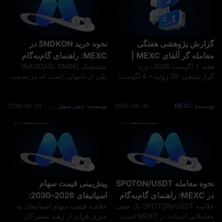
گزارش پژوهشی هفتگی
نحوه خرید SNDKON در
معامله‌ گر آلفای MEXC |
MEXC: راهنمای گام‌به‌گام
هفته 1 آگوست 2026 دوره
سندیسک (NASDAQ: SNDK)
تشدید نگرانی‌ ها درباره افزایش
گزارشدهی: 29 ژوئیه – 4 آگوست
یکی از نامهایی است که در صنعت
نرخ بهره و فشار بر حمایت
2026 دادهها تا تاریخ: 4 آگوست
ذخیرهسازی هوش مصنوعی و
63,000$ بیت‌ کوین؛ آیا هفته
2026 روایت اصلی در هفته
فلش NAND بیشترین دربارهاش
انتشار داده‌ های اشتغال می‌
گذشته، بازار ارز دیجیتال یک چرخه
صحبت میشود — اما برای بسیاری
نویسنده: MEXC
2026-08-06
نویسنده: جیمز میچل (James Mitchell)
2026-08-05
تواند روند بازار را تغییر دهد؟
کامل را که هم تحت تأثیر تصمیم
از سرمایهگذاران در سراسر جهان،
نرخ بهره FOMC و هم تحولات ژئو
خرید مستقیم سهام آمریکا پیچیده،
کن
نحوه معامله SPOTON/USDT
پیش‌بینی قیمت سهام
در MEXC: راهنمای گام‌به‌گام
اسپاتیفای 2026–2030:
خلاصه SPOTON/USDT یک جفت
خلاصه قیمت سهام اسپاتیفای به
سناریوهای صعودی، پایه و
معاملاتی اسپات در MEXC است
چیزی فراتر از رشد مشترکان
نزولی