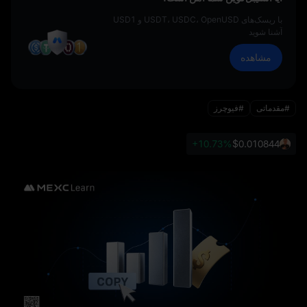
با ریسک‌های USDT، USDC، OpenUSD و USD1
آشنا شوید
مشاهده
#مقدماتی
#فیوچرز
+10.73%
$0.01084
4