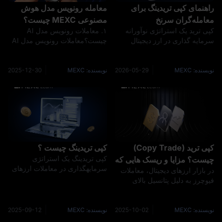
راهنمای کپی تریدینگ برای
معامله رونویس مدل هوش
معامله‌گران سرنخ
مصنوعی MEXC چیست؟
کپی ترید یک استراتژی نوآورانه
۱. معاملات رونویس مدل AI
سرمایه گذاری در ارز دیجیتال
چیست؟معاملات رونویس مدل AI
است که به سرمایه گذاران امکان
یک ویژگی هوشمند معاملات
می دهد معاملات معامله گران
رونویس است که توسط MEXC
باتجربه را به صورت خودکار تکرار
راهاندازی شده و به شما امکان
نویسنده: MEXC
2026-05-29
نویسنده: MEXC
2025-12-30
کنند. برای مبتدیانی که دانش
میدهد به راحتی از مدلهای AI برای
تخصصی یا تجربه معاملاتی ن
معاملات خودکار پیروی کنید.پلتفرم
MEXC
کپی‌ ترید (Copy Trade)
کپی تریدینگ چیست ؟
کپی تریدینگ یک استراتژی
چیست؟ مزایا و ریسک‌ هایی که
سرمایهگذاری در معاملات ارزهای
در بازار ارزهای دیجیتال، معاملات
باید بشناسید
دیجیتال است که به سرمایهگذاران
فیوچرز به دلیل پتانسیل بالای
امکان میدهد تا به صورت خودکار
بازدهی شهرت زیادی دارند؛ اما
اقدامات معاملاتی سایر
پیچیدگی و ریسک های ذاتی آن،
معاملهگران با تجربه را تکرار کنند.
بسیاری از تازه واردان را از ورود
نویسنده: MEXC
2025-10-02
نویسنده: MEXC
2025-09-12
این استراتژی سرمایهگذاری برا
جدی به این حوزه بازمی دارد.