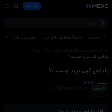
BLESS
خرید ارز دیجیتال
بازارها
اسپات
ثبت نام
فیوچرز
MINIMAX
PLTR
HEI
CAP
UNITREE
فیوچرز یون
BLESS
 توکن محبوب
دایره المعارف بلاک چین
بینش های بازار
بخش 
MINIMAX
HEI
مرکز دانستنی ها
/
راهنماهای مبتدیان
/
کپی ترید
/
CAP
UNITREE
پاداش کپی ترید چیست؟
فیوچرز یون
پاداش کپی ترید چیست؟
نویسنده: MEXC
2
m
مبتدی
MEXC
7/16/2025
اشتراک
آیا استیبل‌کوین شما امن است؟