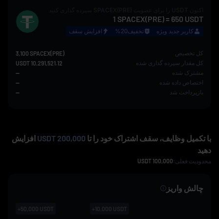
اکنون
USDT
را برای عضویت
SPACEX(PRE)
سپرده گذاری کنید
1
SPACEX(PRE)
=
650
USDT
کاربر جدید ویژه
تخفیف20%
افزایش سقف
کل تخصیص
3,100 SPACEX(PRE)
کل مقدار سپرده گذاری شده
10,291,521.12 USDT
مشترک شده
--
اختصاص داده شده
--
بازپرداخت شد
--
با تکمیل وظایف، سقف اشتراک خود را تا
200,000 USDT
افزایش
دهید
محدودیت فعلی:
100,000
USDT
چالش واریز
+
50,000
USDT
+
10,000
USDT