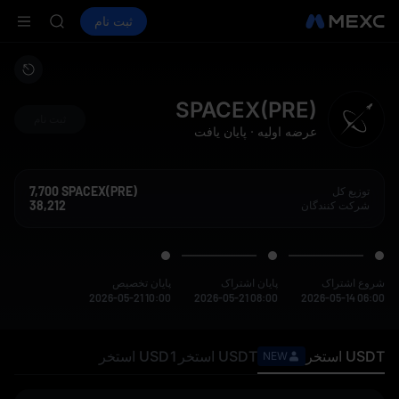
SPCX
خرید ارز دیجیتال
بازارها
اسپات
ثبت نام
فیوچرز
CASHCAT
SPCX
HFT
UNITREE
فیوچرز یون
LD(XAU)
SPACEX(PRE)
SPCX
ثبت‌ نام
عرضه اولیه
·
پایان یافت
CASHCAT
HFT
UNITREE
7,700 SPACEX(PRE)
توزیع کل
فیوچرز یون
38,212
شرکت‌ کنندگان
شروع اشتراک
پایان اشتراک
پایان تخصیص
2026-05-21 10:00
2026-05-21 08:00
2026-05-14 06:00
USDT
استخر
USDT
استخر
USD1
استخر
NEW