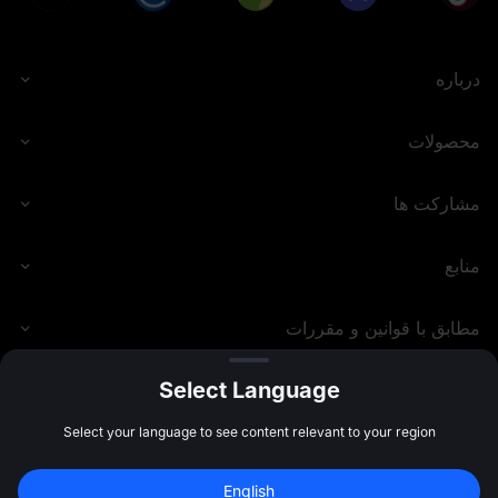
• محاسبه حجم معاملات اسپات شامل تراکنش‌های USDT، 
USDC، USDE و USD1 می‌شود و تراکنش‌های با کارمزد 0 نیز 
در آن لحاظ می‌شوند. محاسبه حجم معاملات فیوچرز شامل 
درباره
فیوچرز USDT، USDC و USDE، شامل باز کردن و بستن 
پوزیشن‌ها، می‌شود و تراکنش‌های با کارمزد 0 نیز در آن لحاظ 
می‌شوند. حجم معاملاتی ایجادشده از طریق کپی تریدینگ و گرید 
محصولات
تریدینگ نیز محاسبه خواهد شد. تراکنش‌های فیوچرز که در آن‌ها 
از توکن‌های MX برای کسر کارمزد استفاده شده باشد، به‌عنوان 
حجم معاملاتی معتبر محاسبه نخواهند شد.
مشارکت ها
• کاربران باید لینک دعوت موجود در صفحه رویداد را با دوستان 
خود به اشتراک بگذارند و از آن‌ها بخواهند از طریق این لینک در 
منابع
MEXC ثبت‌نام کنند. دریافت پاداش تنها زمانی امکان‌پذیر است 
که زیرمجموعه‌ها با موفقیت در اشتراک توکن شرکت کنند.
• کاربران نمی‌توانند به‌صورت هم‌زمان پاداش دعوت مربوط به 
مطابق با قوانین و مقررات
لانچ پول، لانچ پد و Airdrop+ را دریافت کنند. معرف‌ها بر اساس 
رویدادی که زیرمجموعه‌های آن‌ها در آن شرکت کرده و تکمیل 
می‌کنند، پاداش دریافت خواهند کرد؛ در این میان، اولویت با 
Select Language
رویدادی است که زودتر به پایان برسد، صرف‌نظر از ترتیب 
مشارکت زیرمجموعه‌ها. این محدودیت تنها برای پاداش‌های دعوت 
MEXC.COM
2026
©
Select your language to see content relevant to your region
در لانچ پول، لانچ پد و Airdrop+ اعمال می‌شود و تأثیری بر امکان 
ترکیب پاداش‌های لانچ پد با سایر انواع پاداش (مانند ریبیت) ندارد.
• کاربران در هر زمان تنها می‌توانند در یک پروژه لانچ پد اشتراک 
English