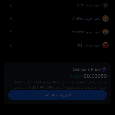
نحوه خرید XRP
نحوه خرید AntFun
نحوه خرید Monero
نحوه خرید 龙虾
Osmosis Price
$0.03059
+1.52%
در 24 ساعت گذشته، کاربران MEXC مقدار
2.171M
OSMO
خریداری کرده‌ اند که مجموع آن به
66.248K
USDT می‌ رسد.
اکنون ثبت نام کنید