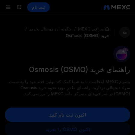
BMT
خرید ارز دیجیتال
بازارها
اسپات
ثبت نام
فیوچرز
UBARAK
SPCX
اشتراک بازار STAR UNITREE د
TUT
BMT
/
/
صرافی MEXC
چگونه ارز دیجیتال بخریم
UBARAK
خرید Osmosis (OSMO)
اشتراک بازار STAR UNITREE د
راهنمای خرید Osmosis (OSMO)
پلتفرم MEXC اینجاست تا به شما کمک کند اولین قدم خود را به سمت
سواد دیجیتالی بردارید. راهنمای ما در مورد نحوه خرید Osmosis
(OSMO) در صرافی‌های متمرکز مانند MEXC را بررسی کنید.
اکنون ثبت نام کنید
اکنون OSMO را بخرید