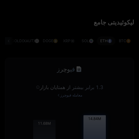
لیکوئیدیتی جامع
G)
GOLD(XAUT)
DOGE
XRP
SOL
ETH
BTC
فیوچرز
1.3 برابر بیشتر از همتایان بازار
معامله فیوچرز
14.86
M
11.69
M