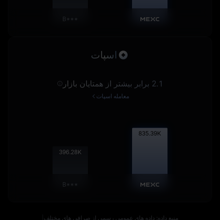
B***
اسپات
2.1 برابر بیشتر از همتایان بازار
معامله اسپات
836.43
K
396.77
K
B***
منبع داده: داده های عمومی رسمی از صرافی های مختلف
|