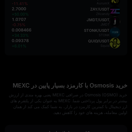
-11.41%
AurumX
2.7000
ZAY/USDT
+50.00%
ZKcandy
1.0707
JMDT/USDT
-0.75%
JMDT
0.008466
STONK/USDT
+34.33%
STONK
0.09378
QUID/USDT
+6.01%
Squid
خرید Osmosis با کارمزد بسیار پایین در MEXC
خرید Osmosis (OSMO) در صرافی MEXC یعنی بهره‌ مندی از ارزش
بیشتر در برابر پول پرداختی شما. MEXC به‌ عنوان یکی از پلتفرم‌ های
ارز دیجیتال با کمترین کارمزد در بازار، به شما کمک می‌ کند از همان
اولین معامله، هزینه‌ های خود را کاهش دهید.