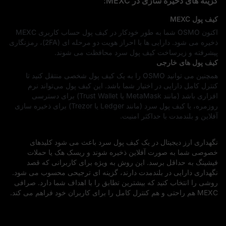
گزینه‌ های ذخیره‌ سازی در MEXC:
کیف پول MEXC
اکنون OSMO شما به‌ طور خودکار در کیف‌ پول حساب کاربری MEXC
ذخیره می‌ شود. دارایی‌ ها با احراز هویت دو مرحله‌ ای (2FA)، رمزنگاری
پیشرفته و زیرساخت کیف‌ پول سرد محافظت می‌ شوند.
کیف پول‌ های خارجی
همچنین می‌ توانید OSMO را به یک کیف‌ پول شخصی منتقل کنید تا
کنترل کامل دارایی در اختیار شما باشد. این کیف‌ پول می‌تواند نرم‌
افزاری باشد (مانند MetaMask یا Trust Wallet) برای دسترسی
روزمره، یا کیف‌ پول سرد (مانند Ledger یا Trezor) برای ذخیره‌ سازی
آفلاین و بلندمدت با حداکثر امنیت.
نگهداری ارز دیجیتال در یک کیف‌ پول سرد باعث می‌ شود کلیدهای
خصوصی شما به‌ صورت آفلاین ذخیره شوند و ریسک هک یا حملات
فیشینگ به حداقل برسد. این روش به‌ ویژه برای کاربرانی که قصد
نگهداری دارایی در بلندمدت دارند، گزینه‌ ای ترجیحی محسوب می‌ شود.
روشی را انتخاب کنید که بیشترین تطابق را با اهداف شما دارد. صرافی
MEXC هم راحتی و هم کنترل کامل را برای کاربران خود فراهم می‌ کند.