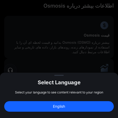
اطلاعات بیشتر درباره Osmosis
قیمت Osmosis
بیشتر درباره Osmosis (OSMO) بدانید و قیمت لحظه‌ ای آن را با
استفاده از نمودارهای زنده، روندهای بازار، داده‌ های تاریخی و سایر
اطلاعات مرتبط دنبال کنید.
پیش‌ بینی قیمت Osmosis
Select Language
پیش‌ بینی‌ ها، تحلیل‌ های فنی و احساسات بازار مربوط به OSMO را
بررسی کنید تا درک بهتری از مسیر احتمالی حرکت Osmosis به دست
Select your language to see content relevant to your region
آورید.
English
ثبت‌ نام کنید و 
10,000 USDT
 بگیرید!
ثبت‌ نام کنید
47:59:45