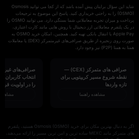
شاید این سؤال برایتان پیش آمده باشد که از کجا می‌ توانید Osmosis
(OSMO) را به‌ راحتی خریداری کنید. پاسخ این موضوع به ترجیحات
پرداخت و میزان تجربه معاملاتی شما بستگی دارد. می‌ توانید OSMO را
در یک پلتفرم معاملاتی ارز دیجیتال با روش‌ هایی مانند کارت اعتباری،
Apple Pay یا انتقال بانکی تهیه کنید. همچنین، امکان خرید OSMO به‌
صورت روی زنجیره از طریق صرافی‌های غیرمتمرکز (DEX) یا معاملات
همتا‌ به‌ همتا (P2P) نیز وجود دارد.
صرافی‌ های متمرکز (CEX) —
نقطه شروع مسیر کریپتویی برای
انتخاب کاربران حر
تازه‌ واردها
را در اولویت قرار 
مشاهده راهنما
مشاهده 
اگر به دنبال بهترین مکان برای خرید Osmosis (OSMO) هستید، پلتفرم‌
های متمرکز مانند MEXC ساده‌ ترین و امن‌ ترین مسیر را ارائه می‌دهند،