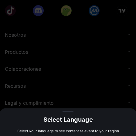
торговую активность с целью выявления и
предотвращения любых форм мошенничества или
аномального поведения, включая, но не
ограничиваясь: создание нескольких аккаунтов,
использование чужих аккаунтов или личной
информации, предоставление ложных данных KYC,
искусственное завышение торговых данных, участие
Nosotros
в фиктивной торговле или отмывании денег,
нарушение условий события, нарушение местных
нормативных требований или участие в любой другой
Productos
незаконной, мошеннической или вредоносной
деятельности. В случае выявления любого из
вышеперечисленных действий MEXC оставляет за
собой право лишить пользователей права на
Colaboraciones
получение наград.
Данное событие не является и не должно
рассматриваться как рекомендация или
Recursos
инвестиционный совет по покупке или продаже
каких-либо активов. Цифровые активы являются
спекулятивными и высоковолатильными и могут в
любой момент стать неликвидными. Они подходят
Legal y cumplimiento
только для инвесторов с высокой толерантностью к
риску, и инвесторы могут потерять все свои
инвестиции. Все участники несут полную
Select Language
ответственность за свои инвестиционные решения, и
MEXC не несет ответственности за любые
©
2026
MEXC.COM
Select your language to see content relevant to your region
понесенные убытки. Прошлые показатели не
являются надежным индикатором будущих