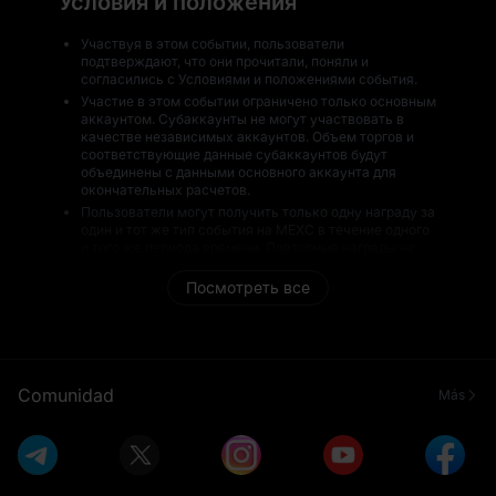
Условия и положения
Участвуя в этом событии, пользователи
подтверждают, что они прочитали, поняли и
согласились с Условиями и положениями события.
Участие в этом событии ограничено только основным
аккаунтом. Субаккаунты не могут участвовать в
качестве независимых аккаунтов. Объем торгов и
соответствующие данные субаккаунтов будут
объединены с данными основного аккаунта для
окончательных расчетов.
Пользователи могут получить только одну награду за
один и тот же тип события на MEXC в течение одного
и того же периода времени. Повторные награды не
будут выданы.
Посмотреть все
Значение наград может варьироваться в
зависимости от рыночных условий и может быть
увеличено или уменьшено в любое время. MEXC не
несет ответственности за любые изменения наград в
результате волатильности рынка.
Все победители будут проходить проверку рисков
Comunidad
Más
MEXC перед распределением наград. Пользователи,
не прошедшие проверку, не получат награды, и
награды не будут выдаваться повторно. MEXC
оставляет за собой право окончательного решения по
всем вопросам распределения наград.
В течение периода события MEXC будет отслеживать