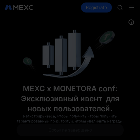
SKYAI
MEXC x MONETORA
Compra criptos
Mercados
Regístrate
Spot
Futuros
Suscripc
SPCX sub
GOLD(X
AAOI
SKYAI
Suscripc
SPCX sub
MEXC x MONETORA conf:
Эксклюзивный ивент для
новых пользователей.
Регистрируй
тесь,
чтобы получить чтобы получить
гарантированный приз, торгуй, чтобы увеличить награды.
Событие завершено