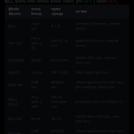
BILL মার্কেটের বর্তমান সামগ্রিক মনোভাব: বিয়ারিশ, বুলিশ
45%
| বিয়ারিশ
55%
;
ইন্ডিকেটর
মডেলের
অনুপাত/
এক নজরে
ডাইমেনশন
উপসংহার
থ্রেশহোল্ড
গোল্ডেন
স্বল্পমেয়াদি মোমেন্টাম বাড়ছে, তাপমাত্রা
KDJ
K > D
ক্রস
উর্ধ্বমুখী।
পিভট ≤
পিভট-R1 এর
কেন্দ্রীয় পিভটের ঠিক বামে, মাঝারি উচ্চ
পিভট পয়েন্ট
প্রাইস ≤
মধ্যে
অবস্থান।
R1
স্বাভাবিক গতিতে চলছে, কোনো চরম
StochRSI
20‑80
নিরপেক্ষ অঞ্চল
সংকেত নেই।
MACD
ডেড ক্রস
DIF < DEA
বিয়ারিশ মোমেন্টাম বৃদ্ধি পাচ্ছে।
5‑6টি
60‑80%
বেশিরভাগ MA উপরের দিকে ইঙ্গিত করছে,
EMA গ্রুপ
ক্রয়
ক্রয়
বুলিশ অ্যালাইনমেন্ট প্রাধান্য পাচ্ছে।
কম ≤
নিম্ন এবং
BOLL
প্রাইস ≤
মধ্যম ব্যান্ডের
তুলনামূলকভাবে দুর্বল, তবে অতিরিক্ত নয়।
(20,2)
মাঝারি
মধ্যে
স্বাভাবিক সীমার মধ্যেই রয়েছে, এখনও
RSI (14)
নিরপেক্ষ
30‑70
সুযোগ আছে।
5‑6টি
60‑80%
বেশিরভাগ MA উপরের দিকে ইঙ্গিত করছে,
MA গ্রুপ