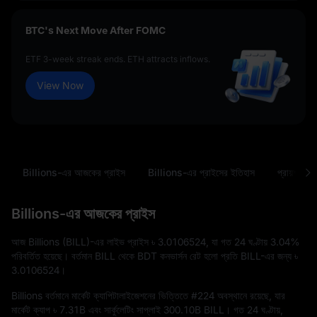
BTC's Next Move After FOMC
ETF 3-week streak ends. ETH attracts inflows.
View Now
Billions-এর আজকের প্রাইস
Billions-এর প্রাইসের ইতিহাস
প্রায়শই জিজ্
Billions-এর আজকের প্রাইস
আজ Billions (BILL)-এর লাইভ প্রাইস
৳ 3.0106524
, যা গত 24 ঘণ্টায়
3.04%
পরিবর্তিত হয়েছে। বর্তমান BILL থেকে BDT কনভার্সন রেট হলো প্রতি BILL-এর জন্য
৳
3.0106524
।
Billions বর্তমানে মার্কেট ক্যাপিটালাইজেশনের ভিত্তিতে
#224
অবস্থানে রয়েছে, যার
মার্কেট ক্যাপ
৳ 7.31B
এবং সার্কুলেটিং সাপ্লাই
300.10B BILL
। গত 24 ঘণ্টায়,