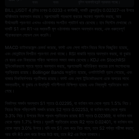
ক্রয়
ক্রয়
বুলিশ অ্যালাইনমেন্ট প্রাধান্য পাচ্ছে।
BILL_USDT 4 ঘন্টার চক্রে 0.0233 এ কার্যকরী, দামটি কেন্দ্রবিন্দু 0.02327-এর উপরে 
ঘনিষ্ঠভাবে অবস্থান করছে। স্বল্পমেয়াদী গড়গুলো ক্রয়ের সংকেত প্রদর্শন করছে, আর 
দীর্ঘমেয়াদী প্রবণতা এখনও ওঠানামার সংগঠিত প্যাটার্ন ধরে রেখেছে। হাব সিস্টেম দেখাচ্ছে যে 
দামটি S1 এবং R1-এর মধ্যবর্তী মূল ওঠানামার অঞ্চলে অবস্থান করছে, এবং গুরুত্বপূর্ণ 
স্ট্রাকচারাল লেভেল ভেদ করেনি।

MACD ডাইভারজেন্স রেকর্ড করেছে, ফাস্ট এবং স্লো লাইন নিচের দিকে বিচ্ছুরিত হয়েছে, 
এবং মোমেন্টামে বিপরীত প্রবণতা দেখা যাচ্ছে। RSI মাঝারি স্তরে অবস্থান করছে, যা বুঝায় 
যে ক্রয় এবং বিক্রয়ের শক্তি আপাতত সমতা বজায় রেখেছে। KDJ এবং StochRSI 
ইন্ডিকেটরগুলো স্তরে স্তরে অবস্থান করছে, স্বল্পমেয়াদী অতিরিক্ত ক্রয়ের চাপ সংশোধনের 
প্রক্রিয়ায় রয়েছে। Bollinger Bands সংকুচিত হয়েছে, ওলাটাইলিটি হ্রাস পেয়েছে, এবং 
বাজার দিকনির্দেশনার প্রতীক্ষায় রয়েছে। ফাস্ট এবং স্লো ইন্ডিকেটরগুলো একে অপরের সাথে 
সমন্বয়হীন, যা বুঝায় যে ঊর্ধ্বমুখী গতিশীলতা বিক্ষিপ্ত হয়েছে এবং নিম্নমুখী প্রতিরোধ কমে 
গেছে।

নিকটস্থ সমর্থন অবস্থান S1 স্তরে 0.02295, যা বর্তমান দাম থেকে প্রায় 1.5% নিচে। 
নিচের দিকে শক্তিশালী সমর্থন রয়েছে S2 স্তরে 0.02253, যা বর্তমান দাম থেকে প্রায় 
3.3% নিচে। উপরের দিকে প্রথম প্রতিরোধ রয়েছে R1 স্তরে 0.02369, যা বর্তমান দাম 
থেকে প্রায় 1.7% উপরে। দূরবর্তী প্রতিরোধ রয়েছে R2 স্তরে 0.02401, যা বর্তমান দাম 
থেকে প্রায় 3.0% উপরে। যদি দাম S1 ভেদ করে নিচে নামে, তবে S2 পর্যন্ত পরীক্ষা করবে; 
আর যদি R1 ভেদ করে উপরে উঠে যায়, তবে R2 এর দিকে তাকাবে।