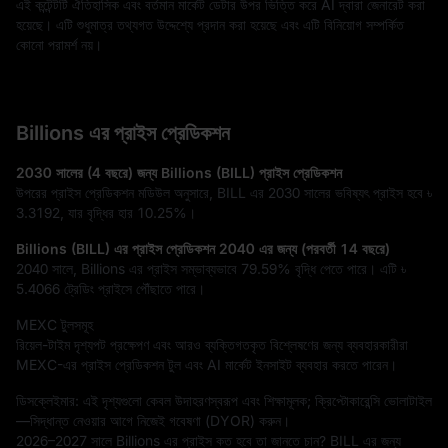
এই কন্টেন্টটি ঐতিহাসিক এবং বর্তমান মার্কেট ডেটার উপর ভিত্তি করে AI দ্বারা জেনারেট করা 
হয়েছে। এটি শুধুমাত্র তথ্যগত উদ্দেশ্যে প্রদান করা হয়েছে এবং এটি বিনিয়োগ সম্পর্কিত 
কোনো পরামর্শ নয়।
Billions এর প্রাইস প্রেডিকশন
2030 সালের (4 বছরে) জন্য Billions (BILL) প্রাইস প্রেডিকশন
উপরের প্রাইস প্রেডিকশন মডিউল অনুসারে, BILL এর 2030 সালের ভবিষ্যৎ প্রাইস হবে
৳
3.3192
, যার বৃদ্ধির হার
10.25%
।
Billions (BILL) এর প্রাইস প্রেডিকশন 2040 এর জন্য (পরবর্তী 14 বছরে)
2040 সালে, Billions এর প্রাইস সম্ভাব্যভাবে
79.59%
বৃদ্ধি পেতে পারে। এটি
৳
5.4066
ট্রেডিং প্রাইসে পৌঁছাতে পারে।
MEXC টুলসমূহ
রিয়েল-টাইম দৃশ্যপট প্রক্ষেপণ এবং আরও ব্যক্তিগতকৃত বিশ্লেষণের জন্য ব্যবহারকারীরা
MEXC-এর প্রাইস প্রেডিকশন টুল এবং AI মার্কেট ইনসাইট ব্যবহার করতে পারেন।
ডিসক্লেইমার: এই দৃশ্যগুলো কেবল উদাহরণস্বরূপ এবং শিক্ষামূলক; ক্রিপ্টোকারেন্সি ভোলাটাইল
—সিদ্ধান্ত নেওয়ার আগে নিজেই গবেষণা (DYOR) করুন।
2026–2027 সালে Billions এর প্রাইস কত হবে তা জানতে চান? BILL এর জন্য