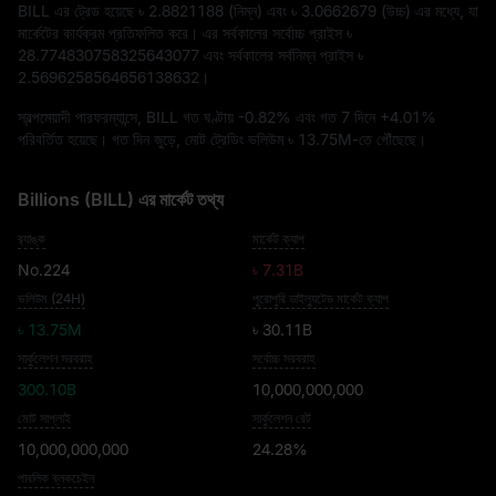
BILL এর ট্রেড হয়েছে
৳ 2.8821188
(নিম্ন) এবং
৳ 3.0662679
(উচ্চ) এর মধ্যে, যা
মার্কেটের কার্যক্রম প্রতিফলিত করে। এর সর্বকালের সর্বোচ্চ প্রাইস
৳
28.774830758325643077
এবং সর্বকালের সর্বনিম্ন প্রাইস
৳
2.5696258564656138632
।
স্বল্পমেয়াদী পারফরম্যান্সে, BILL গত ঘণ্টায়
-0.82%
এবং গত 7 দিনে
+4.01%
পরিবর্তিত হয়েছে। গত দিন জুড়ে, মোট ট্রেডিং ভলিউম
৳ 13.75M
-তে পৌঁছেছে।
Billions (BILL) এর মার্কেট তথ্য
র‍্যাঙ্ক
মার্কেট ক্যাপ
No.224
৳ 7.31B
ভলিউম (24H)
পুরোপুরি ডাইল্যুটেড মার্কেট ক্যাপ
৳ 13.75M
৳ 30.11B
সার্কুলেশন সরবরাহ
সর্বোচ্চ সরবরাহ
300.10B
10,000,000,000
মোট সাপ্লাই
সার্কুলেশন রেট
10,000,000,000
24.28%
পাবলিক ব্লকচেইন