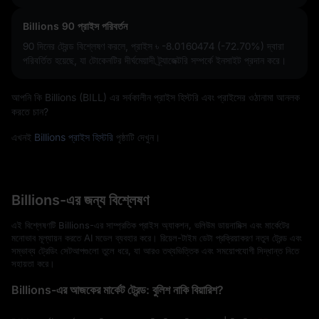
Billions 90 প্রাইস পরিবর্তন
90 দিনের ট্রেন্ড বিশ্লেষণ করলে, প্রাইস
৳ -8.0160474 (-72.70%)
দ্বারা
পরিবর্তিত হয়েছে, যা টোকেনটির দীর্ঘমেয়াদী ট্র্যাজেক্টরি সম্পর্কে ইনসাইট প্রদান করে।
আপনি কি Billions (BILL) এর সর্বকালীন প্রাইস হিস্টরি এবং প্রাইসের ওঠানামা আনলক
করতে চান?
এখনই
Billions প্রাইস হিস্টরি
পৃষ্ঠাটি দেখুন।
Billions-এর জন্য বিশ্লেষণ
এই বিশ্লেষণটি Billions-এর সাম্প্রতিক প্রাইস অ্যাকশন, ভলিউম ডায়নামিক্স এবং মার্কেটের
মনোভাব মূল্যায়ন করতে AI মডেল ব্যবহার করে। রিয়েল-টাইম ডেটা প্রক্রিয়াকরণ নতুন ট্রেন্ড এবং
সম্ভাব্য ট্রেডিং সেটআপগুলো তুলে ধরে, যা আরও তথ্যভিত্তিক এবং সময়োপযোগী সিদ্ধান্ত নিতে
সহায়তা করে।
Billions-এর আজকের মার্কেট ট্রেন্ড: বুলিশ নাকি বিয়ারিশ?