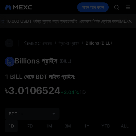
BLESS
ক্রিপ্টো কিনুন
মার্কেট
স্পট
সাইন আপ করুন
ফিউচার
MINIMA
আয় করুন
PLTR
HEI
CAP
ে
10,000 USDT পর্যন্ত মূল্যের নতুন ব্যবহারকারীর ওয়েলকাম গিফট ক্লেইম করুন!
MEXC এক্সচেঞ
UNITREE
Unitree 
BLESS
/
/
Billions (BILL)
MEXC এক্সচেঞ্জ
ক্রিপ্টো প্রাইস
MINIMA
HEI
Billions প্রাইস
CAP
(BILL)
UNITREE
Unitree 
1 BILL থেকে BDT লাইভ প্রাইস:
৳3.0106524
+3.04%
1D
BDT - ৳
1D
7D
1M
3M
1Y
YTD
ALL