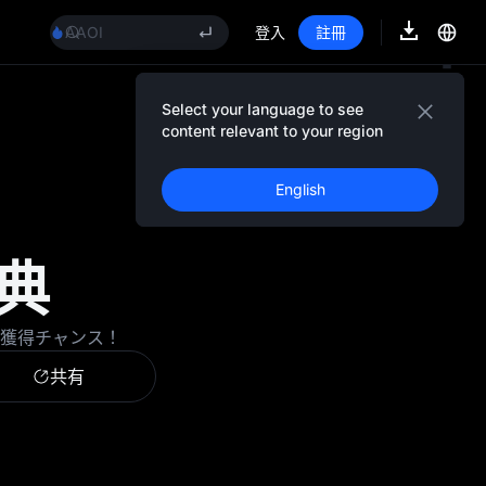
GOLD(XAU)
AAOI
登入
註冊
SKYAI
UNITREE 8.10 科創板申購
SPCX 解禁不跌反漲
Select your language to see
イベントの詳細
GOLD(XAU)
content relevant to your region
AAOI
SKYAI
English
UNITREE 8.10 科創板申購
SPCX 解禁不跌反漲
特典
ップ獲得チャンス！
共有