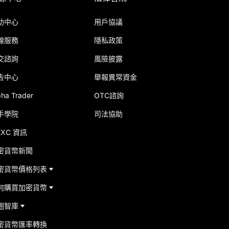
助中心
用戶協議
線服務
隱私政策
交諮詢
風險披露
告中心
舉報異常資金
pha Trader
OTC諮詢
手學院
司法協助
EXC 資訊
密貨幣新聞
密貨幣價格列表
何購買加密貨幣
圈智庫
密貨幣匯率轉換