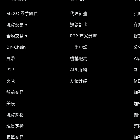
MEXC 零手續費
代理計畫
幫
現貨交易
邀請計畫
在
合約交易
P2P 商家計畫
提
On-Chain
上幣申請
公
買幣
機構服務
Al
P2P
API 服務
新
閃兌
友情連結
M
盤前交易
加
美股
加
現貨網格
如
現貨定投
幣
跟單交易
加