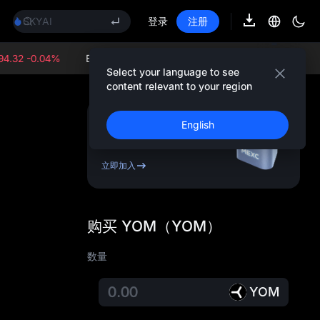
SKYAI
登录
注册
UNITREE 8.10 科创板申购
SPCX 解禁不跌反涨
GOLD(XAU)
32 -0.04%
ETH/USDT:
$1,914.7 -0.16%
GOLD(XAUT)/US
AAOI
Select your language to see
content relevant to your region
SKYAI
UNITREE 8.10 科创板申购
SPCX 解禁不跌反涨
注册 & 获得高
English
达
10,000
USDT
奖金
立即加入
购买 YOM（YOM）
数量
YOM