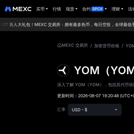
买币
行情
现货
合约
理财
活
SPCX
SDT 新人大礼包！
MEXC 交易所：拥有最多热币，每日空投，全球最低手
更多关于 YOM
MEXC 交易所
/
加密货币价格
/
YOM
YOM 价格信息
YOM（YO
YOM 介绍
深入了解 YOM（YOM），包括其代币
YOM 白皮书
更新时间：
2026-08-07 19:20:48
(UTC+
YOM 币种官网
汇率
USD - $
YOM 代币经济
YOM 价格预测