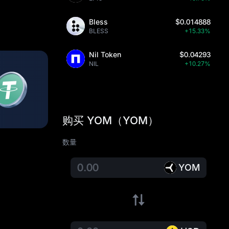
Bless
$0.014888
BLESS
+15.33%
Nil Token
$0.04293
NIL
+10.27%
购买 YOM（YOM）
数量
YOM