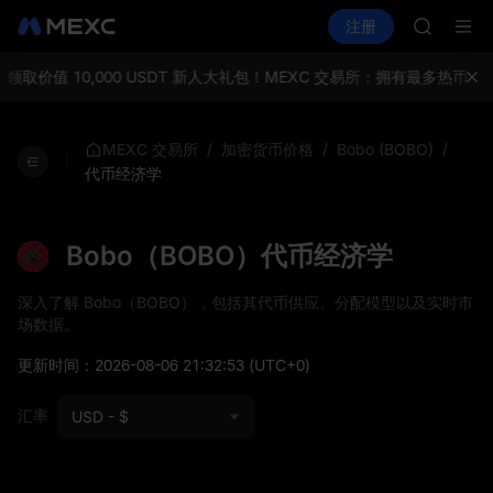
CASHCA
买币
行情
现货
合约
注册
理财
HFT
活动
SPCX
UNITREE
宇树科技
领取价值 10,000 USDT 新人大礼包！
MEXC 交易所：拥有最多热币，
GOLD(X
SPCX
CASHCA
/
/
/
MEXC 交易所
加密货币价格
Bobo (BOBO)
HFT
代币经济学
UNITREE
宇树科技
Bobo（BOBO）代币经济学
深入了解 Bobo（BOBO），包括其代币供应、分配模型以及实时市
场数据。
更新时间：
2026-08-06 21:32:53
(UTC+0)
汇率
USD - $