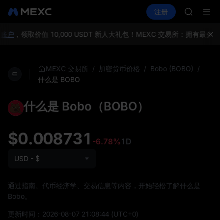
AAOI
买币
行情
现货
合约
注册
理财
SKYAI
活动
SPCX
UNITRE
SPCX 
账户
，领取价值 10,000 USDT 新人大礼包！
MEXC 交易所：拥有最多
GOLD(X
AAOI
SKYAI
/
/
/
MEXC 交易所
加密货币价格
Bobo (BOBO)
UNITRE
什么是 BOBO
SPCX 
什么是 Bobo（BOBO）
$0.008731
-6.78%
1D
USD - $
通过指南、代币经济学、交易信息等内容，开始轻松了解什么是
Bobo。
更新时间：
2026-08-07 21:08:44
(UTC+0)