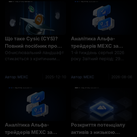
Що таке Cysic (CYS)?
Аналітика Альфа-
Повний посібник про
трейдерів MEXC за
Обчислювальний ландшафт
1-й тиждень серпня 2026
революцію ComputeFi у
тиждень | BTC тестує
стикається з критичним
року Звітний період: 29
децентралізованих
рівень 63 000 $ на тлі
вузьким місцем: потужні
липня – 4 серпня 2026 року
обчисленнях
побоювань щодо
ресурси залишаються
Дані станом на: 4 серпня
підвищення ставки. Чи
заблокованими на
2026 року Основний наратив
Автор: MEXC
2025-12-10
Автор: MEXC
2026-08-06
змінять ситуацію дані
централізованих
За минулий тиждень
платформах, тоді як
крипторинок пройшов
про зайнятість?
блокчейн-додатки
повний цикл під впливом як
відчайдушно потребують
рішення
доступних, перев
Аналітика Альфа-
Розкриття потенціалу
трейдерів MEXC за
активів з низькою