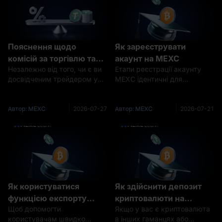
Пояснення щодо
Як зареєструвати
комісій за торгівлю та
акаунт на MEXC
Незалежно від того, чи є ви
Етапи реєстрації акаунту
ставок фінансування
досвідченим трейдером у
MEXC ідентичні для
MEXC: найновіший
сфері криптовалют, чи
користувачів iOS і Android. У
посібник зі ставок
тільки починаєте свою
цій статті ми
спотової та ф'ючерсної
діяльність, розуміння
продемонструємо цей
Автор: MEXC
2026-07-27
Автор: MEXC
2026-07-21
торгівлі
комісій за торгівлю є
процес за допомогою
надзвичайно важливим для
інтерфейсу iOS.Відкрийте
орієнтування на ринку та
ваш застосунок MEXC. Для
покращення
нових користувачів пер
Як користуватися
Як здійснити депозит
функцією експорту
криптовалюти на
Щоб допомогти
Якщо у вас є криптовалюта
даних акаунту MEXC
платформу MEXC
користувачам швидко
в інших гаманцях або
(Застосунок)