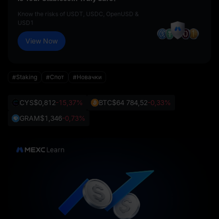
Know the risks of USDT, USDC, OpenUSD &
USD1
View Now
#Staking
#Спот
#Новачки
CYS
$0,812
-15,37%
BTC
$64 784,52
-0,33%
GRAM
$1,346
-0,73%