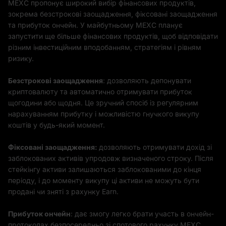
MEXC пропонує широкий вибір фінансових продуктів,
зокрема безстрокові заощадження, фіксовані заощадження
та прибуток ончейн. У майбутньому MEXC планує
запустити ще більше фінансових продуктів, щоб відповідати
різним інвестиційним вподобанням, стратегіям і рівням
ризику.
Безстрокові заощадження
: дозволяють депонувати
криптовалюту та автоматично отримувати прибуток
щогодини або щодня. Це зручний спосіб із регулярним
нарахуванням прибутку і можливістю гнучкого викупу
коштів у будь-який момент.
Фіксовані заощадження:
дозволяють отримувати дохід зі
заблокованих активів упродовж визначеного строку. Після
стейкінгу активи залишаються заблокованими до кінця
періоду, і до моменту викупу ці активи не можуть бути
продані чи зняті з рахунку Earn.
Прибуток ончейн
: дає змогу легко брати участь в ончейн-
протоколах безпосередньо зі спотового рахунку MEXC,