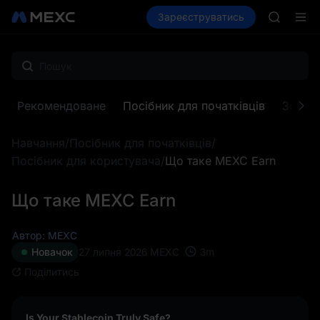
AAOI
Купити криптовалюту
Зареєструватись
Ринки
Спот
SKYAI
Ф'юч
Підписк
SPCX зр
GOLD(X
AAOI
SKYAI
Рекомендоване
Посібник для початківців
Зона п
Підписк
SPCX зр
Навчання
/
Посібник для початківців
/
Посібник для користувача
/
Що таке MEXC Earn
Що таке MEXC Earn
Автор: MEXC
3
m
Новачок
27 липня 2026
MEXC
Поділитись
Is Your Stablecoin Truly Safe?