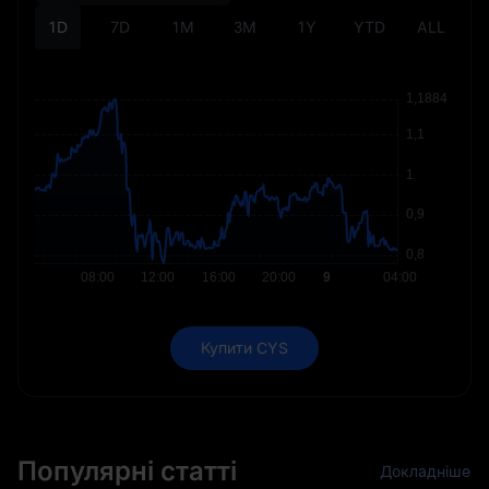
1D
7D
1M
3M
1Y
YTD
ALL
Купити CYS
Популярні статті
Докладніше