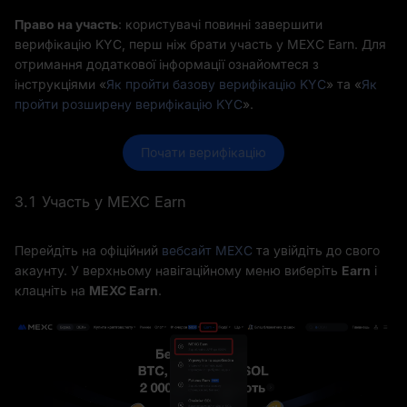
Право на участь
: користувачі повинні завершити
верифікацію KYC, перш ніж брати участь у MEXC Earn. Для
отримання додаткової інформації ознайомтеся з
інструкціями «
Як пройти базову верифікацію KYC
» та «
Як
пройти розширену верифікацію KYC
».
Почати верифікацію
3.1 Участь у MEXC Earn
Перейдіть на офіційний
вебсайт MEXC
та увійдіть до свого
акаунту. У верхньому навігаційному меню виберіть
Earn
і
клацніть на
MEXC Earn
.