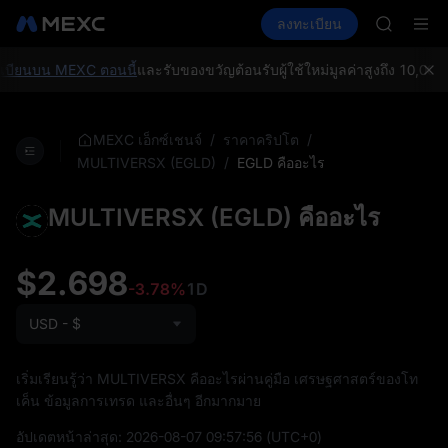
SKYAI
ซื้อคริปโต
ตลาด
สปอต
ลงทะเบียน
ฟิวเจอร์ส
ACE
UNITREE
HFT
SPCX
บียนบน MEXC ตอนนี้
และรับของขวัญต้อนรับผู้ใช้ใหม่มูลค่าสูงถึง 10,000
UNITREE
ฟิวเจอร์ส
สมัครสมาช
/
/
MEXC เอ็กซ์เชนจ์
ราคาคริปโต
SPCX พุ่ง
/
EGLD คืออะไร
MULTIVERSX (EGLD)
SKYAI
ACE
MULTIVERSX (EGLD) คืออะไร
HFT
SPCX
UNITREE
$2.698
ฟิวเจอร์ส
-3.78%
1D
สมัครสมาช
USD - $
SPCX พุ่ง
เริ่มเรียนรู้ว่า MULTIVERSX คืออะไรผ่านคู่มือ เศรษฐศาสตร์ของโท
เค็น ข้อมูลการเทรด และอื่นๆ อีกมากมาย
อัปเดตหน้าล่าสุด:
2026-08-07 09:57:56
(UTC+0)