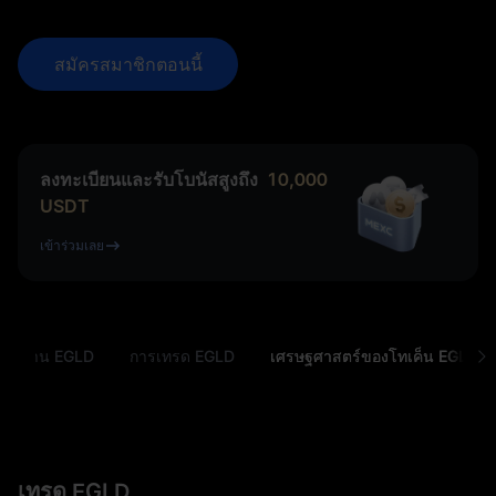
สมัครสมาชิกตอนนี้
ลงทะเบียนและรับโบนัสสูงถึง
10,000
USDT
เข้าร่วมเลย
ลพื้นฐาน EGLD
การเทรด EGLD
เศรษฐศาสตร์ของโทเค็น EGLD
เทรด EGLD