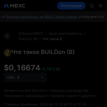
SMCI
Купить крипто
Рынки
Регистрация
Спот
Фьючерсы
TST
Подписк
AAOI
м!
Зарегистрируйтесь на MEXC прямо сейчас
и получите привет
SMCI
TST
Подписк
/
/
Биржа MEXC
Цена криптовалюты
/
Что такое B
BUILDon (B)
Что такое BUILDon (B)
$0,16674
+4,76%
1D
USD - $
Начните изучать BUILDon с помощью руководства,
токеномики, информации о торговле и многого другого.
Страница обновлена:
2026-08-10 20:54:12
(UTC+0)