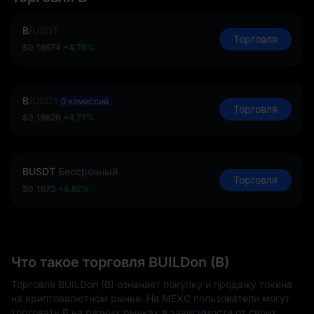
B
/
USDT
Торговля
$0,16674
+4,76%
B
/
USD1
0 комиссий
Торговля
$0,16626
+4,71%
BUSDT
Бессрочный
Торговля
$0,1673
+4,82%
Что такое торговля BUILDon (B)
Торговля BUILDon (B) означает покупку и продажу токена
на криптовалютном рынке. На MEXC пользователи могут
торговать B на разных рынках в зависимости от своих