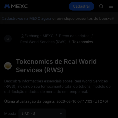
TUT
Comprar cripto
Mercados
Cadastrar
Spot
Futuros
BMT
S
MUBARA
UNITREE 
Cadastre-se na MEXC agora
e reivindique presentes de boas-vindas
TUT
BMT
MUBARA
/
/
Exchange MEXC
Preço das criptos
UNITREE 
/
Tokenomics
Real World Services (RWS)
Tokenomics de Real World
Services (RWS)
Descubra informações essenciais sobre Real World Services
(RWS), incluindo seu fornecimento total de tokens, modelo de
distribuição e dados de mercado em tempo real.
Última atualização da página:
2026-08-10 07:17:03
(UTC+0)
Moeda
USD - $