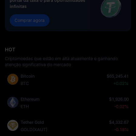
portal da taxa 0 para oportunidades
infinitas
Comprar agora
HOT
Criptomoedas que estão em alta atualmente e ganhando
atenção significativa do mercado
Bitcoin
$65,245.41
BTC
+0.02%
Ethereum
$1,926.00
ETH
-0.02%
Tether Gold
$4,332.67
GOLD(XAUT)
-0.18%