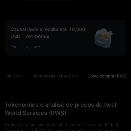
Cadastre-se e receba até
10,000
USDT
em
bônus
Participe agora
ics de RWS
Informações sobre RWS
Como comprar RWS
Tokenomics e análise de preços de Real
World Services (RWS)
Explore os principais dados de tokenomics e preço de Real
World Services (RWS), incluindo capitalização de mercado,