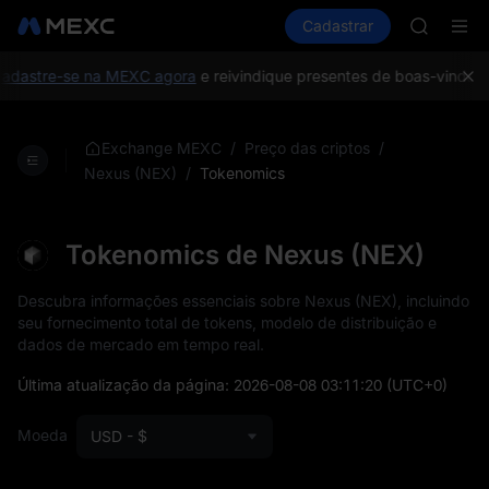
GOLD(X
Comprar cripto
Mercados
Cadastrar
Spot
Futuros
AAOI
S
SKYAI
UNITREE 
dastre-se na MEXC agora
e reivindique presentes de boas-vindas n
SPCX ris
GOLD(X
AAOI
/
/
Exchange MEXC
Preço das criptos
SKYAI
/
Tokenomics
Nexus (NEX)
UNITREE 
SPCX ris
Tokenomics de Nexus (NEX)
Descubra informações essenciais sobre Nexus (NEX), incluindo
seu fornecimento total de tokens, modelo de distribuição e
dados de mercado em tempo real.
Última atualização da página:
2026-08-08 03:11:20
(UTC+0)
Moeda
USD - $