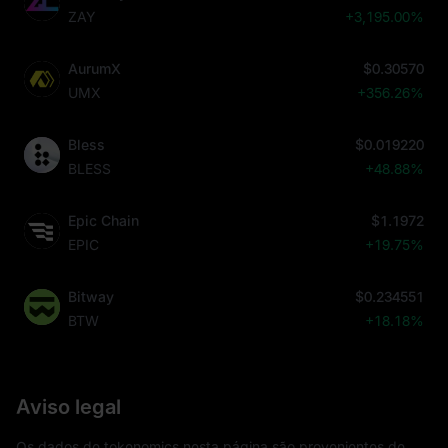
ZAY
+3,195.00%
AurumX
$0.30570
UMX
+356.26%
Bless
$0.019220
BLESS
+48.88%
Epic Chain
$1.1972
EPIC
+19.75%
Bitway
$0.234551
BTW
+18.18%
Aviso legal
Os dados de tokenomics nesta página são provenientes de