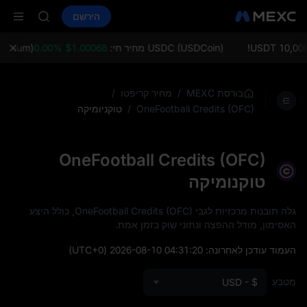
TUT
קנה קריפטו
שווקים
ספוט
הירשם
חוזים עתידיים
BMT
SPCX
UBARAK
on Aug 10
USDC (USDCoin) מחיר חי:
$1.00068 0.00%
ETH (Ethereum)
TUT
BMT
UBARAK
/
/
בורסת MEXC
מחיר קריפטו
on Aug 10
/
טוקניומיקה
OneFootball Credits (OFC)
OneFootball Credits (OFC)
טוקנומיקה
גלה תובנות מרכזיות לגבי OneFootball Credits (OFC), כולל היצע
האסימון, מודל ההפצה ונתוני שוק בזמן אמת.
העמוד עודכן לאחרונה:
2026-08-10 04:31:20
(UTC+0)
מַטְבֵּעַ
USD - $