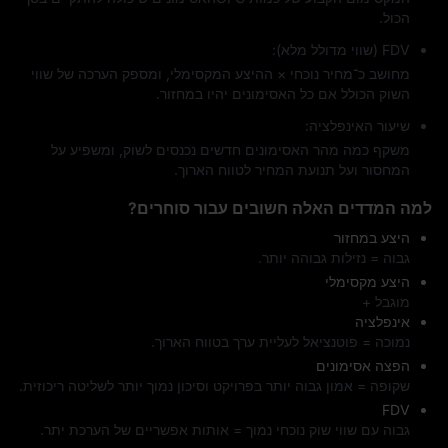
הכול.
FDV (שווי מדולל מלא):
מחושב כ־מחיר נוכחי × ההיצע המקסימלי, ומספק הערכה של שווי
השוק הכולל אם כל האסימונים יהיו במחזור.
שיעור האינפלציה:
משקף כמה מהר האסימונים חדשים נכנסים לשוק, ומשפיע על
המחסור ועל תנועת המחיר לטווח הארוך.
למה המדדים האלה חשובים עבור סוחרים?
היצע במחזור
גבוה = נזילות גבוהה יותר.
היצע מקסימלי
מוגבל +
אינפלציה
נמוכה = פוטנציאל לעליית ערך בטווח הארוך.
הפצה אסימונים
שקופה = אמון גבוה יותר בפרויקט וסיכון נמוך יותר לשליטה ריכוזית.
FDV
גבוה עם שווי שוק נוכחי נמוך = אותות אפשריים של הערכת יתר.