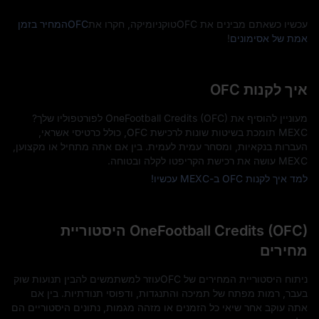
עכשיו כשאתם מבינים את OFCטוקניומיקה, חקרו את
OFCהמחיר בזמן
אמת של אסימונים
!
איך לקנות OFC
מעוניין להוסיף את OneFootball Credits (OFC) לפורטפוליו שלך?
MEXC תומכת בשיטות שונות לרכישת OFC, כולל כרטיסי אשראי,
העברות בנקאיות, ומסחר עמית לעמית. בין אם אתה מתחיל או מקצוען,
MEXC עושה את רכישת הקריפטו לקלה ובטוחה.
למד איך לקנות OFC ב-MEXC עכשיו!
OneFootball Credits (OFC) היסטוריית
מחירים
ניתוח היסטוריית המחירים של OFCעוזר למשתמשים להבין תנועות שוק
בעבר, רמות מפתח של תמיכה והתנגדות, ודפוסי תנודתיות. בין אם
אתה עוקב אחר שיאי כל הזמנים או מזהה מגמות, נתונים היסטוריים הם