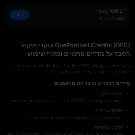
OFCUSDT
נִצחִי
סַחַר
-2.48%
$0.0098
OneFootball Credits (OFC) טוקניומיקה:
הסבר על מדדים מרכזיים ומקרי שימוש
הבנת הטוקנומיקה של OneFootball Credits (OFC) חיונית לניתוח
הערך לטווח הארוך, הקיימות והפוטנציאל שלו.
מדדים מרכזיים וכיצד הם מחושבים:
ההיצע הכולל:
המספר המקסימלי של OFC אסימונים שנוצרו או שייווצרו אי פעם.
אספקה במחזור:
מספר האסימונים הזמינים כיום בשוק ובידיים ציבוריות.
ההיצע המקסימלי:
המקסימום הקבוע של כמות OFCהאסימונים שיכולה להתקיים בסך