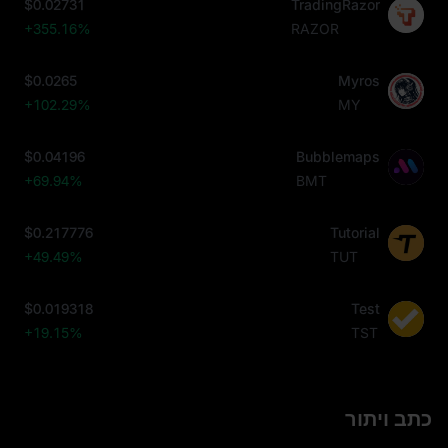
$0.02731
TradingRazor
+355.16%
RAZOR
$0.0265
Myros
+102.29%
MY
$0.04196
Bubblemaps
+69.94%
BMT
$0.217776
Tutorial
+49.49%
TUT
$0.019318
Test
+19.15%
TST
כתב ויתור