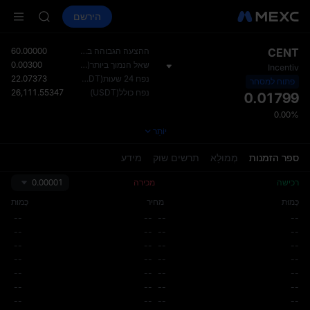
SKYAI
קנה קריפטו
שווקים
ספוט
הירשם
חוזים עתידיים
ACE
NITREE
AAOI
on Aug 10
CENT
ההצעה הגבוהה ביותר(USDT)
60.00000
up expiry
שאל הנמוך ביותר(USDT)
0.00300
Incentiv
SKYAI
נפח 24 שעות(USDT)
22.07373
פתוח למסחר
ACE
נפח כולל(USDT)
26,111.55347
0.01799
AAOI
0.00%
on Aug 10
יוֹתֵר
up expiry
ספר הזמנות
מְמוּלָא
תרשים שוק
מידע
רכישה
מכירה
0.00001
כַּמוּת
מחיר
כַּמוּת
--
--
--
--
--
--
--
--
--
--
--
--
--
--
--
--
--
--
--
--
--
--
--
--
--
--
--
--