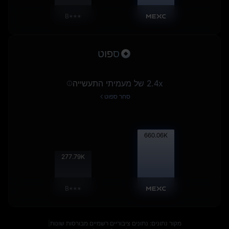
B***
ספוט
2.4x של מעמיתי התעשייה
סחר ספוט
660.71
K
278.06
K
B***
מקור נתונים: נתונים ציבוריים רשמיים מבורסות שונות
|