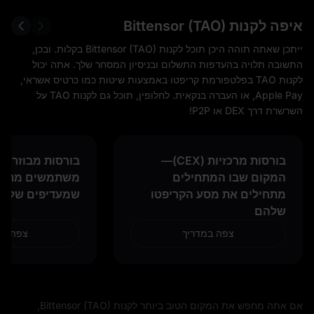
איפה לקנות Bittensor (TAO)
ייתכן שאתה תוהה היכן תוכל לקנות Bittensor (TAO) בקלות. ובכן,
התשובה תלויה בהעדפות התשלום ובניסיון המסחר שלך. אתה יכול
לקנות TAO בפלטפורמת קריפטו באמצעות שיטות כמו כרטיס אשראי,
Apple Pay, או העברה בנקאית. לחלופין, תוכל גם לקנות TAO על
השרשרת דרך DEX או P2P!
בורסות מרכזיות (CEX)—
המקום שבו המתחילים
משתמשים מתקד
מתחילים את מסע הקריפטו
שמעדיפים שליט
שלהם
צפה במדריך
צפה במ
אם אתה מחפש את המקום הטוב ביותר לקנות Bittensor (TAO),