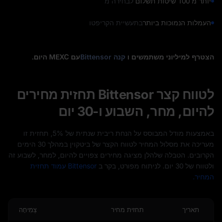
יותר מ 100 שיטות תשלום
לבחירה מ
העמלות הנמוכות ביותר
בתעשיית הקריפטו
הצטרף למיליוני משתמשים ו
קנה Bittensor
עם MEXC היום.
לטווח קצר Bittensor תחזית מחירים
להיום, מחר, השבוע ו-30 יום
באמצעות מודל המבוסס על הנחת ריבית שנתית של 5%, תחזית זו
מעריכה את מסלול המחיר לטווח הקצר של ביטקוין במהלך 30 הימים
הקרובים. הטבלה שלהלן מציגה מחירים צפויים להיום, למחר, לשבוע זה
ולטווח של 30 יום. לניתוח מפורט, בקר ב
Bittensor עמוד תחזית
המחיר.
תאריך
תחזית מחיר
צְמִיחָה