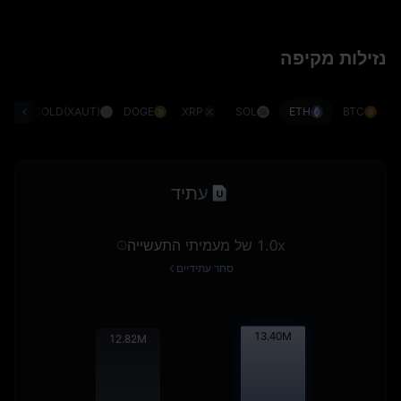
נזילות מקיפה
G)
GOLD(XAUT)
DOGE
XRP
SOL
ETH
BTC
עתיד
1.0x של מעמיתי התעשייה
סחר עתידיים
13.41
M
12.84
M