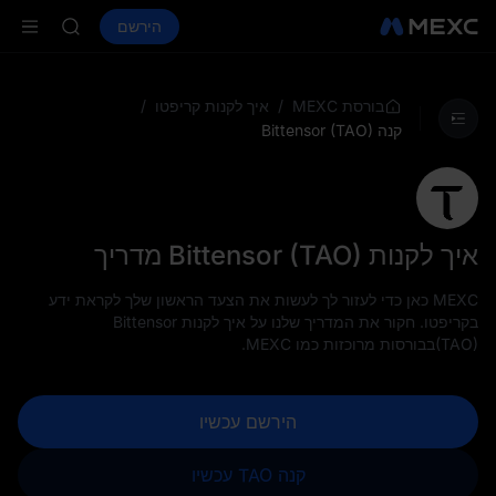
BLESS
קנה קריפטו
שווקים
ספוט
הירשם
חוזים עתידיים
HEI
PLTR
CYS
SHOP
LLY
/
/
בורסת MEXC
איך לקנות קריפטו
BLESS
קנה Bittensor (TAO)
HEI
CYS
איך לקנות Bittensor (TAO) מדריך
MEXC כאן כדי לעזור לך לעשות את הצעד הראשון שלך לקראת ידע
בקריפטו. חקור את המדריך שלנו על איך לקנות Bittensor
(TAO)בבורסות מרוכזות כמו MEXC.
הירשם עכשיו
קנה TAO עכשיו