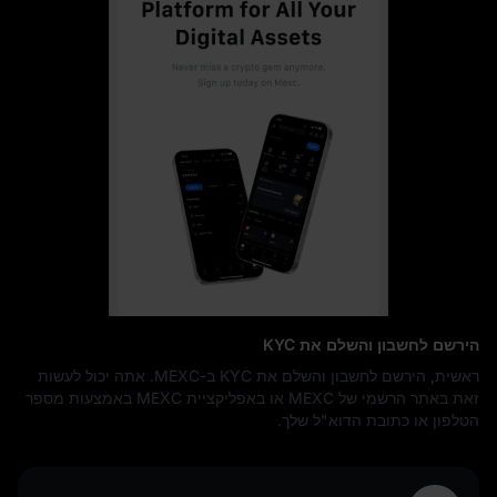
הירשם לחשבון והשלם את KYC
ראשית, הירשם לחשבון והשלם את KYC ב-MEXC. אתה יכול לעשות
זאת באתר הרשמי של MEXC או באפליקציית MEXC באמצעות מספר
הטלפון או כתובת הדוא"ל שלך.