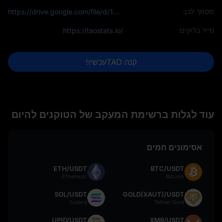
מסמך לבן:
https://drive.google.com/file/d/1VnsobL6lIAAqcA1_Tbm8AYIQscfJV4KU/view?usp=sharing
סייר בלוקים:
https://taostats.io/
קנה TAOעכשיו!
עוד לגלות ברשימת המעקב של הטוקנים להיום
אסימונים חמים
ETH/USDT
BTC/USDT
Ethereum
Bitcoin
SOL/USDT
GOLD(XAUT)/USDT
Solana
Tether Gold
UPID/USDT
XMR/USDT