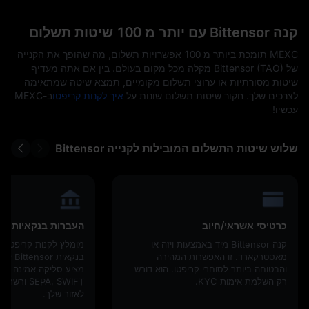
קנה Bittensor עם יותר מ 100 שיטות תשלום
MEXC תומכת ביותר מ 100 אפשרויות תשלום, מה שהופך את הקנייה
של Bittensor (TAO) מקלה מכל מקום בעולם. בין אם אתה מעדיף
שיטות מסורתיות או ערוצי תשלום מקומיים, תמצא שיטה שמתאימה
לצרכים שלך. חקור שיטות תשלום שונות על
איך לקנות קריפטו
ב-MEXC
עכשיו!
שלוש שיטות התשלום המובילות לקנייה Bittensor
כרטיסי אשראי/חיוב
העברות בנקאיות
קנה Bittensor מיד באמצעות ויזה או
מומלץ לקנות קריפטו 
מאסטרקארד. זו האפשרות המהירה
בנקאית 
והבטוחה ביותר לסוחרי קריפטו. הוא דורש
מציע סליקה אמינה דרך
רק השלמת אימות KYC.
EPA, SWIFT
לאזור שלך.