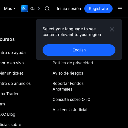
ACE
Más
Gala TradFi de $1,000,000
AAOI
Inicia sesión
Regístrate
SPCX
UNITREE
Futuro de Unitree ya en vivo
Select your language to see
Suscripción mercado 10A
content relevant to your region
cursos
Legal y cumplimiento
SPCX sube pese al lock-up
SKYAI
English
ACE
ntro de ayuda
Acuerdo de usuario
AAOI
porte en vivo
Política de privacidad
SPCX
UNITREE
iar un ticket
Aviso de riesgos
Futuro de Unitree ya en vivo
ntro de anuncios
Reportar Fondos
Suscripción mercado 10A
Anormales
SPCX sube pese al lock-up
pha Trader
Consulta sobre OTC
arn
Asistencia Judicial
XC Blog
ticias sobre