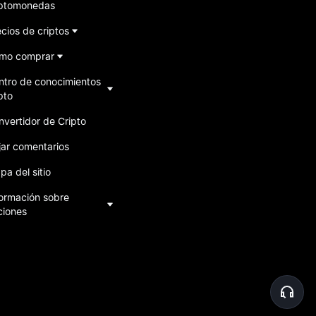
iptomonedas
cios de criptos
mo comprar
ntro de conocimientos
pto
nvertidor de Cripto
jar comentarios
a del sitio
formación sobre
ciones