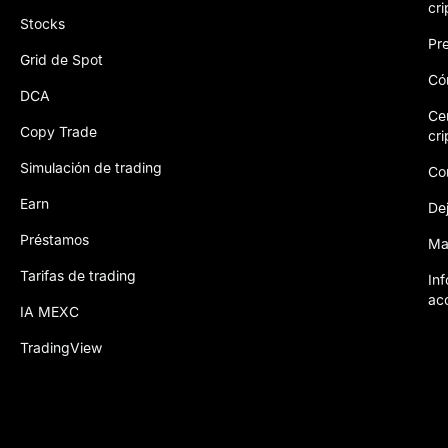
cr
Stocks
Pre
Grid de Spot
Có
DCA
Ce
Copy Trade
cri
Simulación de trading
Co
Earn
De
Préstamos
Map
Tarifas de trading
In
ac
IA MEXC
TradingView