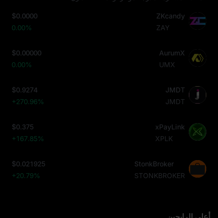
$0.0000
ZKcandy
0.00%
ZAY
$0.00000
AurumX
0.00%
UMX
$0.9274
JMDT
+270.96%
JMDT
$0.375
xPayLink
+167.85%
XPLK
$0.021925
StonkBroker
+20.79%
STONKBROKER
أعلى الرابحين