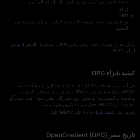
= ثقة أفضل في المشروع ومخاطر أقل للتحكم المركزي.
ارتفاع
FDV
مع انخفاض القيمة السوقية الحالية = إشارات مبالغة محتملة في
التقييم.
والآن بعد أن فهمتَ ماهية توكنوميكس OPG، استكشف
السعر المباشر
لتوكن OPG
!
كيفية شراء OPG
هل أنت مهتم بإضافة OpenGradient (OPG) إلى محفظتك؟ تدعم
MEXC طرقًا مختلفة لشراء OPG ، بما في ذلك بطاقات الائتمان،
والتحويلات المصرفية، والتداول من نظير إلى نظير. سواء كنت مبتدئاً أو
محترفاً، فإن MEXC تجعل شراء الكريبتو سهلاً وآمناً.
تعرف على كيفية شراء OPG على MEXC الآن!
تاريخ سعر OpenGradient (OPG)