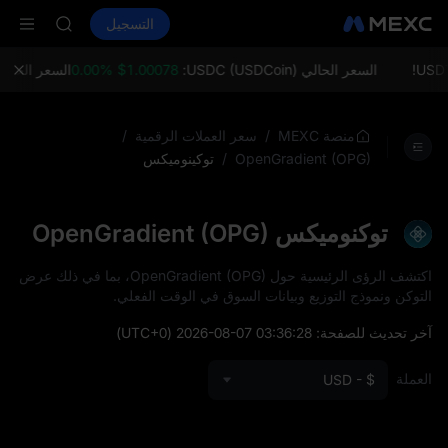
LD(XAU)
شراء العملات المشفرة
الأسواق
التسجيل
العقود الفورية
SPCX
ال
CASHCAT
HFT
السعر الحالي USDC (USDCoin):
$1.00078 0.00%
السعر الحالي ETH (Ethereum):
UNITREE
مستقبل Unitree مباشر الآن
LD(XAU)
/
/
منصة MEXC
سعر العملات الرقمية
SPCX
/
توكينوميكس
OpenGradient (OPG)
CASHCAT
HFT
UNITREE
توكنوميكس OpenGradient (OPG)
مستقبل Unitree مباشر الآن
اكتشف الرؤى الرئيسية حول OpenGradient (OPG)، بما في ذلك عرض
التوكن ونموذج التوزيع وبيانات السوق في الوقت الفعلي.
آخر تحديث للصفحة:
2026-08-07 03:36:28
(UTC+0)
العملة
USD - $