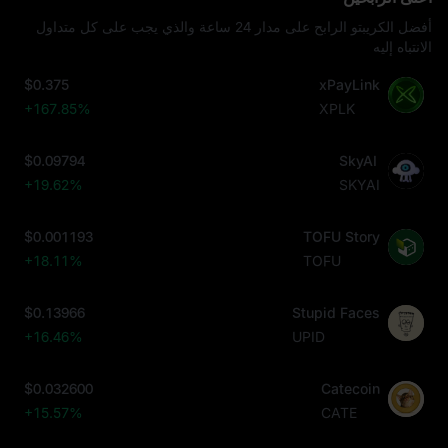
أفضل الكريبتو الرابح على مدار 24 ساعة والذي يجب على كل متداول
الانتباه إليه
$0.375
xPayLink
+167.85%
XPLK
$0.09794
SkyAI
+19.62%
SKYAI
$0.001193
TOFU Story
+18.11%
TOFU
$0.13966
Stupid Faces
+16.46%
UPID
$0.032600
Catecoin
+15.57%
CATE