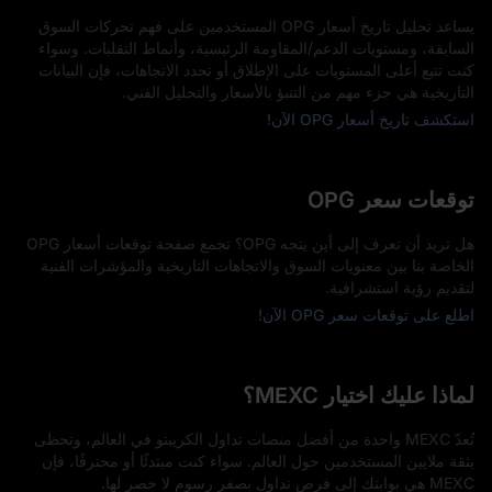
يساعد تحليل تاريخ أسعار OPG المستخدمين على فهم تحركات السوق
السابقة، ومستويات الدعم/المقاومة الرئيسية، وأنماط التقلبات. وسواء
كنت تتبع أعلى المستويات على الإطلاق أو تحدد الاتجاهات، فإن البيانات
التاريخية هي جزء مهم من التنبؤ بالأسعار والتحليل الفني.
استكشف تاريخ أسعار OPG الآن!
توقعات سعر OPG
هل تريد أن تعرف إلى أين يتجه OPG؟ تجمع صفحة توقعات أسعار OPG
الخاصة بنا بين معنويات السوق والاتجاهات التاريخية والمؤشرات الفنية
لتقديم رؤية استشرافية.
اطلع على توقعات سعر OPG الآن!
لماذا عليك اختيار MEXC؟
تُعدّ MEXC واحدة من أفضل منصات تداول الكريبتو في العالم، وتحظى
بثقة ملايين المستخدمين حول العالم. سواء كنت مبتدئًا أو محترفًا، فإن
MEXC هي بوابتك إلى فرص تداول بصفر رسوم لا حصر لها.