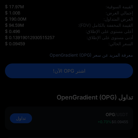
القيمة السوقية:
$ 17.97M
إجمالي العرض:
$ 1.00B
العرض المتداول:
$ 190.00M
القيمة المخففة بالكامل (FDV):
$ 94.59M
أعلى مستوى على الإطلاق:
$ 0.496
أدنى مستوى على الإطلاق:
$ 0.13919012930515257
السعر الحالي:
$ 0.09459
معرفة المزيد عن سعر OpenGradient (OPG)
اشتر OPG الآن!
تداول OpenGradient (OPG)
OPG
/
USDT
تداول
+0.73%
$0.09455