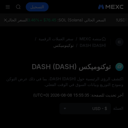
AAOI
شراء العملات المشفرة
الأسواق
التسجيل
العقود الفورية
SKYAI
ال
اشتراك سوق ي
SPCX يرتفع رغم انتهاء الحظر
السعر الحالي SOL (Solana):
$76.45 +3.46%
السعر الحالي ETH (Ethereum):
LD(XAU)
AAOI
SKYAI
/
/
منصة MEXC
سعر العملات الرقمية
اشتراك سوق ي
/
توكينوميكس
DASH (DASH)
SPCX يرتفع رغم انتهاء الحظر
توكنوميكس DASH (DASH)
اكتشف الرؤى الرئيسية حول DASH (DASH)، بما في ذلك عرض التوكن
ونموذج التوزيع وبيانات السوق في الوقت الفعلي.
آخر تحديث للصفحة:
2026-08-08 15:55:35
(UTC+0)
العملة
USD - $