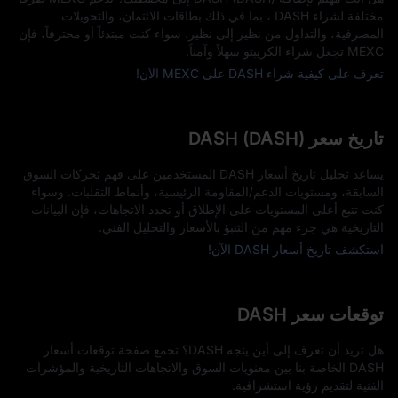
مختلفة لشراء DASH ، بما في ذلك بطاقات الائتمان، والتحويلات
المصرفية، والتداول من نظير إلى نظير. سواء كنت مبتدئاً أو محترفاً، فإن
MEXC تجعل شراء الكريبتو سهلاً وآمناً.
تعرف على كيفية شراء DASH على MEXC الآن!
تاريخ سعر DASH (DASH)
يساعد تحليل تاريخ أسعار DASH المستخدمين على فهم تحركات السوق
السابقة، ومستويات الدعم/المقاومة الرئيسية، وأنماط التقلبات. وسواء
كنت تتبع أعلى المستويات على الإطلاق أو تحدد الاتجاهات، فإن البيانات
التاريخية هي جزء مهم من التنبؤ بالأسعار والتحليل الفني.
استكشف تاريخ أسعار DASH الآن!
توقعات سعر DASH
هل تريد أن تعرف إلى أين يتجه DASH؟ تجمع صفحة توقعات أسعار
DASH الخاصة بنا بين معنويات السوق والاتجاهات التاريخية والمؤشرات
الفنية لتقديم رؤية استشرافية.