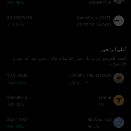
+21.99%
WISHBONE
$0.00003130
GameStop (GME)
+13.61%
GMEROBINHOOD
أعلى الرابحين
أفضل الكريبتو الرابح على مدار 24 ساعة والذي يجب على كل متداول
الانتباه إليه
$0.014088
Jimothy The Raccoon
+227.09%
JIMOTHY
$0.069813
Tutorial
+91.02%
TUT
$0.017337
BluWhale AI
+37.52%
BLUAI