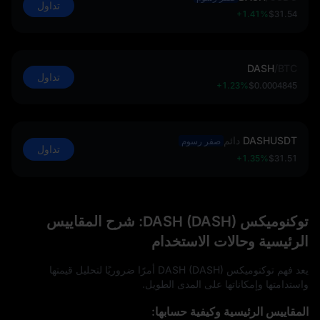
تداول
+1.41%
$31.54
DASH
/
BTC
تداول
+1.23%
$0.0004845
DASHUSDT
دائم
صفر رسوم
تداول
+1.35%
$31.51
توكنوميكس DASH (DASH): شرح المقاييس
الرئيسية وحالات الاستخدام
يعد فهم توكنوميكس DASH (DASH) أمرًا ضروريًا لتحليل قيمتها
واستدامتها وإمكاناتها على المدى الطويل.
المقاييس الرئيسية وكيفية حسابها: