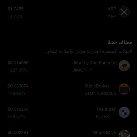
$1.0455
XRP
+1.73%
XRP
مضاف حديثا
العملات المشفرة المدرجة مؤخرًا والمتاحة للتداول
$0.014088
Jimothy The Raccoon
+227.09%
JIMOTHY
$0.030074
StonkBroker
+49.99%
STONKBROKER
$0.012234
The Index
+28.57%
INDEX
$0.002291
WISHBONE