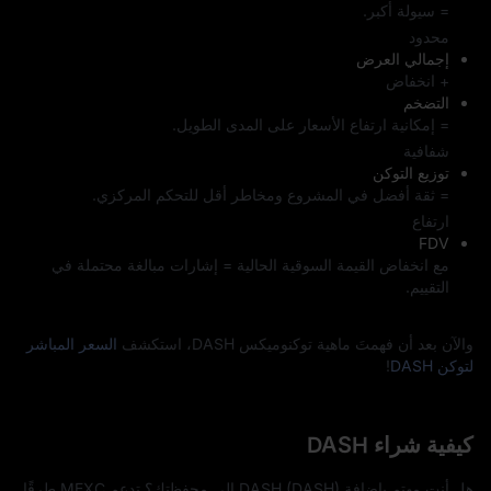
= سيولة أكبر.
محدود
إجمالي العرض
+ انخفاض
التضخم
= إمكانية ارتفاع الأسعار على المدى الطويل.
شفافية
توزيع التوكن
= ثقة أفضل في المشروع ومخاطر أقل للتحكم المركزي.
ارتفاع
FDV
مع انخفاض القيمة السوقية الحالية = إشارات مبالغة محتملة في
التقييم.
والآن بعد أن فهمتَ ماهية توكنوميكس DASH، استكشف
السعر المباشر
لتوكن DASH
!
كيفية شراء DASH
هل أنت مهتم بإضافة DASH (DASH) إلى محفظتك؟ تدعم MEXC طرقًا